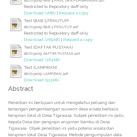
1807031009-BAB 4 HASIL DAN PEMBAHASAN.pdf
Restricted to Repository staff only
Download (1MB)
|
Request a copy
Text (BAB 5 PENUTUP)
1807031009-BAB 5 PENUTUP.pdf
Restricted to Repository staff only
Download (269kB)
|
Request a copy
Text (DAFTAR PUSTAKA)
1807031009-DAFTAR PUSTAKA.pdf
Download (284kB)
Text (LAMPIRAN)
1807031009-LAMPIRAN.pdf
Download (913kB)
Abstract
Penelitian ini bertujuan untuk mengetahui peluang dan
tantangan pengembangan souvenir desa wisata berbasis
kerajinan lokal di Desa Tigawasa. Subjek penelitian ini yaitu
Kepala Desa dan pengrajin anyaman bambu di Desa
Tigawasa. Objek penelitian ini yaitu potensi wisata dan
kerajinan lokal Desa Tigawasa. Metode pengumpulan data