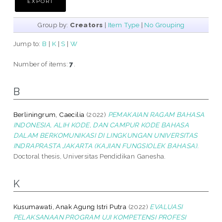
Group by:
Creators
|
Item Type
|
No Grouping
Jump to:
B
|
K
|
S
|
W
Number of items:
7
.
B
Berliningrum, Caecilia
(2022)
PEMAKAIAN RAGAM BAHASA
INDONESIA, ALIH KODE, DAN CAMPUR KODE BAHASA
DALAM BERKOMUNIKASI DI LINGKUNGAN UNIVERSITAS
INDRAPRASTA JAKARTA (KAJIAN FUNGSIOLEK BAHASA).
Doctoral thesis, Universitas Pendidikan Ganesha.
K
Kusumawati, Anak Agung Istri Putra
(2022)
EVALUASI
PELAKSANAAN PROGRAM UJI KOMPETENSI PROFESI