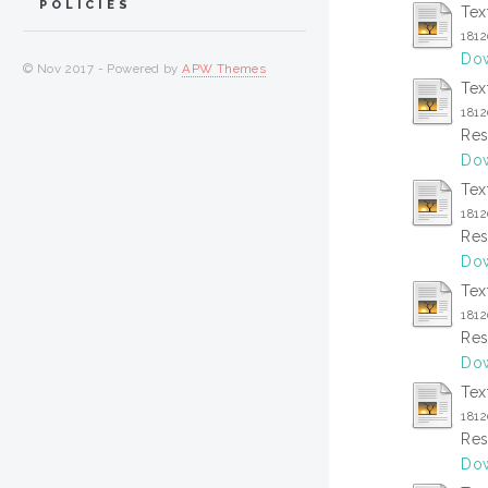
POLICIES
Tex
181
Dow
© Nov 2017 - Powered by
APW Themes
Tex
181
Res
Dow
Tex
181
Res
Dow
Tex
181
Res
Dow
Tex
181
Res
Dow