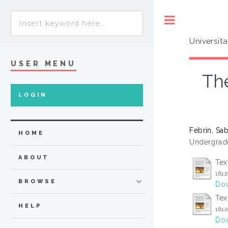
Toggle
Universit
USER MENU
Th
LOGIN
Febrin, Sab
HOME
Undergradu
ABOUT
Tex
181
BROWSE
Dow
Tex
HELP
181
Dow