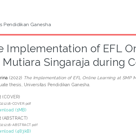
as Pendidikan Ganesha
e Implementation of EFL On
Mutiara Singaraja during 
rina
(2022)
The Implementation of EFL Online Learning at SMP M
ate thesis, Universitas Pendidikan Ganesha.
t (COVER)
2021218-COVER.pdf
nload (1MB)
t (ABSTRACT)
2021218-ABSTRACT.pdf
nload (483kB)