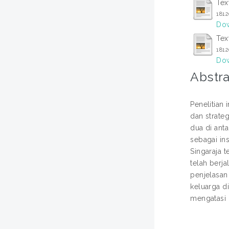
Tex
181
Dow
Tex
181
Dow
Abstra
Penelitian
dan strateg
dua di ant
sebagai in
Singaraja 
telah berj
penjelasan 
keluarga d
mengatasi k