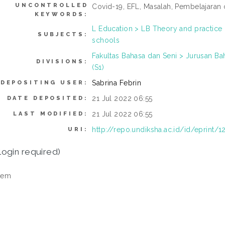
UNCONTROLLED
Covid-19, EFL, Masalah, Pembelajaran o
KEYWORDS:
L Education > LB Theory and practice
SUBJECTS:
schools
Fakultas Bahasa dan Seni > Jurusan Ba
DIVISIONS:
(S1)
Sabrina Febrin
DEPOSITING USER:
21 Jul 2022 06:55
DATE DEPOSITED:
21 Jul 2022 06:55
LAST MODIFIED:
http://repo.undiksha.ac.id/id/eprint/
URI:
login required)
tem