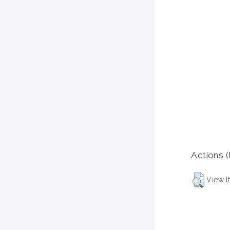
Actions (
View I