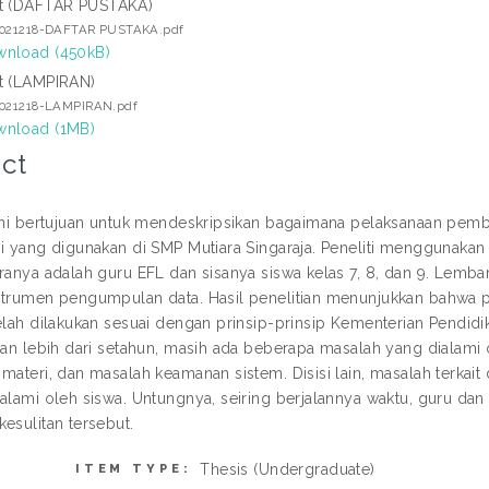
t (DAFTAR PUSTAKA)
2021218-DAFTAR PUSTAKA.pdf
nload (450kB)
t (LAMPIRAN)
2021218-LAMPIRAN.pdf
nload (1MB)
ct
 ini bertujuan untuk mendeskripsikan bagaimana pelaksanaan pemb
i yang digunakan di SMP Mutiara Singaraja. Peneliti menggunakan pen
aranya adalah guru EFL dan sisanya siswa kelas 7, 8, dan 9. Lemba
strumen pengumpulan data. Hasil penelitian menunjukkan bahwa p
telah dilakukan sesuai dengan prinsip-prinsip Kementerian Pendi
alan lebih dari setahun, masih ada beberapa masalah yang dialami 
materi, dan masalah keamanan sistem. Disisi lain, masalah terkait
ialami oleh siswa. Untungnya, seiring berjalannya waktu, guru da
esulitan tersebut.
Thesis (Undergraduate)
ITEM TYPE: