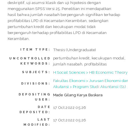
deskriptif, uji asumsi klasik dan uji hipotesis dengan
menggunakan SPSS Versi 25. Penelitian ini mendapatkan
hasil bahwa jumlah nasabah berpengaruh signifikan terhadap
profitabilitas LPD di Kecamatan Kerambitan, sedangkan
pertumbuhan kredit dan kecukupan modal tidak
berpengaruh terhadap profitabilitas LPD di Kecamatan
Kerambitan.
Thesis (Undergraduate)
ITEM TYPE:
pertumbuhan kredit, kecukupan modal,
UNCONTROLLED
KEYWORDS:
jumlah nasabah, profitabilitas
H Social Sciences > HB Economic Theory
SUBJECTS:
Fakultas Ekonomi > Jurusan Ekonomi da
DIVISIONS:
Akutansi > Program Studi Akuntansi (S1)
DEPOSITING
Made Gilang Karya Baskara
USER:
DATE
17 Oct 2022 05:26
DEPOSITED:
LAST
17 Oct 2022 05:26
MODIFIED: