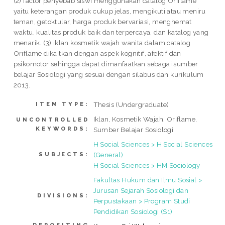
(2) factor penyebab siswi menggunakan catalog Oriflame
yaitu keterangan produk cukup jelas, mengikuti atau meniru
teman, getoktular, harga produk bervariasi, menghemat
waktu, kualitas produk baik dan terpercaya, dan katalog yang
menarik. (3) iklan kosmetik wajah wanita dalam catalog
Oriflame dikaitkan dengan aspek kognitif, afektif dan
psikomotor sehingga dapat dimanfaatkan sebagai sumber
belajar Sosiologi yang sesuai dengan silabus dan kurikulum
2013.
Thesis (Undergraduate)
ITEM TYPE:
Iklan, Kosmetik Wajah, Oriflame,
UNCONTROLLED
KEYWORDS:
Sumber Belajar Sosiologi
H Social Sciences > H Social Sciences
(General)
SUBJECTS:
H Social Sciences > HM Sociology
Fakultas Hukum dan Ilmu Sosial >
Jurusan Sejarah Sosiologi dan
DIVISIONS:
Perpustakaan > Program Studi
Pendidikan Sosiologi (S1)