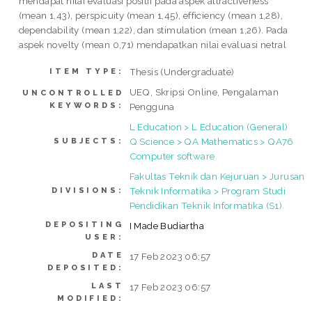
mendapat nilai evaluasi positif pada aspek attractiveness
(mean 1,43), perspicuity (mean 1,45), efficiency (mean 1,28),
dependability (mean 1,22), dan stimulation (mean 1,26). Pada
aspek novelty (mean 0,71) mendapatkan nilai evaluasi netral
Thesis (Undergraduate)
ITEM TYPE:
UEQ, Skripsi Online, Pengalaman
UNCONTROLLED
KEYWORDS:
Pengguna
L Education > L Education (General)
Q Science > QA Mathematics > QA76
SUBJECTS:
Computer software
Fakultas Teknik dan Kejuruan > Jurusan
Teknik Informatika > Program Studi
DIVISIONS:
Pendidikan Teknik Informatika (S1)
DEPOSITING
I Made Budiartha
USER:
DATE
17 Feb 2023 06:57
DEPOSITED:
LAST
17 Feb 2023 06:57
MODIFIED: