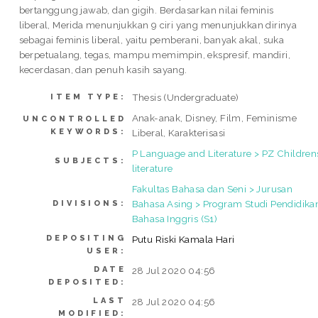
bertanggung jawab, dan gigih. Berdasarkan nilai feminis
liberal, Merida menunjukkan 9 ciri yang menunjukkan dirinya
sebagai feminis liberal, yaitu pemberani, banyak akal, suka
berpetualang, tegas, mampu memimpin, ekspresif, mandiri,
kecerdasan, dan penuh kasih sayang.
Thesis (Undergraduate)
ITEM TYPE:
Anak-anak, Disney, Film, Feminisme
UNCONTROLLED
KEYWORDS:
Liberal, Karakterisasi
P Language and Literature > PZ Children
SUBJECTS:
literature
Fakultas Bahasa dan Seni > Jurusan
Bahasa Asing > Program Studi Pendidika
DIVISIONS:
Bahasa Inggris (S1)
DEPOSITING
Putu Riski Kamala Hari
USER:
DATE
28 Jul 2020 04:56
DEPOSITED:
LAST
28 Jul 2020 04:56
MODIFIED: