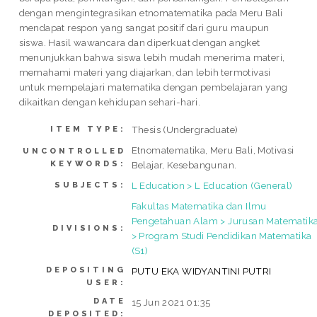
dengan mengintegrasikan etnomatematika pada Meru Bali
mendapat respon yang sangat positif dari guru maupun
siswa. Hasil wawancara dan diperkuat dengan angket
menunjukkan bahwa siswa lebih mudah menerima materi,
memahami materi yang diajarkan, dan lebih termotivasi
untuk mempelajari matematika dengan pembelajaran yang
dikaitkan dengan kehidupan sehari-hari.
Thesis (Undergraduate)
ITEM TYPE:
Etnomatematika, Meru Bali, Motivasi
UNCONTROLLED
KEYWORDS:
Belajar, Kesebangunan.
L Education > L Education (General)
SUBJECTS:
Fakultas Matematika dan Ilmu
Pengetahuan Alam > Jurusan Matematik
DIVISIONS:
> Program Studi Pendidikan Matematika
(S1)
DEPOSITING
PUTU EKA WIDYANTINI PUTRI
USER:
DATE
15 Jun 2021 01:35
DEPOSITED: