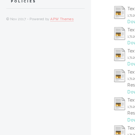
POLICIES
Tex
171
© Nov 2017 - Powered by
APW Themes
Dow
Tex
171
Dow
Tex
171
Dow
Tex
171
Res
Dow
Tex
171
Res
Dow
Tex
171