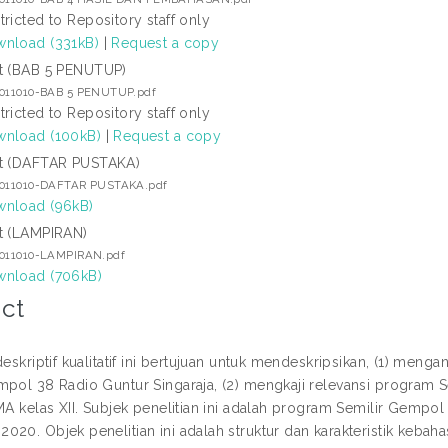
tricted to Repository staff only
nload (331kB)
|
Request a copy
t (BAB 5 PENUTUP)
2011010-BAB 5 PENUTUP.pdf
tricted to Repository staff only
nload (100kB)
|
Request a copy
t (DAFTAR PUSTAKA)
2011010-DAFTAR PUSTAKA.pdf
nload (96kB)
t (LAMPIRAN)
2011010-LAMPIRAN.pdf
nload (706kB)
ct
deskriptif kualitatif ini bertujuan untuk mendeskripsikan, (1) meng
mpol 38 Radio Guntur Singaraja, (2) mengkaji relevansi program
MA kelas XII. Subjek penelitian ini adalah program Semilir Gempol
020. Objek penelitian ini adalah struktur dan karakteristik keba