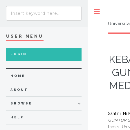
Toggle
Universit
USER MENU
LOGIN
KEB
GU
HOME
MED
ABOUT
BROWSE
Santini, Ni
HELP
GUNTUR S
thesis, Uni