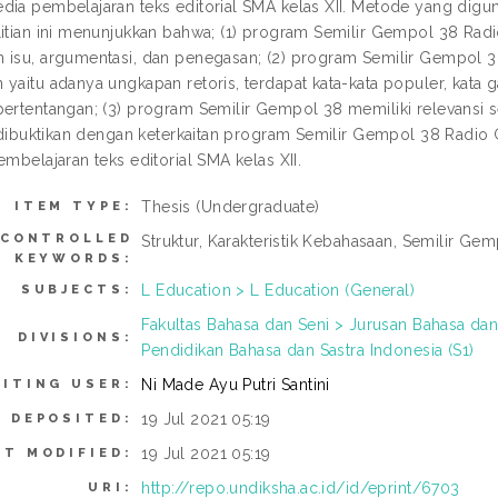
dia pembelajaran teks editorial SMA kelas XII. Metode yang di
litian ini menunjukkan bahwa; (1) program Semilir Gempol 38 Radi
 isu, argumentasi, dan penegasan; (2) program Semilir Gempol 38 
yaitu adanya ungkapan retoris, terdapat kata-kata populer, kata g
pertentangan; (3) program Semilir Gempol 38 memiliki relevansi 
ni dibuktikan dengan keterkaitan program Semilir Gempol 38 Radio
embelajaran teks editorial SMA kelas XII.
Thesis (Undergraduate)
ITEM TYPE:
CONTROLLED
Struktur, Karakteristik Kebahasaan, Semilir Gem
KEYWORDS:
L Education > L Education (General)
SUBJECTS:
Fakultas Bahasa dan Seni > Jurusan Bahasa dan
DIVISIONS:
Pendidikan Bahasa dan Sastra Indonesia (S1)
Ni Made Ayu Putri Santini
ITING USER:
19 Jul 2021 05:19
E DEPOSITED:
19 Jul 2021 05:19
ST MODIFIED:
http://repo.undiksha.ac.id/id/eprint/6703
URI: