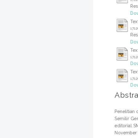
Res
Dow
Tex
171
Res
Dow
Tex
171
Dow
Tex
171
Dow
Abstra
Penelitian 
Semilir Ge
editorial S
November 2