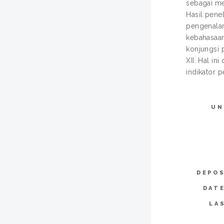
sebagai me
Hasil pene
pengenalan
kebahasaan 
konjungsi 
XII. Hal i
indikator p
UN
DEPOS
DAT
LA