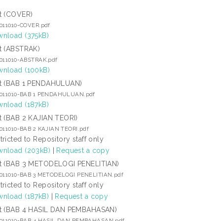
t (COVER)
2011010-COVER.pdf
nload (375kB)
t (ABSTRAK)
2011010-ABSTRAK.pdf
nload (100kB)
t (BAB 1 PENDAHULUAN)
2011010-BAB 1 PENDAHULUAN.pdf
nload (187kB)
t (BAB 2 KAJIAN TEORI)
2011010-BAB 2 KAJIAN TEORI.pdf
tricted to Repository staff only
nload (203kB)
|
Request a copy
t (BAB 3 METODELOGI PENELITIAN)
2011010-BAB 3 METODELOGI PENELITIAN.pdf
tricted to Repository staff only
nload (187kB)
|
Request a copy
t (BAB 4 HASIL DAN PEMBAHASAN)
2011010-BAB 4 HASIL DAN PEMBAHASAN.pdf