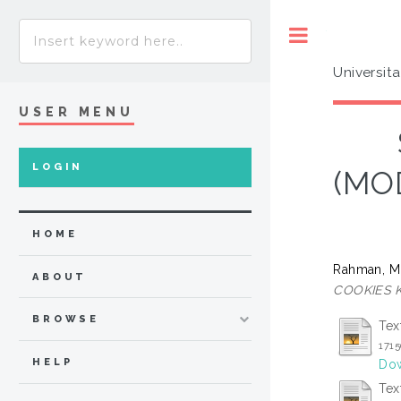
Toggle
Universit
USER MENU
LOGIN
(MO
HOME
Rahman, Mu
ABOUT
COOKIES 
BROWSE
Tex
171
HELP
Dow
Tex