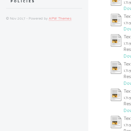
POLICIES
171
Dow
Tex
© Nov 2017 - Powered by
APW Themes
171
Dow
Tex
171
Res
Dow
Tex
171
Res
Dow
Tex
171
Res
Dow
Tex
171
Res