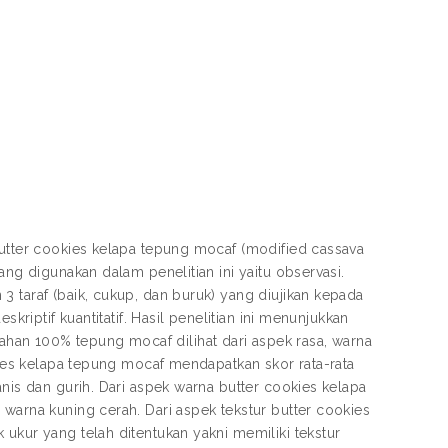
butter cookies kelapa tepung mocaf (modified cassava
ang digunakan dalam penelitian ini yaitu observasi.
3 taraf (baik, cukup, dan buruk) yang diujikan kepada
kriptif kuantitatif. Hasil penelitian ini menunjukkan
han 100% tepung mocaf dilihat dari aspek rasa, warna
okies kelapa tepung mocaf mendapatkan skor rata-rata
anis dan gurih. Dari aspek warna butter cookies kelapa
 warna kuning cerah. Dari aspek tekstur butter cookies
ukur yang telah ditentukan yakni memiliki tekstur