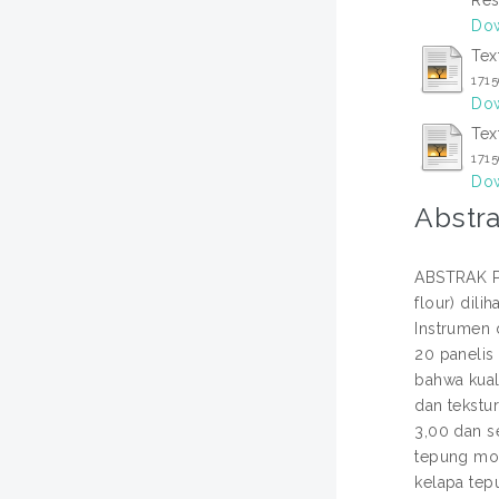
Dow
Tex
171
Dow
Tex
171
Dow
Abstra
ABSTRAK Pe
flour) dili
Instrumen 
20 panelis 
bahwa kual
dan tekstu
3,00 dan s
tepung moc
kelapa tep