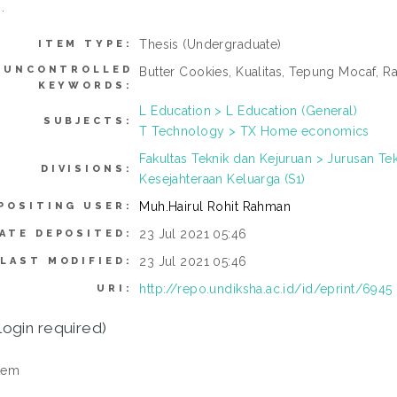
.
Thesis (Undergraduate)
ITEM TYPE:
UNCONTROLLED
Butter Cookies, Kualitas, Tepung Mocaf, Ra
KEYWORDS:
L Education > L Education (General)
SUBJECTS:
T Technology > TX Home economics
Fakultas Teknik dan Kejuruan > Jurusan Te
DIVISIONS:
Kesejahteraan Keluarga (S1)
Muh.Hairul Rohit Rahman
POSITING USER:
23 Jul 2021 05:46
ATE DEPOSITED:
23 Jul 2021 05:46
LAST MODIFIED:
http://repo.undiksha.ac.id/id/eprint/6945
URI:
login required)
tem