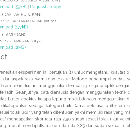
nload (59kB)
|
Request a copy
t (DAFTAR RUJUKAN)
5011041-DAFTAR RUJUKAN.pdf.pdf
nload (177kB)
t (LAMPIRAN)
5011041-LAMPIRAN.pdf.pdf
nload (2MB)
ct
nelitian eksperimen ini bertujuan (1) untuk mengetahui kualitas 
hat dari aspek rasa, warna dan tekstur. Metode pengumpulan data y
dalam penelitian ini menggunakan lembar uji organoleptik dengan 
terlatih. Selanjutnya, data dianalisis dengan menggunakan teknik des
itas butter cookies kelapa tepung mocaf dengan menggunakan ba
r dikategorikan sebagai kategori baik. Dari aspek rasa, butter co
esuai tolak ukur yang telah ditentukan yakni memiliki rasa yang m
af mendapatkan skor rata-rata 2,90 sudah sesuai tolak ukur yakni
ung mocaf mendapatkan skor rata-rata 2,85 dan sudah sesuai tolak 