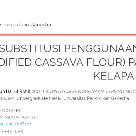
as Pendidikan Ganesha
SUBSTITUSI PENGGUNAA
DIFIED CASSAVA FLOUR) 
KELAPA
h Hairul Rohit
(2021)
SUBSTITUSI PENGGUNAAN TEPUNG MOCA
KELAPA.
Undergraduate thesis, Universitas Pendidikan Ganesha.
t (COVER)
5011041-COVER.pdf.pdf
nload (687kB)
t (ABSTRAK)