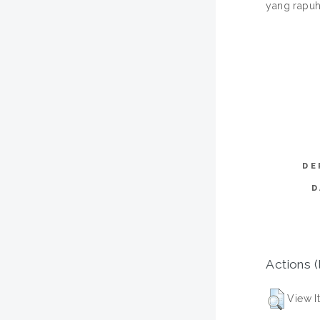
yang rapuh
DE
D
Actions (
View I