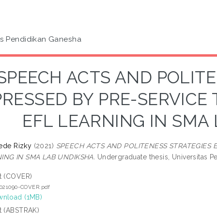
as Pendidikan Ganesha
SPEECH ACTS AND POLITE
PRESSED BY PRE-SERVICE 
EFL LEARNING IN SMA
Gede Rizky
(2021)
SPEECH ACTS AND POLITENESS STRATEGIES E
ING IN SMA LAB UNDIKSHA.
Undergraduate thesis, Universitas P
t (COVER)
2021090-COVER.pdf
nload (1MB)
t (ABSTRAK)