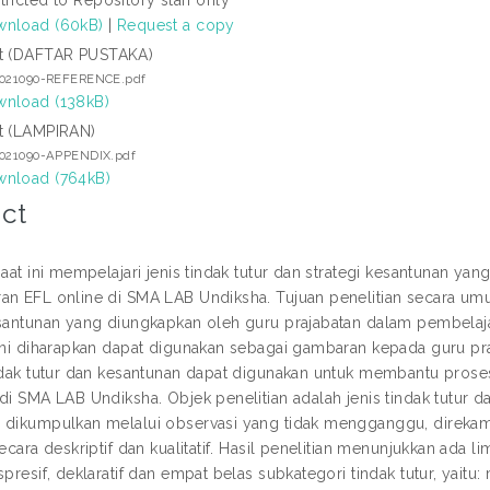
nload (60kB)
|
Request a copy
t (DAFTAR PUSTAKA)
2021090-REFERENCE.pdf
nload (138kB)
t (LAMPIRAN)
2021090-APPENDIX.pdf
nload (764kB)
ct
saat ini mempelajari jenis tindak tutur dan strategi kesantunan y
an EFL online di SMA LAB Undiksha. Tujuan penelitian secara umu
esantunan yang diungkapkan oleh guru prajabatan dalam pembelaj
 ini diharapkan dapat digunakan sebagai gambaran kepada guru p
indak tutur dan kesantunan dapat digunakan untuk membantu proses
di SMA LAB Undiksha. Objek penelitian adalah jenis tindak tutur dan
 dikumpulkan melalui observasi yang tidak mengganggu, direkam
secara deskriptif dan kualitatif. Hasil penelitian menunjukkan ada lima
spresif, deklaratif dan empat belas subkategori tindak tutur, yaitu