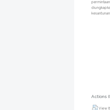
permintaan
diungkapkan
kesantunan 
Actions (
View I