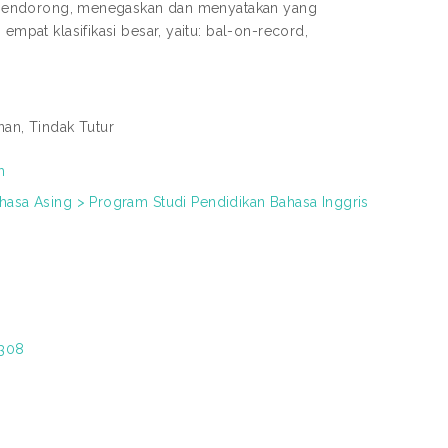
ji, mendorong, menegaskan dan menyatakan yang
empat klasifikasi besar, yaitu: bal-on-record,
nan, Tindak Tutur
h
ahasa Asing > Program Studi Pendidikan Bahasa Inggris
7308