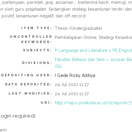
, pertanyaan, perintah, janji, ancaman. , berterima kasih, memu
 oleh guru prajabatan. Sedangkan strategi kesantunan terdiri dari 
positif, kesantunan negatif, dan off-record.
Thesis (Undergraduate)
ITEM TYPE:
UNCONTROLLED
Pembelajaran Online, Strategi Kesantu
KEYWORDS:
P Language and Literature > PE Englis
SUBJECTS:
Fakultas Bahasa dan Seni > Jurusan B
DIVISIONS:
(S1)
I Gede Rizky Aditiya
DEPOSITING USER:
24 Jul 2021 11:27
DATE DEPOSITED:
24 Jul 2021 11:27
LAST MODIFIED:
http://repo.undiksha.ac.id/id/eprint/
URI:
login required)
tem