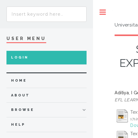
Toggle
Universit
USER MENU
LOGIN
EX
HOME
Aditiya, I 
ABOUT
EFL LEARN
BROWSE
Tex
171
HELP
Dow
Tex