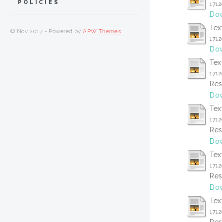
POLICIES
171
Dow
Tex
© Nov 2017 - Powered by
APW Themes
171
Dow
Tex
171
Res
Dow
Tex
171
Res
Dow
Tex
171
Res
Dow
Tex
171
Res