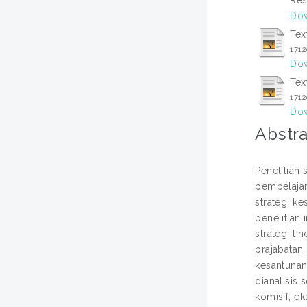
Dow
Tex
171
Dow
Tex
171
Dow
Abstra
Penelitian 
pembelajar
strategi k
penelitian
strategi t
prajabatan 
kesantunan
dianalisis 
komisif, ek