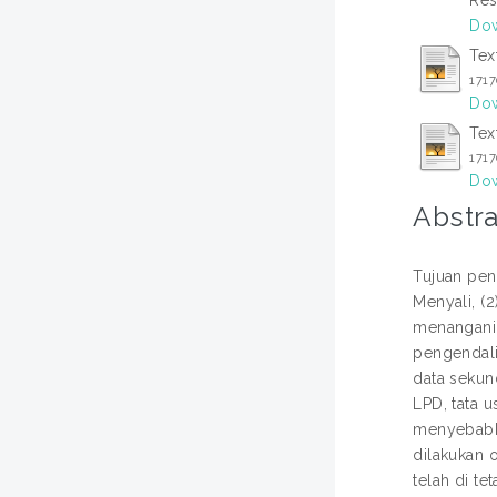
Dow
Tex
171
Dow
Tex
171
Dow
Abstra
Tujuan pen
Menyali, (
menangani 
pengendali
data sekun
LPD, tata 
menyebabka
dilakukan 
telah di t