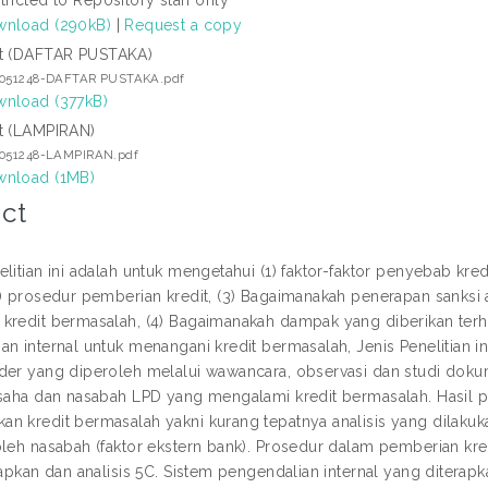
nload (290kB)
|
Request a copy
t (DAFTAR PUSTAKA)
7051248-DAFTAR PUSTAKA.pdf
nload (377kB)
t (LAMPIRAN)
7051248-LAMPIRAN.pdf
nload (1MB)
ct
elitian ini adalah untuk mengetahui (1) faktor-faktor penyebab kr
2) prosedur pemberian kredit, (3) Bagaimanakah penerapan sanksi 
kredit bermasalah, (4) Bagaimanakah dampak yang diberikan terh
an internal untuk menangani kredit bermasalah, Jenis Penelitian i
der yang diperoleh melalui wawancara, observasi dan studi dokumen
usaha dan nasabah LPD yang mengalami kredit bermasalah. Hasil p
n kredit bermasalah yakni kurang tepatnya analisis yang dilakuka
oleh nasabah (faktor ekstern bank). Prosedur dalam pemberian kred
etapkan dan analisis 5C. Sistem pengendalian internal yang ditera