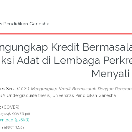
as Pendidikan Ganesha
ngungkap Kredit Bermasal
ksi Adat di Lembaga Perkr
Menyali
ek Sinta
(2021)
Mengungkap Kredit Bermasalah Dengan Penerapa
li.
Undergraduate thesis, Universitas Pendidikan Ganesha.
t (COVER)
7051248-COVER.pdf
nload (576kB)
t (ABSTRAK)