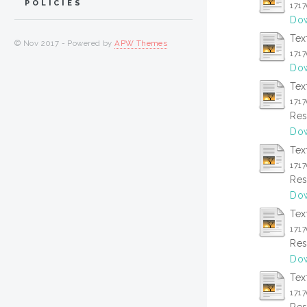
POLICIES
171
Dow
Tex
© Nov 2017 - Powered by
APW Themes
171
Dow
Tex
171
Res
Dow
Tex
171
Res
Dow
Tex
171
Res
Dow
Tex
171
Res