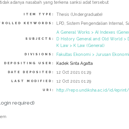
i tidak adanya nasabah yang terkena sanksi adat tersebut
Thesis (Undergraduate)
ITEM TYPE:
LPD, Sistem Pengendalian Internal, S
TROLLED KEYWORDS:
A General Works > AI Indexes (Gener
D History General and Old World > D
SUBJECTS:
K Law > K Law (General)
Fakultas Ekonomi > Jurusan Ekonomi 
DIVISIONS:
Kadek Sinta Agatta
DEPOSITING USER:
12 Oct 2021 01:29
DATE DEPOSITED:
12 Oct 2021 01:29
LAST MODIFIED:
http://repo.undiksha.ac.id/id/eprint
URI:
login required)
tem