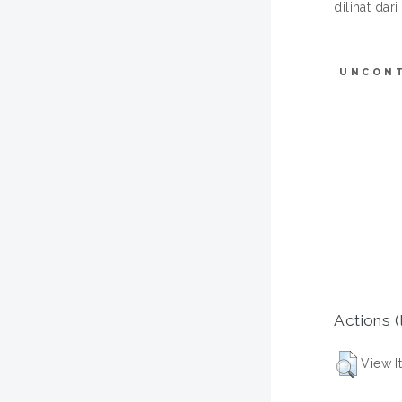
dilihat dar
UNCON
Actions (
View I