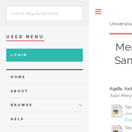
Toggle
Universit
USER MENU
Me
LOGIN
San
HOME
Agatta, Kad
ABOUT
Adat Menya
BROWSE
Tex
171
HELP
Dow
Tex