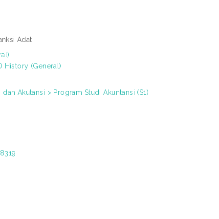
anksi Adat
al)
 History (General)
dan Akutansi > Program Studi Akuntansi (S1)
/8319