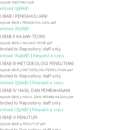
7031018-ABSTRAK.pdf
nload (558kB)
t (BAB I PENDAHULUAN)
7031018-BAB 1 PENDAHULUAN.pdf
nload (657kB)
t (BAB II KAJIAN TEORI)
7031018-BAB 2 KAJIAN TEORI.pdf
tricted to Repository staff only
nload (649kB)
|
Request a copy
t (BAB III METODEOLOGI PENELITIAN)
7031018-BAB 3 METODELOGI PENELITIAN.pdf
tricted to Repository staff only
nload (579kB)
|
Request a copy
t (BAB IV HASIL DAN PEMBAHASAN)
7031018-BAB 4 HASIL DAN PEMBAHASAN.pdf
tricted to Repository staff only
nload (752kB)
|
Request a copy
t (BAB V PENUTUP)
7031018-BAB 5 PENUTUP.pdf
tricted to Repository staff only