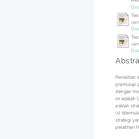
Dow
Tex
190
Dow
Tex
190
Dow
Abstra
Penelitian
pramusaji p
dengan men
ini adalah
adalah str
(1) ditemu
strategi ya
pelatihan H