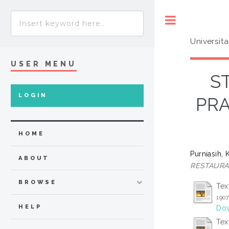
Toggle
Universit
USER MENU
S
LOGIN
PRA
HOME
Purniasih, 
ABOUT
RESTAURA
BROWSE
Tex
190
HELP
Dow
Tex