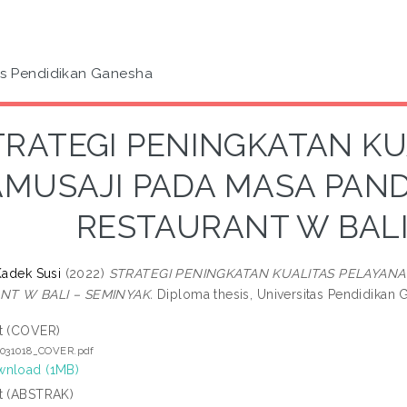
as Pendidikan Ganesha
TRATEGI PENINGKATAN K
MUSAJI PADA MASA PANDE
RESTAURANT W BALI
Kadek Susi
(2022)
STRATEGI PENINGKATAN KUALITAS PELAYANAN
NT W BALI – SEMINYAK.
Diploma thesis, Universitas Pendidikan 
t (COVER)
7031018_COVER.pdf
nload (1MB)
t (ABSTRAK)