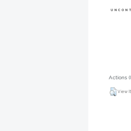
UNCON
Actions (
View I