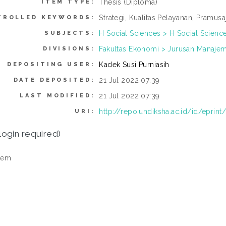
Thesis (Diploma)
ITEM TYPE:
Strategi, Kualitas Pelayanan, Pramusaj
TROLLED KEYWORDS:
H Social Sciences > H Social Scienc
SUBJECTS:
Fakultas Ekonomi > Jurusan Manajem
DIVISIONS:
Kadek Susi Purniasih
DEPOSITING USER:
21 Jul 2022 07:39
DATE DEPOSITED:
21 Jul 2022 07:39
LAST MODIFIED:
http://repo.undiksha.ac.id/id/eprint
URI:
login required)
tem