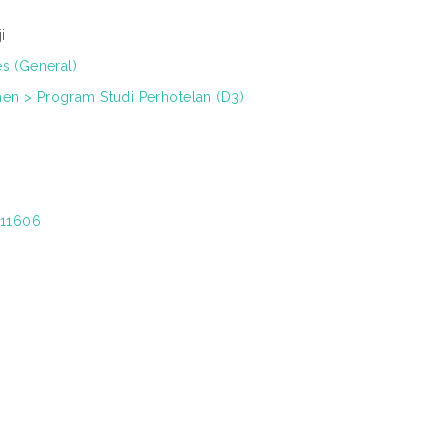
i
es (General)
en > Program Studi Perhotelan (D3)
/11606