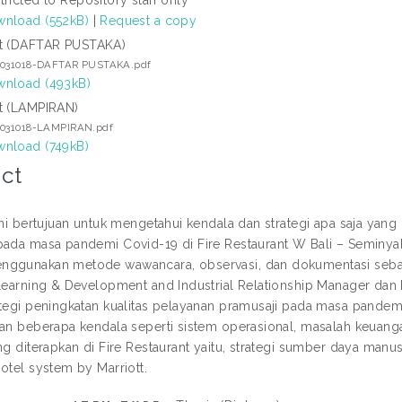
nload (552kB)
|
Request a copy
t (DAFTAR PUSTAKA)
7031018-DAFTAR PUSTAKA.pdf
nload (493kB)
t (LAMPIRAN)
7031018-LAMPIRAN.pdf
nload (749kB)
ct
 ini bertujuan untuk mengetahui kendala dan strategi apa saja yan
ada masa pandemi Covid-19 di Fire Restaurant W Bali – Seminyak. De
ggunakan metode wawancara, observasi, dan dokumentasi sebagai
 Learning & Development and Industrial Relationship Manager dan M
ategi peningkatan kualitas pelayanan pramusaji pada masa pandem
kan beberapa kendala seperti sistem operasional, masalah keuang
ng diterapkan di Fire Restaurant yaitu, strategi sumber daya manu
otel system by Marriott.