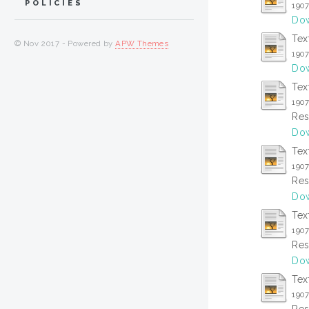
POLICIES
190
Dow
Tex
© Nov 2017 - Powered by
APW Themes
190
Dow
Tex
190
Res
Dow
Tex
190
Res
Dow
Tex
190
Res
Dow
Tex
190
Res