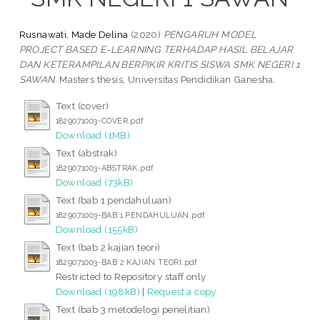
Rusnawati, Made Delina
(2020)
PENGARUH MODEL
PROJECT BASED E-LEARNING TERHADAP HASIL BELAJAR
DAN KETERAMPILAN BERPIKIR KRITIS SISWA SMK NEGERI 1
SAWAN.
Masters thesis, Universitas Pendidikan Ganesha.
Text (cover)
1829071003-COVER.pdf
Download (1MB)
Text (abstrak)
1829071003-ABSTRAK.pdf
Download (73kB)
Text (bab 1 pendahuluan)
1829071003-BAB 1 PENDAHULUAN.pdf
Download (155kB)
Text (bab 2 kajian teori)
1829071003-BAB 2 KAJIAN TEORI.pdf
Restricted to Repository staff only
Download (198kB)
|
Request a copy
Text (bab 3 metodelogi penelitian)