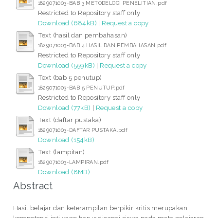
1829071003-BAB 3 METODELOGI PENELITIAN.pdf
Restricted to Repository staff only
Download (684kB)
|
Request a copy
Text (hasil dan pembahasan)
1829071003-BAB 4 HASIL DAN PEMBAHASAN.pdf
Restricted to Repository staff only
Download (559kB)
|
Request a copy
Text (bab 5 penutup)
1829071003-BAB 5 PENUTUP.pdf
Restricted to Repository staff only
Download (77kB)
|
Request a copy
Text (daftar pustaka)
1829071003-DAFTAR PUSTAKA.pdf
Download (154kB)
Text (lampitan)
1829071003-LAMPIRAN.pdf
Download (8MB)
Abstract
Hasil belajar dan keterampilan berpikir kritis merupakan
kompetensi inti yang harus dicapai siswa pada mata pelajaran