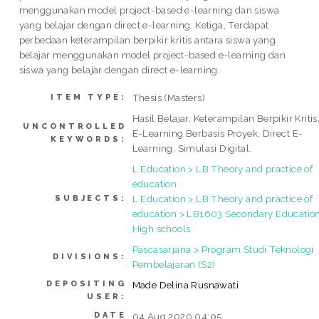
menggunakan model project-based e-learning dan siswa
yang belajar dengan direct e-learning. Ketiga, Terdapat
perbedaan keterampilan berpikir kritis antara siswa yang
belajar menggunakan model project-based e-learning dan
siswa yang belajar dengan direct e-learning.
Thesis (Masters)
ITEM TYPE:
Hasil Belajar, Keterampilan Berpikir Kritis
UNCONTROLLED
E-Learning Berbasis Proyek, Direct E-
KEYWORDS:
Learning, Simulasi Digital.
L Education > LB Theory and practice of
education
L Education > LB Theory and practice of
SUBJECTS:
education > LB1603 Secondary Education
High schools
Pascasarjana > Program Studi Teknologi
DIVISIONS:
Pembelajaran (S2)
DEPOSITING
Made Delina Rusnawati
USER:
DATE
04 Aug 2020 04:05