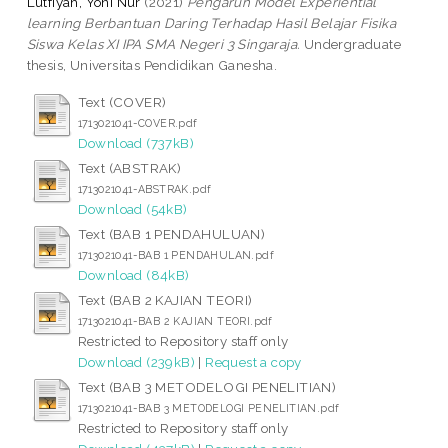
Lutfiyah, Yoni Nur
(2021)
Pengaruh Model Experiential
learning Berbantuan Daring Terhadap Hasil Belajar Fisika
Siswa Kelas XI IPA SMA Negeri 3 Singaraja.
Undergraduate
thesis, Universitas Pendidikan Ganesha.
Text (COVER)
1713021041-COVER.pdf
Download (737kB)
Text (ABSTRAK)
1713021041-ABSTRAK.pdf
Download (54kB)
Text (BAB 1 PENDAHULUAN)
1713021041-BAB 1 PENDAHULAN.pdf
Download (84kB)
Text (BAB 2 KAJIAN TEORI)
1713021041-BAB 2 KAJIAN TEORI.pdf
Restricted to Repository staff only
Download (239kB)
|
Request a copy
Text (BAB 3 METODELOGI PENELITIAN)
1713021041-BAB 3 METODELOGI PENELITIAN.pdf
Restricted to Repository staff only