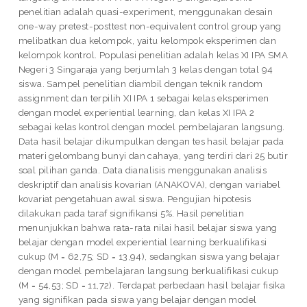
penelitian adalah quasi-experiment, menggunakan desain
one-way pretest-posttest non-equivalent control group yang
melibatkan dua kelompok, yaitu kelompok eksperimen dan
kelompok kontrol. Populasi penelitian adalah kelas XI IPA SMA
Negeri 3 Singaraja yang berjumlah 3 kelas dengan total 94
siswa. Sampel penelitian diambil dengan teknik random
assignment dan terpilih XI IPA 1 sebagai kelas eksperimen
dengan model experiential learning, dan kelas XI IPA 2
sebagai kelas kontrol dengan model pembelajaran langsung.
Data hasil belajar dikumpulkan dengan tes hasil belajar pada
materi gelombang bunyi dan cahaya, yang terdiri dari 25 butir
soal pilihan ganda. Data dianalisis menggunakan analisis
deskriptif dan analisis kovarian (ANAKOVA), dengan variabel
kovariat pengetahuan awal siswa. Pengujian hipotesis
dilakukan pada taraf signifikansi 5%. Hasil penelitian
menunjukkan bahwa rata-rata nilai hasil belajar siswa yang
belajar dengan model experiential learning berkualifikasi
cukup (M = 62,75; SD = 13,94), sedangkan siswa yang belajar
dengan model pembelajaran langsung berkualifikasi cukup
(M = 54,53; SD = 11,72). Terdapat perbedaan hasil belajar fisika
yang signifikan pada siswa yang belajar dengan model