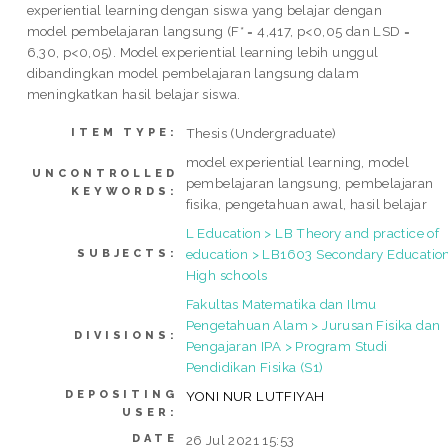
experiential learning dengan siswa yang belajar dengan
model pembelajaran langsung (F* = 4,417, p<0,05 dan LSD =
6,30, p<0,05). Model experiential learning lebih unggul
dibandingkan model pembelajaran langsung dalam
meningkatkan hasil belajar siswa.
Thesis (Undergraduate)
ITEM TYPE:
model experiential learning, model
UNCONTROLLED
pembelajaran langsung, pembelajaran
KEYWORDS:
fisika, pengetahuan awal, hasil belajar
L Education > LB Theory and practice of
education > LB1603 Secondary Education
SUBJECTS:
High schools
Fakultas Matematika dan Ilmu
Pengetahuan Alam > Jurusan Fisika dan
DIVISIONS:
Pengajaran IPA > Program Studi
Pendidikan Fisika (S1)
DEPOSITING
YONI NUR LUTFIYAH
USER:
DATE
26 Jul 2021 15:53