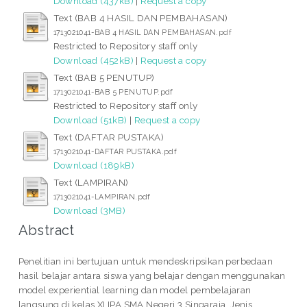
Download (437kB)
|
Request a copy
Text (BAB 4 HASIL DAN PEMBAHASAN)
1713021041-BAB 4 HASIL DAN PEMBAHASAN.pdf
Restricted to Repository staff only
Download (452kB)
|
Request a copy
Text (BAB 5 PENUTUP)
1713021041-BAB 5 PENUTUP.pdf
Restricted to Repository staff only
Download (51kB)
|
Request a copy
Text (DAFTAR PUSTAKA)
1713021041-DAFTAR PUSTAKA.pdf
Download (189kB)
Text (LAMPIRAN)
1713021041-LAMPIRAN.pdf
Download (3MB)
Abstract
Penelitian ini bertujuan untuk mendeskripsikan perbedaan
hasil belajar antara siswa yang belajar dengan menggunakan
model experiential learning dan model pembelajaran
langsung di kelas XI IPA SMA Negeri 3 Singaraja. Jenis