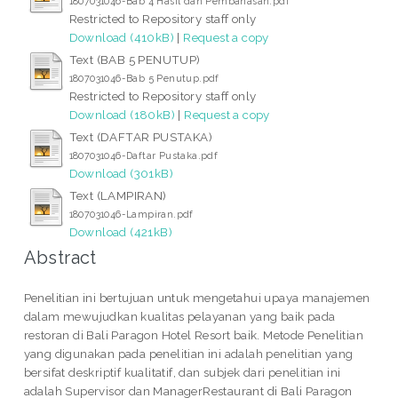
1807031046-Bab 4 Hasil dan Pembahasan.pdf
Restricted to Repository staff only
Download (410kB)
|
Request a copy
Text (BAB 5 PENUTUP)
1807031046-Bab 5 Penutup.pdf
Restricted to Repository staff only
Download (180kB)
|
Request a copy
Text (DAFTAR PUSTAKA)
1807031046-Daftar Pustaka.pdf
Download (301kB)
Text (LAMPIRAN)
1807031046-Lampiran.pdf
Download (421kB)
Abstract
Penelitian ini bertujuan untuk mengetahui upaya manajemen
dalam mewujudkan kualitas pelayanan yang baik pada
restoran di Bali Paragon Hotel Resort baik. Metode Penelitian
yang digunakan pada penelitian ini adalah penelitian yang
bersifat deskriptif kualitatif, dan subjek dari penelitian ini
adalah Supervisor dan ManagerRestaurant di Bali Paragon