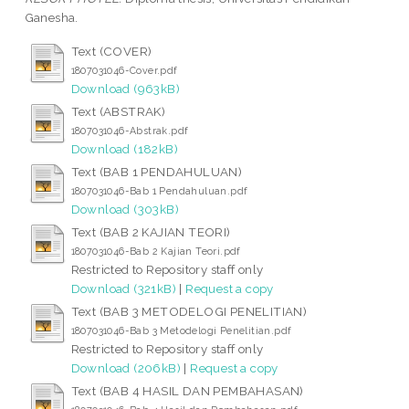
Ganesha.
Text (COVER)
1807031046-Cover.pdf
Download (963kB)
Text (ABSTRAK)
1807031046-Abstrak.pdf
Download (182kB)
Text (BAB 1 PENDAHULUAN)
1807031046-Bab 1 Pendahuluan.pdf
Download (303kB)
Text (BAB 2 KAJIAN TEORI)
1807031046-Bab 2 Kajian Teori.pdf
Restricted to Repository staff only
Download (321kB)
|
Request a copy
Text (BAB 3 METODELOGI PENELITIAN)
1807031046-Bab 3 Metodelogi Penelitian.pdf
Restricted to Repository staff only
Download (206kB)
|
Request a copy
Text (BAB 4 HASIL DAN PEMBAHASAN)