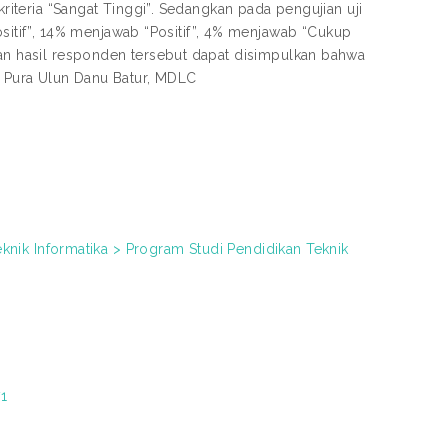
kriteria “Sangat Tinggi”. Sedangkan pada pengujian uji
tif”, 14% menjawab “Positif”, 4% menjawab “Cukup
gan hasil responden tersebut dapat disimpulkan bahwa
ah Pura Ulun Danu Batur, MDLC
eknik Informatika > Program Studi Pendidikan Teknik
71