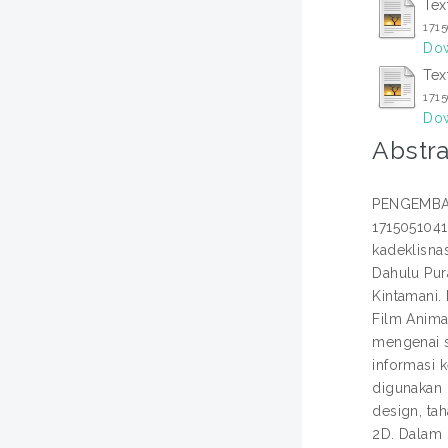
Tex
171
Dow
Tex
171
Dow
Abstra
PENGEMBAN
1715051041
kadeklisna
Dahulu Pur
Kintamani.
Film Anima
mengenai s
informasi 
digunakan 
design, tah
2D. Dalam 