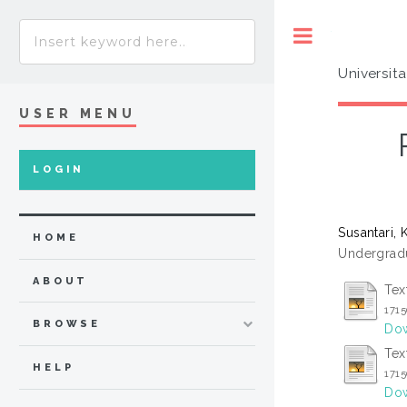
Toggle
Universit
USER MENU
LOGIN
Susantari, 
HOME
Undergradu
ABOUT
Tex
171
BROWSE
Dow
Tex
HELP
171
Dow