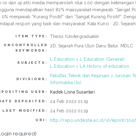
li isi dan uji ahli media memperoleh nilai 1.00 dengan keterangan 
gguna mendapatkan hasil 82% maasyarakat menjawab “Sangat Posi
an 0% menjawab “Kurang Positif” dan “Sangat Kurang Positif”. Den
endapat respon yang baik dari masyarakat. Kata Kunci : 2D, Sejar
Thesis (Undergraduate)
ITEM TYPE:
UNCONTROLLED
2D, Sejarah Pura Ulun Danu Batur, MDLC
KEYWORDS:
L Education > L Education (General)
SUBJECTS:
L Education > LA History of education
Fakultas Teknik dan Kejuruan > Jurusan T
DIVISIONS:
Informatika (S1)
Kadek Lisna Susantari
EPOSITING USER:
24 Feb 2022 01:19
DATE DEPOSITED:
24 Feb 2022 01:19
LAST MODIFIED:
http://repo.undiksha.ac.id/id/eprint/104
URI:
login required)