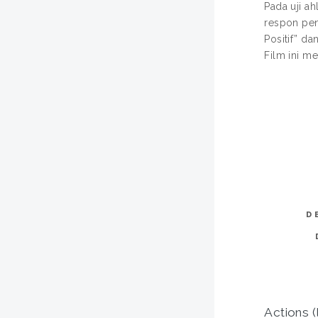
Pada uji ah
respon pen
Positif” d
Film ini m
D
Actions (