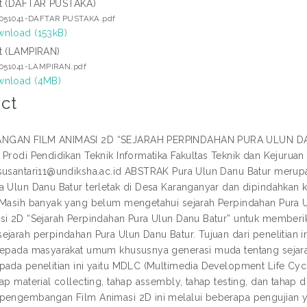
t (DAFTAR PUSTAKA)
5051041-DAFTAR PUSTAKA.pdf
nload (153kB)
t (LAMPIRAN)
5051041-LAMPIRAN.pdf
nload (4MB)
ct
GAN FILM ANIMASI 2D “SEJARAH PERPINDAHAN PURA ULUN DANU 
 Prodi Pendidikan Teknik Informatika Fakultas Teknik dan Kejuruan
susantari11@undiksha.ac.id ABSTRAK Pura Ulun Danu Batur merupa
a Ulun Danu Batur terletak di Desa Karanganyar dan dipindahkan ke
 Masih banyak yang belum mengetahui sejarah Perpindahan Pura U
si 2D “Sejarah Perpindahan Pura Ulun Danu Batur” untuk memberi
ejarah perpindahan Pura Ulun Danu Batur. Tujuan dari penelitian i
kepada masyarakat umum khususnya generasi muda tentang sejar
pada penelitian ini yaitu MDLC (Multimedia Development Life Cycl
ap material collecting, tahap assembly, tahap testing, dan tahap di
pengembangan Film Animasi 2D ini melalui beberapa pengujian yaitu