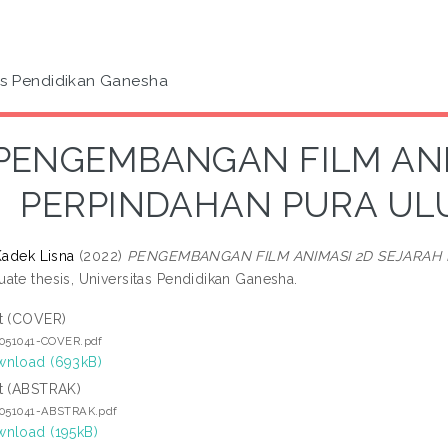
as Pendidikan Ganesha
PENGEMBANGAN FILM ANI
PERPINDAHAN PURA UL
Kadek Lisna
(2022)
PENGEMBANGAN FILM ANIMASI 2D SEJARAH
ate thesis, Universitas Pendidikan Ganesha.
t (COVER)
5051041-COVER.pdf
nload (693kB)
t (ABSTRAK)
5051041-ABSTRAK.pdf
nload (195kB)