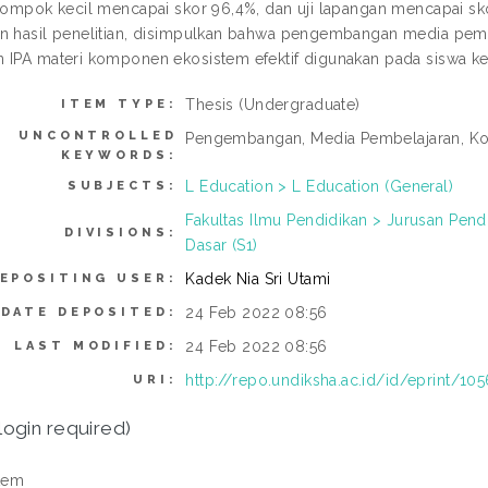
elompok kecil mencapai skor 96,4%, dan uji lapangan mencapai sk
n hasil penelitian, disimpulkan bahwa pengembangan media pemb
 IPA materi komponen ekosistem efektif digunakan pada siswa kel
Thesis (Undergraduate)
ITEM TYPE:
UNCONTROLLED
Pengembangan, Media Pembelajaran, Kom
KEYWORDS:
L Education > L Education (General)
SUBJECTS:
Fakultas Ilmu Pendidikan > Jurusan Pen
DIVISIONS:
Dasar (S1)
Kadek Nia Sri Utami
EPOSITING USER:
24 Feb 2022 08:56
DATE DEPOSITED:
24 Feb 2022 08:56
LAST MODIFIED:
http://repo.undiksha.ac.id/id/eprint/10
URI:
login required)
tem