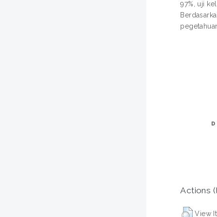
97%, uji k
Berdasarka
pegetahuan
D
Actions (
View I