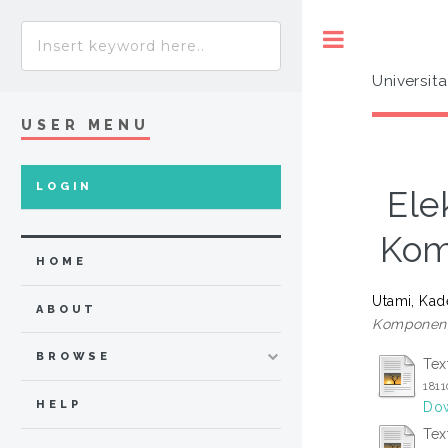
Toggle
Universit
USER MENU
LOGIN
Ele
Kom
HOME
Utami, Kade
ABOUT
Komponen E
BROWSE
Tex
181
HELP
Dow
Tex