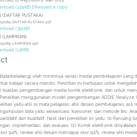
nload (329kB)
|
Request a copy
t (DAFTAR PUSTAKA)
1031065-DAFTAR PUSTAKA.pdf
nload (391kB)
t (LAMPIRAN)
1031065-LAMPIRAN.pdf
nload (13MB)
ct
 dilatarbelakangi oleh minimnya variasi media pembelajaran yang
ntuk belajar secara mandiri. Penilitian ini bertujuan untuk menge
 kualitas pengembangan media komik elektronik, dan untuk men
. Penelitian menggunakan model pengembangan ADDIE (Analyze, De
litian yaitu ahli isi mata pelajaran, ahli desain pembelajaran, as
gumpulan data yaitu wawancara, kuesioner, dan metode tes. Analis
kuantitatif dan kualitatif. Hasil dari penelitian ini yaitu: (1) Rancan
an, implementasi, dan evaluasi. (2) Komik elektronik dinyatakan b
kor 94%, review ahli desain mencapai skor 94%, review ahli med