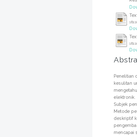
Dow
Tex
181
Dow
Tex
181
Dow
Abstra
Penelitian
kesulitan u
mengetahui
elektronik
Subjek pene
Metode pen
deskriptif 
pengembang
mencapai s