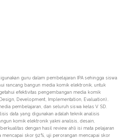
 digunakan guru dalam pembelajaran IPA sehingga siswa
tahui rancang bangun media komik elektronik, untuk
getahui efektivitas pengembangan media komik
sign, Development, Implementation, Evaluation)..
li media pembelajaran, dan seluruh siswa kelas V SD.
is data yang digunakan adalah teknik analisis
g bangun komik elektronik yakni analisis, desain,
erkualitas dengan hasil review ahli isi mata pelajaran
ia mencapai skor 92%, uji perorangan mencapai skor