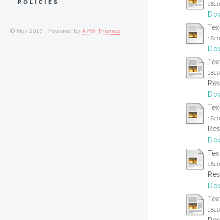
POLICIES
181
Dow
Tex
© Nov 2017 - Powered by
APW Themes
181
Dow
Tex
181
Res
Dow
Tex
181
Res
Dow
Tex
181
Res
Dow
Tex
181
Res