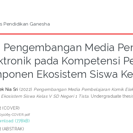
as Pendidikan Ganesha
Pengembangan Media Pem
ktronik pada Kompetensi P
ponen Ekosistem Siswa Kela
k Nia Sri
(2022)
Pengembangan Media Pembelajaran Komik Elekt
kosistem Siswa Kelas V SD Negeri 1 Tista.
Undergraduate thesis
t (COVER)
1031065-COVER.pdf
nload (778kB)
t (ABSTRAK)