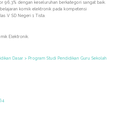
or 96,3% dengan keseluruhan berkategori sangat baik.
elajaran komik elektronik pada kompetensi
as V SD Negeri 1 Tista.
ik Elektronik.
didikan Dasar > Program Studi Pendidikan Guru Sekolah
564