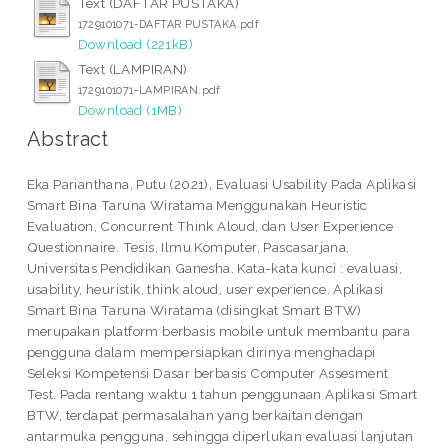
Text (DAFTAR PUSTAKA)
1729101071-DAFTAR PUSTAKA.pdf
Download (221kB)
Text (LAMPIRAN)
1729101071-LAMPIRAN.pdf
Download (1MB)
Abstract
Eka Parianthana, Putu (2021), Evaluasi Usability Pada Aplikasi
Smart Bina Taruna Wiratama Menggunakan Heuristic
Evaluation, Concurrent Think Aloud, dan User Experience
Questionnaire. Tesis, Ilmu Komputer, Pascasarjana,
Universitas Pendidikan Ganesha. Kata-kata kunci : evaluasi,
usability, heuristik, think aloud, user experience. Aplikasi
Smart Bina Taruna Wiratama (disingkat Smart BTW)
merupakan platform berbasis mobile untuk membantu para
pengguna dalam mempersiapkan dirinya menghadapi
Seleksi Kompetensi Dasar berbasis Computer Assesment
Test. Pada rentang waktu 1 tahun penggunaan Aplikasi Smart
BTW, terdapat permasalahan yang berkaitan dengan
antarmuka pengguna, sehingga diperlukan evaluasi lanjutan