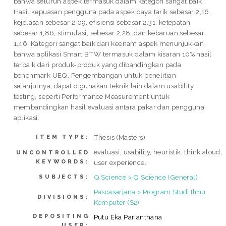
bahwa seluruh aspek termasuk dalam kategori sangat baik.
Hasil kepuasan pengguna pada aspek daya tarik sebesar 2,16,
kejelasan sebesar 2,09, efisiensi sebesar 2,31, ketepatan
sebesar 1,86, stimulasi, sebesar 2,28, dan kebaruan sebesar
1,46. Kategori sangat baik dari keenam aspek menunjukkan
bahwa aplikasi Smart BTW termasuk dalam kisaran 10% hasil
terbaik dari produk-produk yang dibandingkan pada
benchmark UEQ. Pengembangan untuk penelitian
selanjutnya, dapat digunakan teknik lain dalam usability
testing, seperti Performance Measurement untuk
membandingkan hasil evaluasi antara pakar dan pengguna
aplikasi.
Thesis (Masters)
ITEM TYPE:
evaluasi, usability, heuristik, think aloud,
UNCONTROLLED
KEYWORDS:
user experience.
Q Science > Q Science (General)
SUBJECTS:
Pascasarjana > Program Studi Ilmu
DIVISIONS:
Komputer (S2)
DEPOSITING
Putu Eka Parianthana
USER: