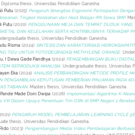
Diploma thesis, Universitas Pendidikan Ganesha.
Ni Putu
(2025)
Pengaruh Sinergitas Ergonomi Partisipatori Denga
bosanan, Tingkat Kelelahan dan Hasil Belajar IPA Siswa SMP.
Mast
Ni Putu
(2020)
PENGGUNAAN MEJA DAN TEMPAT DUDUK YANG 
KETAL DAN KELELAHAN SERTA KONTRIBUSINYA TERHADAP PRES
dergraduate thesis, Universitas Pendidikan Ganesha.
Putu Risma
(2024)
SINTESIS DAN KARAKTERISASI HIDROKSIAPATI
G TiO2 UNTUK FOTODEGRADASI METHYLENE ORANGE.
Underg
u, I Dewa Gede Pandhya
(2024)
PENGEMBANGAN BUKU DIGITAL 
ISTEM REPRODUKSI MANUSIA.
Undergraduate thesis, Universitas 
ayan Eka
(2024)
ANALISIS PERBANDINGAN METODE PROFILE 
N PENGAMBILAN KEPUTUSAN PEMBERIAN PINJAMAN PADA KOP
TAS TABANAN.
Masters thesis, Universitas Pendidikan Ganesha.
, Pande Made Doni Dwipa
(2026)
Implementasi Algoritma K-Neare
s VIII Dalam Upaya Penentuan Tim OSN di SMP Negeri 2 Rendan
2021)
PENGARUH MODEL PEMBELAJARAN LEARNING CYCLE 5E T
ate thesis, Universitas Pendidikan Ganesha.
 Rido
(2023)
Pengembangan Media Video Pembelajaran Berbasis M