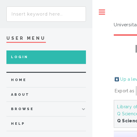
Toggle
Universit
USER MENU
LOGIN
Up a le
HOME
Export as
ABOUT
Library o
BROWSE
Q Scienc
Q Scien
HELP