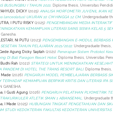
S BUSUNGBIU I TAHUN 2021.
Diploma thesis, Universitas Pendid
AHYUDI, DICKY
(2025)
ANALISA MORFOMETRI JUVENIL IKAN KER
us lanceolatus) UKURAN 10 CM HINGGA 12 CM.
Undergraduate the
TRA, I PUTU RISKY
(2025)
PENGEMBANGAN MEDIA INTERAKTIF B
NINGKATKAN KEMAMPUAN LITERASI SAINS SISWA KELAS 5 SE
 Ganesha.
LESTARI, NI PUTU
(2023)
PENGEMBANGAN E-MODUL BERBASIS PEN
 SESETAN TAHUN PELAJARAN 2021/2022.
Undergraduate thesis, 
 Gede Agung Dicky Saptah
(2021)
Penerapan Sistem Protokol Ke
ng Di Bali Paragon Resort Hotel.
Diploma thesis, Universitas Pen
t Budhi Rah
(2022)
STRATEGI UNTUK MENINGKATKAN KESEJAH
 PANDEMI DI HOTEL THE TRANS RESORT BALI.
Diploma thesis
, Made
(2026)
PENGARUH MODEL PEMBELAJARAN BERBASIS SI
TERHADAP KEMAMPUAN BERPIKIR KRITIS DAN LITERASI IPA SI
AN GANESHA.
a, I Gusti Agung
(2026)
PENGARUH PELATIHAN PLYOMETRIK TE
STRAKURIKULER ATLETIK SMAN 1 ABIANSEMAL.
Undergraduate th
a, I Made
(2025)
HUBUNGAN TINGKAT PENGETAHUAN DAN SIKA
AM STUDI KEDOKTERAN FAKULTAS KEDOKTERAN UNIVERSITAS 