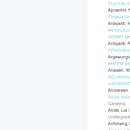
FULI PALA.
Apriantini, 
Tingkat Ke
Ardiyanti, 
MUSKULOS
SERIRIT.
Un
Ardiyanti, 
PENDUKUN
Argawungs
MATERI S
Ariawan, W
KELAYAKA
UNIVERSI
Arisnawan
Siswa Kela
Ganesha.
Arista, Lia
(
Undergradu
Aritonang,