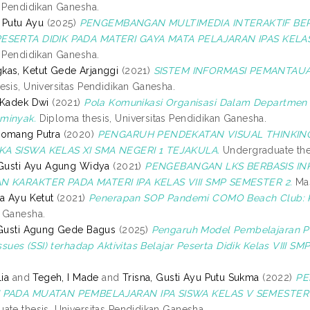
s Pendidikan Ganesha.
, Putu Ayu
(2025)
PENGEMBANGAN MULTIMEDIA INTERAKTIF BE
ESERTA DIDIK PADA MATERI GAYA MATA PELAJARAN IPAS KELA
s Pendidikan Ganesha.
as, Ketut Gede Arjanggi
(2021)
SISTEM INFORMASI PEMANTAU
esis, Universitas Pendidikan Ganesha.
 Kadek Dwi
(2021)
Pola Komunikasi Organisasi Dalam Departmen
minyak.
Diploma thesis, Universitas Pendidikan Ganesha.
Komang Putra
(2020)
PENGARUH PENDEKATAN VISUAL THINKI
A SISWA KELAS XI SMA NEGERI 1 TEJAKULA.
Undergraduate thes
 Gusti Ayu Agung Widya
(2021)
PENGEBANGAN LKS BERBASIS IN
N KARAKTER PADA MATERI IPA KELAS VIII SMP SEMESTER 2.
Mas
da Ayu Ketut
(2021)
Penerapan SOP Pandemi COMO Beach Club: Ke
 Ganesha.
 Gusti Agung Gede Bagus
(2025)
Pengaruh Model Pembelajaran Pro
Issues (SSI) terhadap Aktivitas Belajar Peserta Didik Kelas VIII SMP
lia
and
Tegeh, I Made
and
Trisna, Gusti Ayu Putu Sukma
(2022)
PE
 PADA MUATAN PEMBELAJARAN IPA SISWA KELAS V SEMESTER 1
ate thesis, Universitas Pendidikan Ganesha.