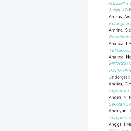
NEGERI 4
thesis, U
Amkas, Ais
Kelangsun
Amrina, Sit
Pemahaman
Ananda, I
TEMBUKU,
Ananda, N
MENGGUNA
DINAS PE
Undergradu
Andika, D
Algoritma 
Andini, Ni
Sekolah Da
Andriyani, 
Acropora s
Angga, I M
TEGALLAL