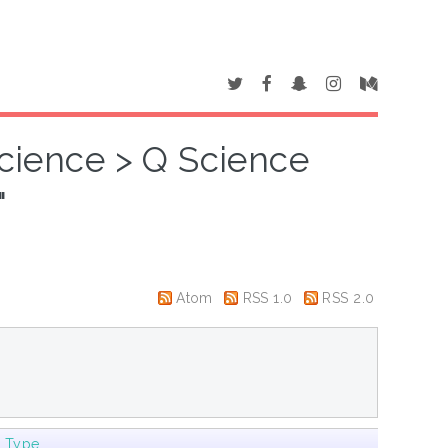
Science > Q Science
"
Atom
RSS 1.0
RSS 2.0
m Type