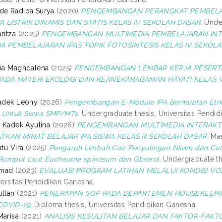
de Radipa Surya
(2020)
PENGEMBANGAN PERANGKAT PEMBELAJ
A LISTRIK DINAMIS DAN STATIS KELAS IV SEKOLAH DASAR.
Under
ritza
(2025)
PENGEMBANGAN MULTIMEDIA PEMBELAJARAN INT
A PEMBELAJARAN IPAS TOPIK FOTOSINTESIS KELAS IV SEKOLA
Ria Maghdalena
(2025)
PENGEMBANGAN LEMBAR KERJA PESERTA
ADA MATERI EKOLOGI DAN KEANEKARAGAMAN HAYATI KELAS VI
Kadek Leony
(2026)
Pengembangan E-Module IPA Bermuatan Etnos
 Untuk Siswa SMP/MTs.
Undergraduate thesis, Universitas Pendid
i Kadek Ayulina
(2026)
PENGEMBANGAN MULTIMEDIA INTERAKTIF
KAN MINAT BELAJAR IPA SISWA KELAS III SEKOLAH DASAR.
Mas
utu Vira
(2025)
Pengaruh Limbah Cair Penyulingan Nilam dan CuO-
 Rumput Laut Eucheuma spinosum dan Gliserol.
Undergraduate the
hmad
(2023)
EVALUASI PROGRAM LATIHAN MELALUI KONDISI VO
versitas Pendidikan Ganesha.
ultan
(2021)
PENERAPAN SOP PADA DEPARTEMEN HOUSEKEEPIN
OVID-19.
Diploma thesis, Universitas Pendidikan Ganesha.
Marisa
(2021)
ANALISIS KESULITAN BELAJAR DAN FAKTOR-FAKT