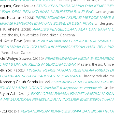
wiguna, Gede
(2024)
STUDI KEANEKARAGAMAN DAN KEMELIMPA
ALISAN, DESA PENUKTUKAN, KABUPATEN BULELENG.
Undergradu
ri, Putu Tari
(2024)
PERBANDINGAN AKURASI METODE NAÏVE 
FIKASI PENERIMA BANTUAN SOSIAL DI DESA PITRA.
Undergradua
, K. Rheina
(2025)
ANALISIS PENGELOLAAN ALAT DAN BAHAN LAB
ate thesis, Universitas Pendidikan Ganesha.
Ni Ketut Dewi
(2020)
PENGEMBANGAN LEMBAR KERJA SISWA BER
BELAJARAN BIOLOGI UNTUUK MENINGKATKAN HASIL BELAJAR S
s Pendidikan Ganesha.
Gede Wahyu Suwela
(2022)
PENGEMBANGAN MEDIA E-SCRAPBOOK
L HOTS UNTUK KELAS IV SEKOLAH DASAR.
Masters thesis, Unive
dek Yogi
(2021)
TINGKAT PENGETAHUAN KESEHATAN PRIBADI DI
ECAMATAN NEGARA KABUPATEN JEMBRANA.
Undergraduate thes
h Komang Galuh Somia
(2022)
KOMPARASI PENGGUNAAN PROBIO
DUPAN LARVA UDANG VANAME (Litopenaeus vannamei).
Underg
Wayan Astri
(2025)
EKSPLORASI BAHASA ISYARAT AMERICAN SIG
NA MEWUJUDKAN PEMBELAJARAN INKLUSIF BAGI SISWA TUNA
 Putu
(2024)
PERBANDINGAN KOMPOSISI KIMIA DAN BIOAKTIVITAS