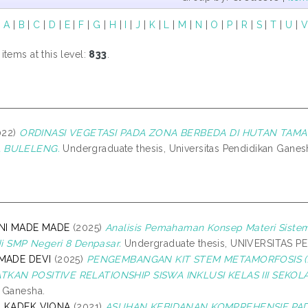
|
A
|
B
|
C
|
D
|
E
|
F
|
G
|
H
|
I
|
J
|
K
|
L
|
M
|
N
|
O
|
P
|
R
|
S
|
T
|
U
|
tems at this level:
833
.
022)
ORDINASI VEGETASI PADA ZONA BERBEDA DI HUTAN TAM
 BULELENG.
Undergraduate thesis, Universitas Pendidikan Ganes
 NI MADE MADE
(2025)
Analisis Pemahaman Konsep Materi Siste
 di SMP Negeri 8 Denpasar.
Undergraduate thesis, UNIVERSITAS 
 MADE DEVI
(2025)
PENGEMBANGAN KIT STEM METAMORFOSIS (
KAN POSITIVE RELATIONSHIP SISWA INKLUSI KELAS III SEKOL
 Ganesha.
, KADEK VIONA
(2021)
ASUHAN KEBIDANAN KOMPREHENSIF PADA