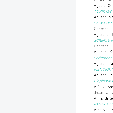
Agatha, Ge
TOPIK GAY
Agustin, Ma
SISWA PAD
Ganesha.
Agustina, 
SCIENCE P
Ganesha.
Agustini, 
Sederhana
Agustini, N
MENINGKAT
Agustini, P
Bioplastik
Alfarizi, A
thesis, Uni
Almahdi, S
PANDEMI C
Amaliyah, 