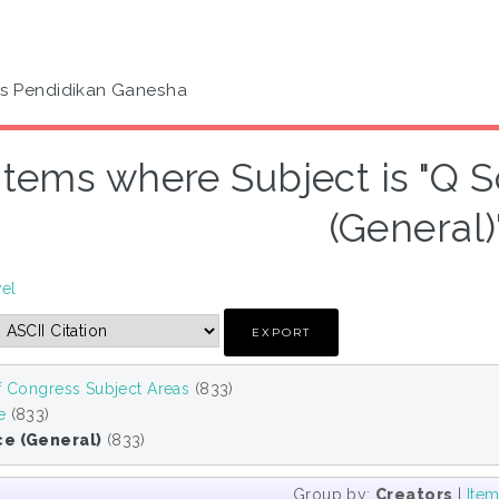
as Pendidikan Ganesha
Items where Subject is "Q 
(General)
vel
f Congress Subject Areas
(833)
e
(833)
ce (General)
(833)
Group by:
Creators
|
Ite