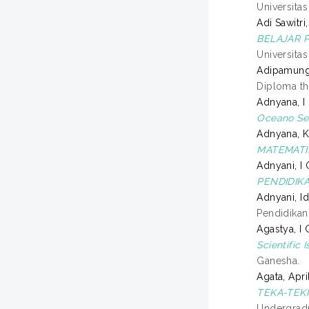
Universita
Adi Sawitri
BELAJAR P
Universita
Adipamungk
Diploma th
Adnyana, I
Oceano Se
Adnyana, 
MATEMATIK
Adnyani, I
PENDIDIKA
Adnyani, I
Pendidikan
Agastya, I
Scientific 
Ganesha.
Agata, Apri
TEKA-TEKI
Undergradu