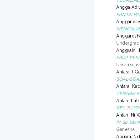
Angga Adi
PANTAI P
Angganeswa
MENGKLASI
Anggaresha
Undergradu
Anggraini, 
PADA PEM
Universita
Antara, I 
SOAL-SOA
Antara, Ka
TENGAH K
Antari, Lu
KELULUSHI
Antari, Ni 
IV SD GU
Ganesha.
Apriani, Ni