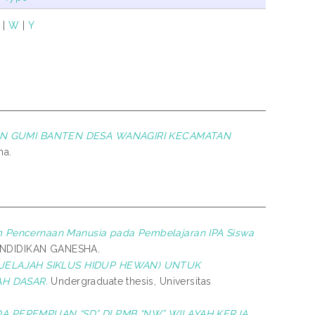
V
|
W
|
Y
AN GUMI BANTEN DESA WANAGIRI KECAMATAN
ha.
m Pencernaan Manusia pada Pembelajaran IPA Siswa
PENDIDIKAN GANESHA.
JELAJAH SIKLUS HIDUP HEWAN) UNTUK
AH DASAR.
Undergraduate thesis, Universitas
 PEREMPUAN “SD” DI PMB “NW” WILAYAH KERJA