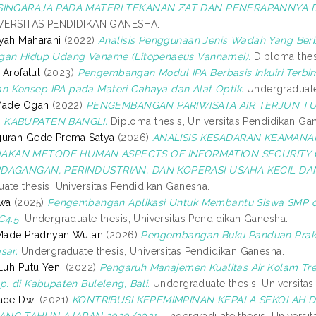
 SINGARAJA PADA MATERI TEKANAN ZAT DAN PENERAPANNYA D
NIVERSITAS PENDIDIKAN GANESHA.
yah Maharani
(2022)
Analisis Penggunaan Jenis Wadah Yang Be
gan Hidup Udang Vaname (Litopenaeus Vannamei).
Diploma thesi
i Arofatul
(2023)
Pengembangan Modul IPA Berbasis Inkuiri Terbi
 Konsep IPA pada Materi Cahaya dan Alat Optik.
Undergraduate 
 Made Ogah
(2022)
PENGEMBANGAN PARIWISATA AIR TERJUN T
 KABUPATEN BANGLI.
Diploma thesis, Universitas Pendidikan Ga
gurah Gede Prema Satya
(2026)
ANALISIS KESADARAN KEAMAN
KAN METODE HUMAN ASPECTS OF INFORMATION SECURITY QU
RDAGANGAN, PERINDUSTRIAN, DAN KOPERASI USAHA KECIL 
ate thesis, Universitas Pendidikan Ganesha.
ewa
(2025)
Pengembangan Aplikasi Untuk Membantu Siswa SMP d
C4.5.
Undergraduate thesis, Universitas Pendidikan Ganesha.
 Made Pradnyan Wulan
(2026)
Pengembangan Buku Panduan Prakti
sar.
Undergraduate thesis, Universitas Pendidikan Ganesha.
Luh Putu Yeni
(2022)
Pengaruh Manajemen Kualitas Air Kolam Tr
p. di Kabupaten Buleleng, Bali.
Undergraduate thesis, Universitas
ade Dwi
(2021)
KONTRIBUSI KEPEMIMPINAN KEPALA SEKOLAH DA
ANG TAHUN AJARAN 2020/2021.
Undergraduate thesis, Universit