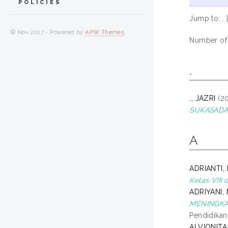
POLICIES
Jump to:
.
© Nov 2017 - Powered by
APW Themes
Number of i
.
., JAZRI
(2
SUKASADA
A
ADRIANTI,
Kelas VIII
ADRIYANI,
MENINGKAT
Pendidikan
ALVIONITA