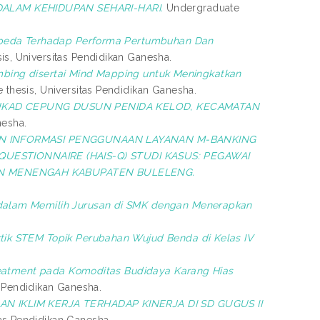
ALAM KEHIDUPAN SEHARI-HARI.
Undergraduate
rbeda Terhadap Performa Pertumbuhan Dan
s, Universitas Pendidikan Ganesha.
mbing disertai Mind Mapping untuk Meningkatkan
thesis, Universitas Pendidikan Ganesha.
UKAD CEPUNG DUSUN PENIDA KELOD, KECAMATAN
nesha.
AN INFORMASI PENGGUNAAN LAYANAN M-BANKING
ESTIONNAIRE (HAIS-Q) STUDI KASUS: PEGAWAI
DAN MENENGAH KABUPATEN BULELENG.
alam Memilih Jurusan di SMK dengan Menerapkan
k STEM Topik Perubahan Wujud Benda di Kelas IV
eatment pada Komoditas Budidaya Karang Hias
 Pendidikan Ganesha.
N IKLIM KERJA TERHADAP KINERJA DI SD GUGUS II
as Pendidikan Ganesha.