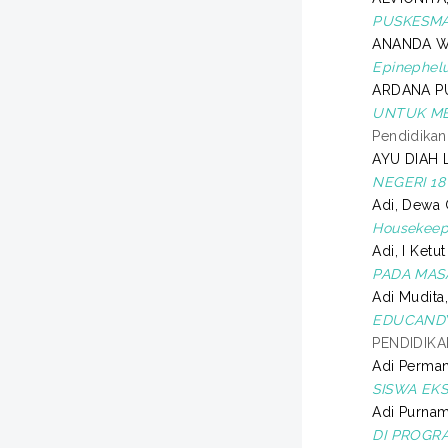
PUSKESMA
ANANDA W
Epinephel
ARDANA PU
UNTUK ME
Pendidikan
AYU DIAH 
NEGERI 18
Adi, Dewa
Housekeepi
Adi, I Ketu
PADA MASA
Adi Mudita
EDUCANDY 
PENDIDIK
Adi Perman
SISWA EK
Adi Purnam
DI PROGR