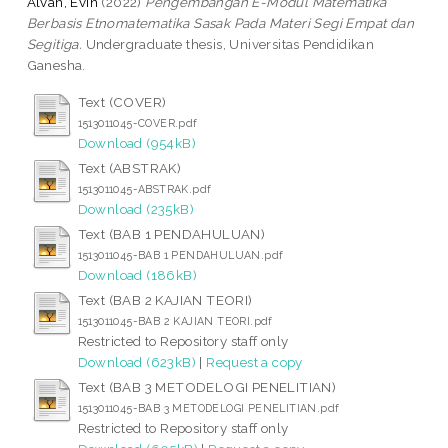
Alvan, Evin
(2022)
Pengembangan E-Modul Matematika
Berbasis Etnomatematika Sasak Pada Materi Segi Empat dan
Segitiga.
Undergraduate thesis, Universitas Pendidikan
Ganesha.
Text (COVER)
1513011045-COVER.pdf
Download (954kB)
Text (ABSTRAK)
1513011045-ABSTRAK.pdf
Download (235kB)
Text (BAB 1 PENDAHULUAN)
1513011045-BAB 1 PENDAHULUAN.pdf
Download (186kB)
Text (BAB 2 KAJIAN TEORI)
1513011045-BAB 2 KAJIAN TEORI.pdf
Restricted to Repository staff only
Download (623kB)
|
Request a copy
Text (BAB 3 METODELOGI PENELITIAN)
1513011045-BAB 3 METODELOGI PENELITIAN.pdf
Restricted to Repository staff only