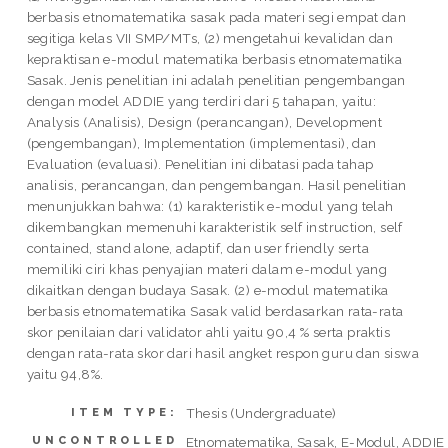
berbasis etnomatematika sasak pada materi segi empat dan
segitiga kelas VII SMP/MTs, (2) mengetahui kevalidan dan
kepraktisan e-modul matematika berbasis etnomatematika
Sasak. Jenis penelitian ini adalah penelitian pengembangan
dengan model ADDIE yang terdiri dari 5 tahapan, yaitu:
Analysis (Analisis), Design (perancangan), Development
(pengembangan), Implementation (implementasi), dan
Evaluation (evaluasi). Penelitian ini dibatasi pada tahap
analisis, perancangan, dan pengembangan. Hasil penelitian
menunjukkan bahwa: (1) karakteristik e-modul yang telah
dikembangkan memenuhi karakteristik self instruction, self
contained, stand alone, adaptif, dan user friendly serta
memiliki ciri khas penyajian materi dalam e-modul yang
dikaitkan dengan budaya Sasak. (2) e-modul matematika
berbasis etnomatematika Sasak valid berdasarkan rata-rata
skor penilaian dari validator ahli yaitu 90,4 % serta praktis
dengan rata-rata skor dari hasil angket respon guru dan siswa
yaitu 94,8%.
Thesis (Undergraduate)
ITEM TYPE:
UNCONTROLLED
Etnomatematika, Sasak, E-Modul, ADDIE