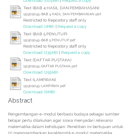
Download (605kB)
|
Request a copy
Text (BAB 4 HASIL DAN PEMBAHASAN)
1513011045-BAB 4 HASIL DAN PEMBAHASAN.pdf
Restricted to Repository staff only
Download (1MB)
|
Request a copy
Text (BAB 5 PENUTUP)
1513011045-BAB 5 PENUTUP.pdf
Restricted to Repository staff only
Download (239kB)
|
Request a copy
Text (DAFTAR PUSTAKA)
1513011045-DAFTAR PUSTAKA.pdf
Download (259kB)
Text (LAMPIRAN)
1513011045-LAMPIRAN.pdf
Download (6MB)
Abstract
Pengembangan e-modul berbasis budaya sebagai sumber
belajar perlu dilakukan agar siswa menyadari relevansi
matematika dalam kehidupan. Penelitian ini bertujuan untuk:
(1) menggambarkan karakteristik e-modul matematika