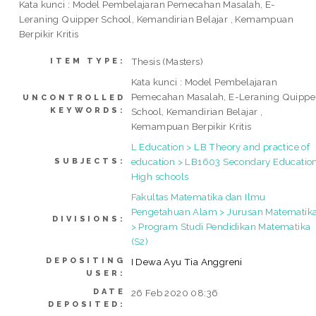
Kata kunci : Model Pembelajaran Pemecahan Masalah, E-
Leraning Quipper School, Kemandirian Belajar , Kemampuan
Berpikir Kritis
Thesis (Masters)
ITEM TYPE:
Kata kunci : Model Pembelajaran
Pemecahan Masalah, E-Leraning Quippe
UNCONTROLLED
KEYWORDS:
School, Kemandirian Belajar ,
Kemampuan Berpikir Kritis
L Education > LB Theory and practice of
education > LB1603 Secondary Education
SUBJECTS:
High schools
Fakultas Matematika dan Ilmu
Pengetahuan Alam > Jurusan Matematik
DIVISIONS:
> Program Studi Pendidikan Matematika
(S2)
DEPOSITING
I Dewa Ayu Tia Anggreni
USER:
DATE
26 Feb 2020 08:36
DEPOSITED: