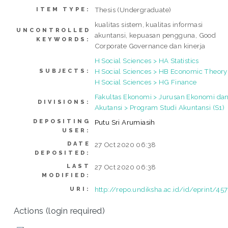
Thesis (Undergraduate)
ITEM TYPE:
kualitas sistem, kualitas informasi
UNCONTROLLED
akuntansi, kepuasan pengguna, Good
KEYWORDS:
Corporate Governance dan kinerja
H Social Sciences > HA Statistics
H Social Sciences > HB Economic Theory
SUBJECTS:
H Social Sciences > HG Finance
Fakultas Ekonomi > Jurusan Ekonomi da
DIVISIONS:
Akutansi > Program Studi Akuntansi (S1)
DEPOSITING
Putu Sri Arumiasih
USER:
DATE
27 Oct 2020 06:38
DEPOSITED:
LAST
27 Oct 2020 06:38
MODIFIED:
http://repo.undiksha.ac.id/id/eprint/45
URI:
Actions (login required)