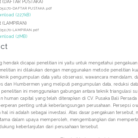
t (DAFTAR PUSTAKA)
7051170-DAFTAR PUSTAKA.pdf
nload (227kB)
t (LAMPIRAN)
7051170-LAMPIRAN.pdf
nload (2MB)
ct
g hendak dicapai penelitian ini yaitu untuk mengetahui pengakuan
enelitian ini dilakukan dengan menggunakan metode penelitian ku
eknik pengumpulan data yaitu observasi, wawancara mendalam, da
s dan Humbermen yang meliputi pengumpulan data, reduksi data,
 penelitian ini menggunakan gabungan antara teknik triangulasi 
n human capital yang telah diterapkan di CV. Pusaka Bali Persad
erperan penting untuk keberlangsungan perusahaan. Persepsi o
m hal ini adalah sebagai investasi. Atas dasar pengakuan terseb
erutama dalam upaya memperoleh, mengembangkan dan mempertah
ukung keberlanjutan dari perusahaan tersebut.