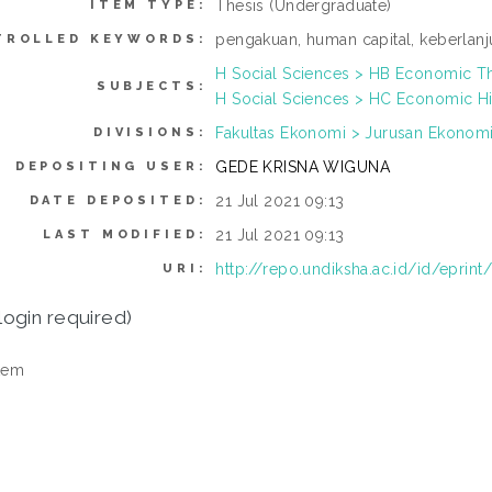
Thesis (Undergraduate)
ITEM TYPE:
pengakuan, human capital, keberlanj
TROLLED KEYWORDS:
H Social Sciences > HB Economic T
SUBJECTS:
H Social Sciences > HC Economic Hi
Fakultas Ekonomi > Jurusan Ekonomi 
DIVISIONS:
GEDE KRISNA WIGUNA
DEPOSITING USER:
21 Jul 2021 09:13
DATE DEPOSITED:
21 Jul 2021 09:13
LAST MODIFIED:
http://repo.undiksha.ac.id/id/eprint
URI:
login required)
tem