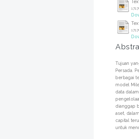
Tex
171
Dow
Tex
171
Dow
Abstra
Tujuan yan
Persada. P
berbagai t
model Mile
data dalam
pengelolaa
dianggap b
aset, dala
capital t
untuk mend