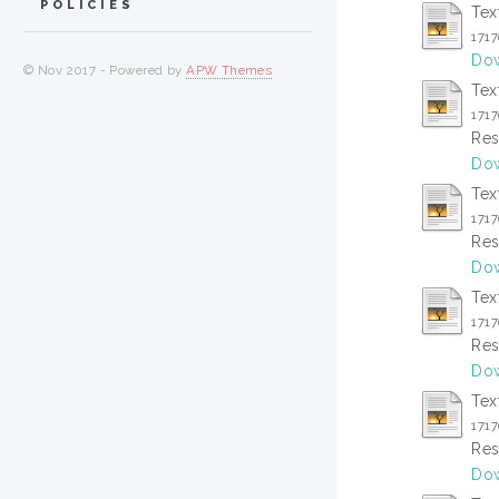
POLICIES
Tex
171
Dow
© Nov 2017 - Powered by
APW Themes
Tex
171
Res
Dow
Tex
171
Res
Dow
Tex
171
Res
Dow
Tex
171
Res
Dow