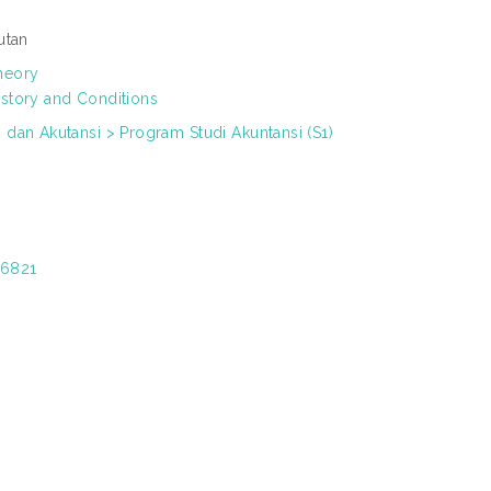
utan
heory
story and Conditions
dan Akutansi > Program Studi Akuntansi (S1)
/6821