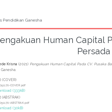
as Pendidikan Ganesha
engakuan Human Capital Pa
Persada
ede Krisna
(2021)
Pengakuan Human Capital Pada CV. Pusaka Bal
 Ganesha.
t (COVER)
7051170-COVER.pdf
nload (333kB)
t (ABSTRAK)
7051170-ABSTRAK.pdf
nload (30kB)