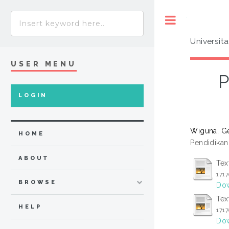
Toggle
Universit
USER MENU
P
LOGIN
Wiguna, G
HOME
Pendidikan
ABOUT
Tex
171
BROWSE
Dow
Tex
HELP
171
Dow