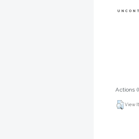
UNCON
Actions (
View I