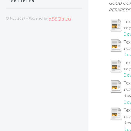
POLICIES
GOOD COR
PERKREDI
© Nov 2017 - Powered by
APW Themes
Tex
171
Dow
Tex
171
Dow
Tex
171
Dow
Tex
171
Res
Dow
Tex
171
Res
Dow