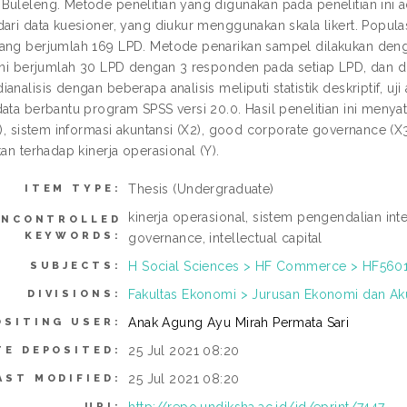
Buleleng. Metode penelitian yang digunakan pada penelitian ini a
dari data kuesioner, yang diukur menggunakan skala likert. Popula
ang berjumlah 169 LPD. Metode penarikan sampel dilakukan den
 ini berjumlah 30 LPD dengan 3 responden pada setiap LPD, dan 
analisis dengan beberapa analisis meliputi statistik deskriptif, uj
data berbantu program SPSS versi 20.0. Hasil penelitian ini meny
1), sistem informasi akuntansi (X2), good corporate governance (X3)
kan terhadap kinerja operasional (Y).
Thesis (Undergraduate)
ITEM TYPE:
kinerja operasional, sistem pengendalian int
UNCONTROLLED
KEYWORDS:
governance, intellectual capital
H Social Sciences > HF Commerce > HF560
SUBJECTS:
Fakultas Ekonomi > Jurusan Ekonomi dan Akut
DIVISIONS:
Anak Agung Ayu Mirah Permata Sari
OSITING USER:
25 Jul 2021 08:20
TE DEPOSITED:
25 Jul 2021 08:20
AST MODIFIED:
URI: