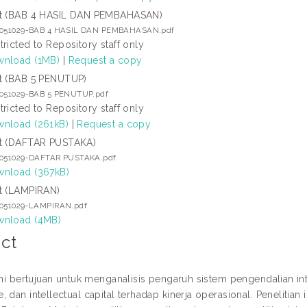
t (BAB 4 HASIL DAN PEMBAHASAN)
7051029-BAB 4 HASIL DAN PEMBAHASAN.pdf
tricted to Repository staff only
nload (1MB)
|
Request a copy
t (BAB 5 PENUTUP)
7051029-BAB 5 PENUTUP.pdf
tricted to Repository staff only
nload (261kB)
|
Request a copy
t (DAFTAR PUSTAKA)
7051029-DAFTAR PUSTAKA.pdf
nload (367kB)
t (LAMPIRAN)
7051029-LAMPIRAN.pdf
nload (4MB)
ct
 ini bertujuan untuk menganalisis pengaruh sistem pengendalian in
 dan intellectual capital terhadap kinerja operasional. Penelitia