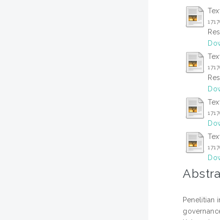
Tex
171
Res
Dow
Tex
171
Res
Dow
Tex
171
Dow
Tex
171
Dow
Abstra
Penelitian
governance,