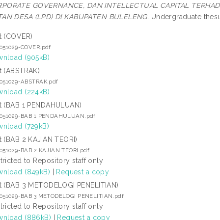
PORATE GOVERNANCE, DAN INTELLECTUAL CAPITAL TERHAD
TAN DESA (LPD) DI KABUPATEN BULELENG.
Undergraduate thesis
t (COVER)
7051029-COVER.pdf
nload (905kB)
t (ABSTRAK)
7051029-ABSTRAK.pdf
nload (224kB)
t (BAB 1 PENDAHULUAN)
7051029-BAB 1 PENDAHULUAN.pdf
nload (729kB)
t (BAB 2 KAJIAN TEORI)
7051029-BAB 2 KAJIAN TEORI.pdf
tricted to Repository staff only
nload (849kB)
|
Request a copy
t (BAB 3 METODELOGI PENELITIAN)
7051029-BAB 3 METODELOGI PENELITIAN.pdf
tricted to Repository staff only
nload (886kB)
|
Request a copy