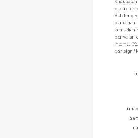
Kabupaten 
diperoleh 
Buleleng y
penelitian
kemudian di
penyajian 
internal (X
dan signifi
DEP
DA
L