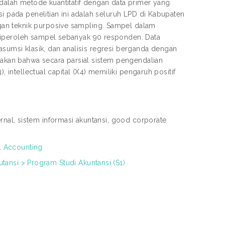
dalah metode kuantitatif dengan data primer yang
si pada penelitian ini adalah seluruh LPD di Kabupaten
gan teknik purposive sampling. Sampel dalam
diperoleh sampel sebanyak 90 responden. Data
i asumsi klasik, dan analisis regresi berganda dengan
atakan bahwa secara parsial sistem pengendalian
, intellectual capital (X4) memiliki pengaruh positif
ernal, sistem informasi akuntansi, good corporate
1 Accounting
ansi > Program Studi Akuntansi (S1)