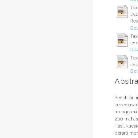
Tex
171
Res
Dow
Tex
171
Dow
Tex
171
Dow
Abstra
Penelitian
kecemasann
menggunak
200 mahasi
Hasil kues
berarti me