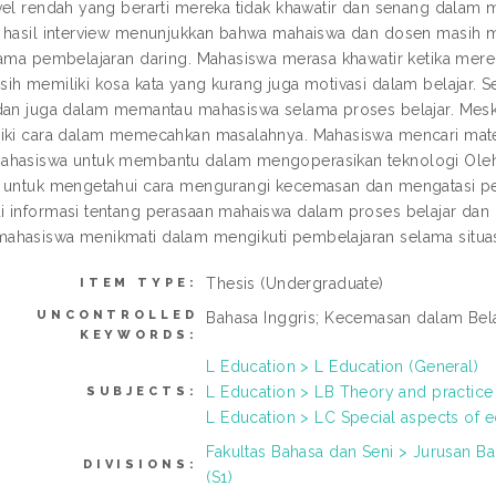
vel rendah yang berarti mereka tidak khawatir dan senang dalam m
 hasil interview menunjukkan bahwa mahaiswa dan dosen masih m
lama pembelajaran daring. Mahasiswa merasa khawatir ketika mer
ih memiliki kosa kata yang kurang juga motivasi dalam belajar
dan juga dalam memantau mahasiswa selama proses belajar. Mes
iki cara dalam memecahkan masalahnya. Mahasiswa mencari mate
hasiswa untuk membantu dalam mengoperasikan teknologi Oleh kar
 untuk mengetahui cara mengurangi kecemasan dan mengatasi pe
 informasi tentang perasaan mahaiswa dalam proses belajar dan b
hasiswa menikmati dalam mengikuti pembelajaran selama situa
Thesis (Undergraduate)
ITEM TYPE:
UNCONTROLLED
Bahasa Inggris; Kecemasan dalam Bela
KEYWORDS:
L Education > L Education (General)
L Education > LB Theory and practice
SUBJECTS:
L Education > LC Special aspects of 
Fakultas Bahasa dan Seni > Jurusan B
DIVISIONS:
(S1)