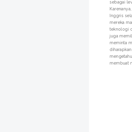
sebagai le
Karenanya,
Inggris se
mereka mas
teknologi 
juga memil
meminta ma
diharapkan
mengetahui
membuat ma