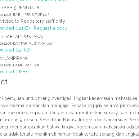
t (BAB 5 PENUTUP)
2021208-BAB 5 PENUTUP.pdf
tricted to Repository staff only
nload (121kB)
|
Request a copy
t (DAFTAR PUSTAKA)
2021208-DAFTAR PUSTAKA.pdf
nload (194kB)
t (LAMPIRAN)
2021208-LAMPIRAN.pdf
nload (1MB)
ct
 ini bertujuan untuk menginvestigasi tingkat kecemasan mahasisw
ya selama belajar dan mengajar Bahasa Inggris selama pembelajara
an metode campuran dengan cara memberikan survey dan melak
swa dan 9 dosen Pendidikan Bahasa Inggris dari Universitas Pendi
ioner mengungkapkan bahwa tingkat kecemasan mahasiswa adalah 
reka tidak terlalu menikmati namun tidak terlalu senang dan ting