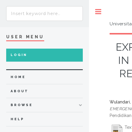
Toggle
Universit
USER MENU
EX
LOGIN
IN
RE
HOME
ABOUT
Wulandari,
BROWSE
EMERGENC
Pendidikan
HELP
Tex