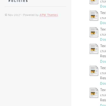
POLICIES
171
Dow
Tex
© Nov 2017 - Powered by
APW Themes
171
Dow
Tex
171
Dow
Tex
171
Res
Dow
Tex
171
Res
Dow
Tex
171
Res
Dow