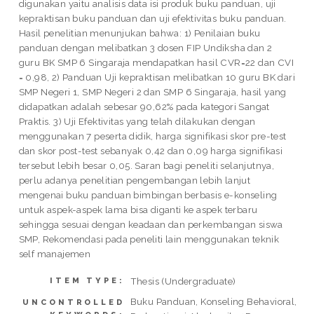
digunakan yaitu analisis data isi produk buku panduan, uji
kepraktisan buku panduan dan uji efektivitas buku panduan.
Hasil penelitian menunjukan bahwa: 1) Penilaian buku
panduan dengan melibatkan 3 dosen FIP Undiksha dan 2
guru BK SMP 6 Singaraja mendapatkan hasil CVR=22 dan CVI
= 0,98, 2) Panduan Uji kepraktisan melibatkan 10 guru BK dari
SMP Negeri 1, SMP Negeri 2 dan SMP 6 Singaraja, hasil yang
didapatkan adalah sebesar 90,62% pada kategori Sangat
Praktis. 3) Uji Efektivitas yang telah dilakukan dengan
menggunakan 7 peserta didik, harga signifikasi skor pre-test
dan skor post-test sebanyak 0,42 dan 0,09 harga signifikasi
tersebut lebih besar 0,05. Saran bagi peneliti selanjutnya,
perlu adanya penelitian pengembangan lebih lanjut
mengenai buku panduan bimbingan berbasis e-konseling
untuk aspek-aspek lama bisa diganti ke aspek terbaru
sehingga sesuai dengan keadaan dan perkembangan siswa
SMP, Rekomendasi pada peneliti lain menggunakan teknik
self manajemen
Thesis (Undergraduate)
ITEM TYPE:
Buku Panduan, Konseling Behavioral,
UNCONTROLLED