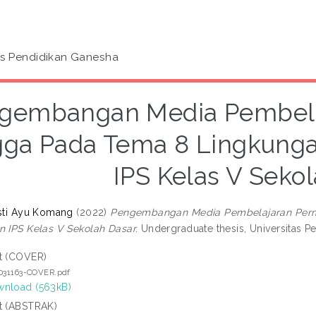
as Pendidikan Ganesha
gembangan Media Pembela
ga Pada Tema 8 Lingkunga
IPS Kelas V Seko
usti Ayu Komang
(2022)
Pengembangan Media Pembelajaran Perm
n IPS Kelas V Sekolah Dasar.
Undergraduate thesis, Universitas P
t (COVER)
1031163-COVER.pdf
nload (563kB)
t (ABSTRAK)