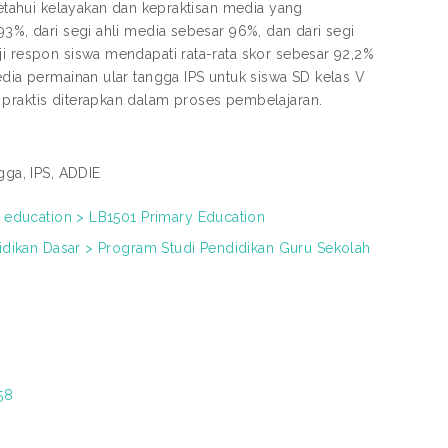
getahui kelayakan dan kepraktisan media yang
93%, dari segi ahli media sebesar 96%, dan dari segi
ji respon siswa mendapati rata-rata skor sebesar 92,2%
edia permainan ular tangga IPS untuk siswa SD kelas V
 praktis diterapkan dalam proses pembelajaran.
gga, IPS, ADDIE
f education > LB1501 Primary Education
didikan Dasar > Program Studi Pendidikan Guru Sekolah
58