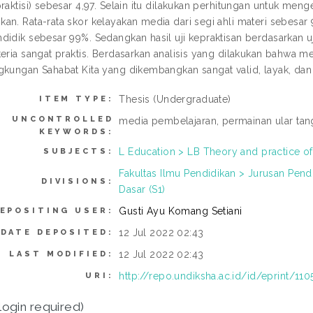
praktisi) sebesar 4,97. Selain itu dilakukan perhitungan untuk men
an. Rata-rata skor kelayakan media dari segi ahli materi sebesar 
didik sebesar 99%. Sedangkan hasil uji kepraktisan berdasarkan u
teria sangat praktis. Berdasarkan analisis yang dilakukan bahwa m
gkungan Sahabat Kita yang dikembangkan sangat valid, layak, dan
Thesis (Undergraduate)
ITEM TYPE:
UNCONTROLLED
media pembelajaran, permainan ular tan
KEYWORDS:
L Education > LB Theory and practice o
SUBJECTS:
Fakultas Ilmu Pendidikan > Jurusan Pen
DIVISIONS:
Dasar (S1)
Gusti Ayu Komang Setiani
EPOSITING USER:
12 Jul 2022 02:43
DATE DEPOSITED:
12 Jul 2022 02:43
LAST MODIFIED:
http://repo.undiksha.ac.id/id/eprint/110
URI:
login required)