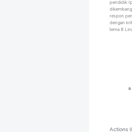
pendidik (
dikembangk
respon pen
dengan kri
tema 8 Lin
D
Actions (