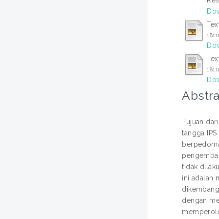
Dow
Tex
181
Dow
Tex
181
Dow
Abstra
Tujuan dar
tangga IPS
berpedoman
pengembang
tidak dila
ini adalah
dikembangka
dengan men
memperoleh 