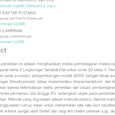
nload (115kB)
|
Request a copy
t (DAFTAR PUSTAKA)
1031163-DAFTAR PUSTAKA.pdf
nload (133kB)
t (LAMPIRAN)
1031163-LAMPIRAN.pdf
nload (13MB)
ct
i penelitian ini adalah menghasilkan media pembelajaran melal
 pada tema 8 Lingkungan Sahabat Kita untuk siswa SD kelas V. 
 pada prosedur pengembangan model ADDIE dengan tahap analisi
an (Development), tahap implementasi (Implementation), dan tahap
kukan karena keterbatasan waktu penelitian dan situasi pembelaj
 media permainan ular tangga IPS, sedangkan objek pada penelitian
n. Metode yang digunakan adalah metode analisis statistik kualita
ggunakan rumus mean untuk menentukan rata-rata skor validitas 
kriteria sangat valid dilihat dari segi ahli materi sebesar 4,55, d