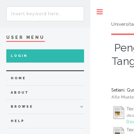
Toggle
Universit
USER MENU
Pen
LOGIN
Tang
HOME
Setiani, G
ABOUT
Kita Muata
BROWSE
Tex
181
HELP
Dow
Tex