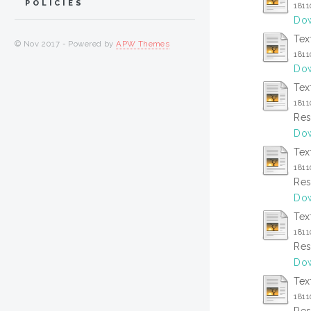
POLICIES
181
Dow
Tex
© Nov 2017 - Powered by
APW Themes
181
Dow
Tex
1811
Res
Dow
Tex
181
Res
Dow
Tex
181
Res
Dow
Tex
181
Res