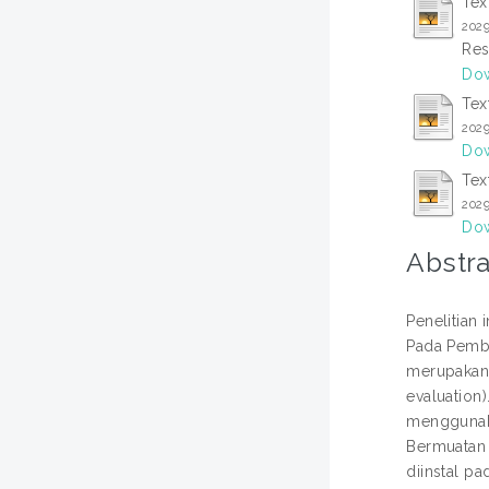
Tex
202
Res
Dow
Tex
2029
Dow
Tex
202
Dow
Abstra
Penelitian 
Pada Pembel
merupakan
evaluation)
menggunakan
Bermuatan 
diinstal pa