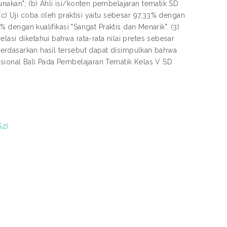
nakan"; (b) Ahli isi/konten pembelajaran tematik SD
(c) Uji coba oleh praktisi yaitu sebesar 97,33% dengan
% dengan kualifikasi "Sangat Praktis dan Menarik". (3)
asi diketahui bahwa rata-rata nilai pretes sebesar
. Berdasarkan hasil tersebut dapat disimpulkan bahwa
isional Bali Pada Pembelajaran Tematik Kelas V SD
S2)