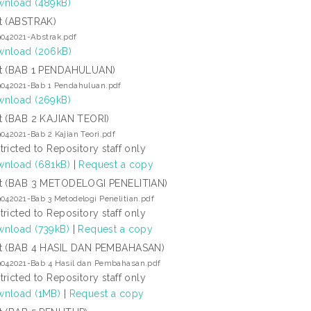
nload (489kB)
t (ABSTRAK)
042021-Abstrak.pdf
nload (206kB)
t (BAB 1 PENDAHULUAN)
9042021-Bab 1 Pendahuluan.pdf
nload (269kB)
t (BAB 2 KAJIAN TEORI)
042021-Bab 2 Kajian Teori.pdf
tricted to Repository staff only
nload (681kB)
|
Request a copy
t (BAB 3 METODELOGI PENELITIAN)
042021-Bab 3 Metodelogi Penelitian.pdf
tricted to Repository staff only
nload (739kB)
|
Request a copy
t (BAB 4 HASIL DAN PEMBAHASAN)
9042021-Bab 4 Hasil dan Pembahasan.pdf
tricted to Repository staff only
nload (1MB)
|
Request a copy