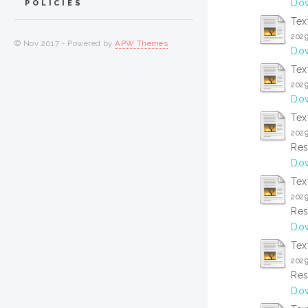
Dow
POLICIES
Tex
2029
© Nov 2017 - Powered by
APW Themes
Dow
Tex
202
Dow
Tex
2029
Res
Dow
Tex
2029
Res
Dow
Tex
202
Res
Dow