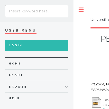
Toggle
Universit
USER MENU
P
LOGIN
HOME
ABOUT
Prayoga, P
BROWSE
PERMAINAN
HELP
Tex
2029