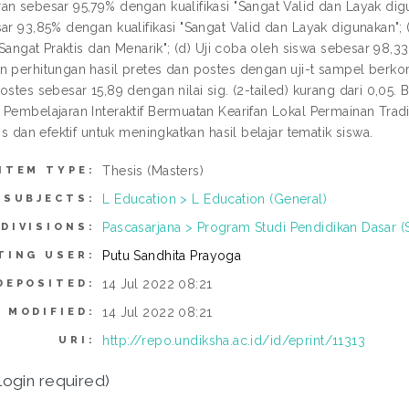
an sebesar 95,79% dengan kualifikasi "Sangat Valid dan Layak digu
ar 93,85% dengan kualifikasi "Sangat Valid dan Layak digunakan"; 
 "Sangat Praktis dan Menarik"; (d) Uji coba oleh siswa sebesar 98,33
n perhitungan hasil pretes dan postes dengan uji-t sampel berkorel
ostes sebesar 15,89 dengan nilai sig. (2-tailed) kurang dari 0,05
 Pembelajaran Interaktif Bermuatan Kearifan Lokal Permainan Trad
tis dan efektif untuk meningkatkan hasil belajar tematik siswa.
Thesis (Masters)
ITEM TYPE:
L Education > L Education (General)
SUBJECTS:
Pascasarjana > Program Studi Pendidikan Dasar (
DIVISIONS:
Putu Sandhita Prayoga
TING USER:
14 Jul 2022 08:21
DEPOSITED:
14 Jul 2022 08:21
 MODIFIED:
http://repo.undiksha.ac.id/id/eprint/11313
URI:
login required)