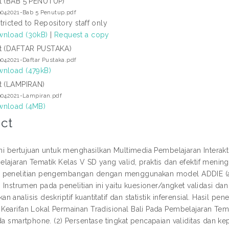
t (BAB 5 PENUTUP)
9042021-Bab 5 Penutup.pdf
tricted to Repository staff only
nload (30kB)
|
Request a copy
t (DAFTAR PUSTAKA)
042021-Daftar Pustaka.pdf
nload (479kB)
t (LAMPIRAN)
9042021-Lampiran.pdf
nload (4MB)
ct
ini bertujuan untuk menghasilkan Multimedia Pembelajaran Interakt
ajaran Tematik Kelas V SD yang valid, praktis dan efektif meningka
 penelitian pengembangan dengan menggunakan model ADDIE (an
. Instrumen pada penelitian ini yaitu kuesioner/angket validasi dan 
 analisis deskriptif kuantitatif dan statistik inferensial. Hasil pene
Kearifan Lokal Permainan Tradisional Bali Pada Pembelajaran Tem
da smartphone. (2) Persentase tingkat pencapaian validitas dan kep