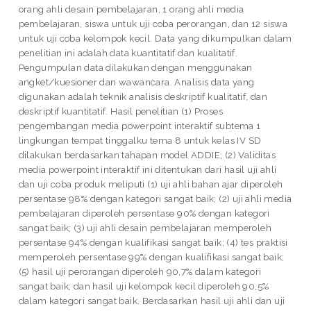
orang ahli desain pembelajaran, 1 orang ahli media
pembelajaran, siswa untuk uji coba perorangan, dan 12 siswa
untuk uji coba kelompok kecil. Data yang dikumpulkan dalam
penelitian ini adalah data kuantitatif dan kualitatif.
Pengumpulan data dilakukan dengan menggunakan
angket/kuesioner dan wawancara. Analisis data yang
digunakan adalah teknik analisis deskriptif kualitatif, dan
deskriptif kuantitatif. Hasil penelitian (1) Proses
pengembangan media powerpoint interaktif subtema 1
lingkungan tempat tinggalku tema 8 untuk kelas IV SD
dilakukan berdasarkan tahapan model ADDIE; (2) Validitas
media powerpoint interaktif ini ditentukan dari hasil uji ahli
dan uji coba produk meliputi (1) uji ahli bahan ajar diperoleh
persentase 98% dengan kategori sangat baik; (2) uji ahli media
pembelajaran diperoleh persentase 90% dengan kategori
sangat baik; (3) uji ahli desain pembelajaran memperoleh
persentase 94% dengan kualifikasi sangat baik; (4) tes praktisi
memperoleh persentase 99% dengan kualifikasi sangat baik;
(5) hasil uji perorangan diperoleh 90,7% dalam kategori
sangat baik; dan hasil uji kelompok kecil diperoleh 90,5%
dalam kategori sangat baik. Berdasarkan hasil uji ahli dan uji