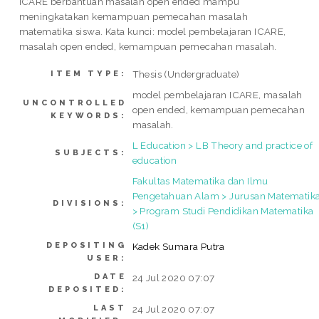
ICARE berbantuan masalah open ended mampu
meningkatakan kemampuan pemecahan masalah
matematika siswa. Kata kunci: model pembelajaran ICARE,
masalah open ended, kemampuan pemecahan masalah.
Thesis (Undergraduate)
ITEM TYPE:
model pembelajaran ICARE, masalah
UNCONTROLLED
open ended, kemampuan pemecahan
KEYWORDS:
masalah.
L Education > LB Theory and practice of
SUBJECTS:
education
Fakultas Matematika dan Ilmu
Pengetahuan Alam > Jurusan Matematik
DIVISIONS:
> Program Studi Pendidikan Matematika
(S1)
DEPOSITING
Kadek Sumara Putra
USER:
DATE
24 Jul 2020 07:07
DEPOSITED:
LAST
24 Jul 2020 07:07