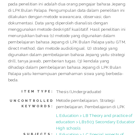
pada penelitian ini adalah dua orang pengajar bahasa Jepang
di LPK Bulan Palapa. Pengumpulan data dalam penelitian ini
dilakukan dengan metode wawancara, observasi, dan
dokumentasi. Data yang diperoleh dianalisis dengan
menggunakan metode deskriptif kualitatif. Hasil penelitian ini
menunjukkan bahwa (1) metode yang digunakan dalam
pembelajaran bahasa Jepang di LPK Bulan Palapa yaitu GTM,
direct method, dan metode audiolingual. (2) strategi yang
digunakan dalam pembelajaran bahasa Jepang yaitu strategi
drill, tanya jawab, pemberian tugas. (3) kendala yang
dihadapi dalam pembelajaran bahasa Jepang di LPK Bulan
Palapa yaitu kemampuan pemahaman siswa yang berbeda-
beda.
Thesis (Undergraduate)
ITEM TYPE:
Metode pembelajaran, Strategi
UNCONTROLLED
KEYWORDS:
pembelajaran, Pembelajaran di LPK
L Education > LB Theory and practice of
education > LB1603 Secondary Education
High schools
L Education > LC Special aspects of
SUBJECTS: