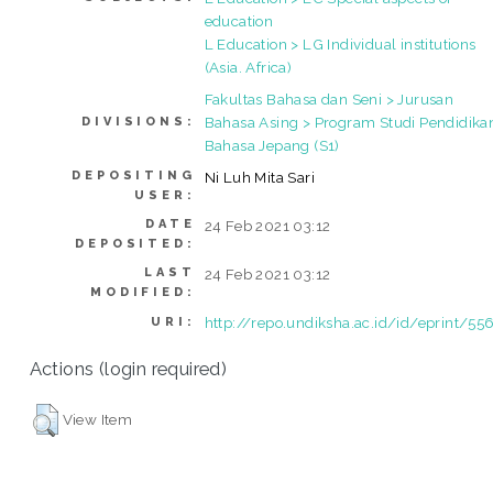
education
L Education > LG Individual institutions
(Asia. Africa)
Fakultas Bahasa dan Seni > Jurusan
Bahasa Asing > Program Studi Pendidika
DIVISIONS:
Bahasa Jepang (S1)
DEPOSITING
Ni Luh Mita Sari
USER:
DATE
24 Feb 2021 03:12
DEPOSITED:
LAST
24 Feb 2021 03:12
MODIFIED:
http://repo.undiksha.ac.id/id/eprint/55
URI:
Actions (login required)
View Item