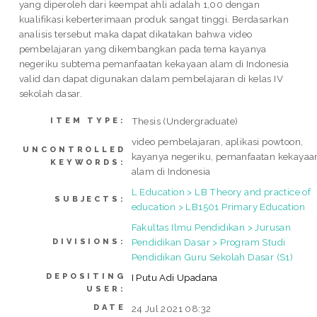
yang diperoleh dari keempat ahli adalah 1,00 dengan
kualifikasi keberterimaan produk sangat tinggi. Berdasarkan
analisis tersebut maka dapat dikatakan bahwa video
pembelajaran yang dikembangkan pada tema kayanya
negeriku subtema pemanfaatan kekayaan alam di Indonesia
valid dan dapat digunakan dalam pembelajaran di kelas IV
sekolah dasar.
Thesis (Undergraduate)
ITEM TYPE:
video pembelajaran, aplikasi powtoon,
UNCONTROLLED
kayanya negeriku, pemanfaatan kekayaa
KEYWORDS:
alam di Indonesia
L Education > LB Theory and practice of
SUBJECTS:
education > LB1501 Primary Education
Fakultas Ilmu Pendidikan > Jurusan
Pendidikan Dasar > Program Studi
DIVISIONS:
Pendidikan Guru Sekolah Dasar (S1)
DEPOSITING
I Putu Adi Upadana
USER:
DATE
24 Jul 2021 08:32