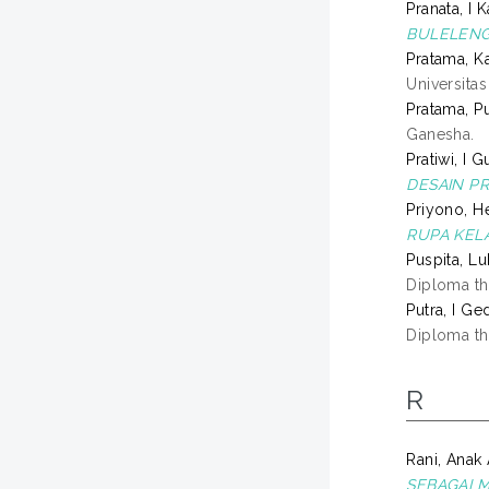
Pranata, I 
BULELENG,
Pratama, K
Universita
Pratama, P
Ganesha.
Pratiwi, I 
DESAIN PR
Priyono, H
RUPA KELA
Puspita, L
Diploma th
Putra, I G
Diploma th
R
Rani, Anak
SEBAGAI 