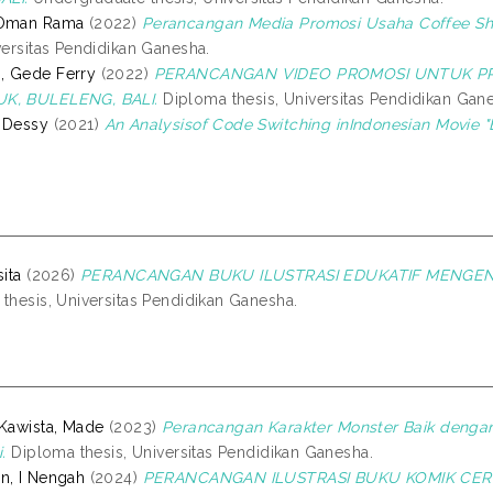
 Oman Rama
(2022)
Perancangan Media Promosi Usaha Coffee Shop
versitas Pendidikan Ganesha.
, Gede Ferry
(2022)
PERANCANGAN VIDEO PROMOSI UNTUK PRO
K, BULELENG, BALI.
Diploma thesis, Universitas Pendidikan Gan
 Dessy
(2021)
An Analysisof Code Switching inIndonesian Movie "Br
sita
(2026)
PERANCANGAN BUKU ILUSTRASI EDUKATIF MENGEN
thesis, Universitas Pendidikan Ganesha.
 Kawista, Made
(2023)
Perancangan Karakter Monster Baik dengan
.
Diploma thesis, Universitas Pendidikan Ganesha.
n, I Nengah
(2024)
PERANCANGAN ILUSTRASI BUKU KOMIK CER