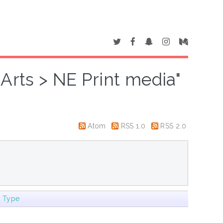
 Arts > NE Print media"
Atom
RSS 1.0
RSS 2.0
m Type