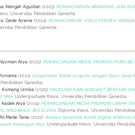
sa, Nengah Agustian
(2025)
PERANCANGAN BRANDING JASA KU
esis, Universitas Pendidikan Ganesha.
ya, Gede Aswina
(2024)
PERANCANGAN VIDEO PENDEK SEBAGAI
versitas Pendidikan Ganesha.
 Nyoman Arya
(2025)
PERANCANGAN MEDIA PROMOSI PURA BEJI
 Purnama
(2023)
Eksperimen Teknik Ecoprint dengan Daun Jarak 
s Pendidikan Ganesha.
i, Komang Urmila
(2025)
PRODUKSI KAIN SONGKET BERATAN DA
I SMA.
Undergraduate thesis, Universitas Pendidikan Ganesha.
, Kadek Arya
(2024)
PERANCANGAN MEDIA PROMOSI USAHA TANAM
G, SINGARAJA, BULELENG.
Diploma thesis, Universitas Pendidik
, Ni Made Tania
(2022)
Analisis Semiotika Komik Digital Webtoon
ekolah Menengah Atas.
Undergraduate thesis, Universitas Pendidi