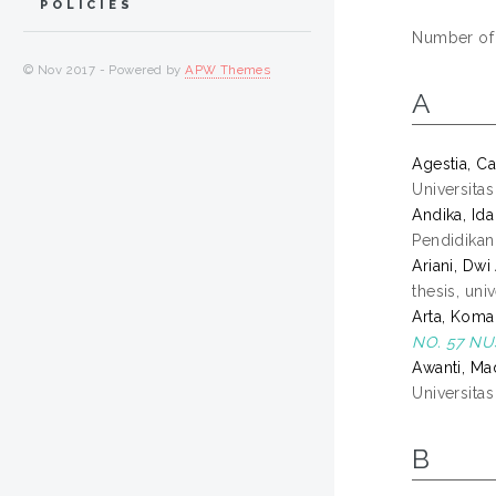
POLICIES
Number of i
© Nov 2017 - Powered by
APW Themes
A
Agestia, Ca
Universita
Andika, Id
Pendidikan
Ariani, Dwi 
thesis, uni
Arta, Koma
NO. 57 NU
Awanti, Ma
Universita
B