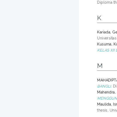
Diploma th
K
Kariada, 
Universita
Kusuma, K
KELAS XII
M
MAHADIPT
BANGLI.
Di
Mahendra, 
MENGGUNA
Maulida, I
thesis, Uni