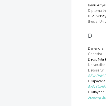
Bayu Ariya
Diploma th
Budi Wina
thesis, Uni
D
Danendra,
Ganesha.
Dewi, Nita
Universita
Dewisarlin
SEJARAH D
Dwipayana
BANYUNIN
Dwitayanti
Jenjang S