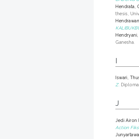
Hendrata,
thesis, Uni
Hendrawan
KALIBUKBU
Hendryani,
Ganesha.
I
Iswari, Thu
Z.
Diploma 
J
Jedi Airon
Action Fiksi
Junyartawa