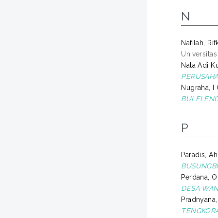
N
Nafilah, Ri
Universita
Nata Adi K
PERUSAHA
Nugraha, I
BULELENG
P
Paradis, A
BUSUNGBI
Perdana, O
DESA WANA
Pradnyana,
TENGKORA