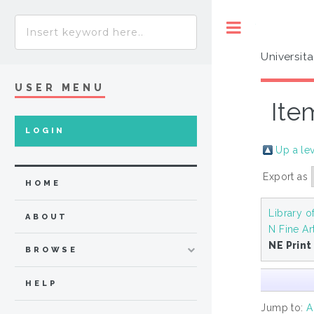
Toggle
Universit
USER MENU
Ite
LOGIN
Up a le
Export as
HOME
Library o
ABOUT
N Fine Ar
NE Print
BROWSE
HELP
Jump to:
A