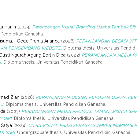
fka Hanin
(2024)
Perancangan Visual Branding Usaha Tambak Bib
s Pendidikan Ganesha.
usuma, I Gede Prema Ananda
(2026)
PERANCANGAN DESAIN INTE
AN PENGEMBANG WEBSITE.
Diploma thesis, Universitas Pendid
 Gusti Ngurah Agung Berlin Dipa
(2022)
PERANCANGAN MEDIA PR
.
Diploma thesis, Universitas Pendidikan Ganesha.
hmad Zian
(2026)
PERANCANGAN DESAIN KEMASAN USAHA KERIP
U.
Diploma thesis, Universitas Pendidikan Ganesha.
kta
(2023)
PERANCANGAN MEDIA PROMOSI TAMAN WISATA SPIRIT
GIRI.
Diploma thesis, Universitas Pendidikan Ganesha.
 Satya
(2024)
CITRA VISUAL PRASI SEBAGAI SUMBER INSPIRAS
K SAPI.
Undergraduate thesis, Universitas Pendidikan Ganesha.