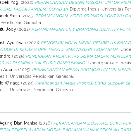
Kadek Yogi
(2022)
PERANCANGAN DESAIN MASKOT UNTUK MEMPE
 BALI PASCA PANDEMI COVID 19.
Diploma thesis, Universitas Pe
adek Santa
(2025)
PERANCANGAN VIDEO PROMOSI KONTINU CAF
s Pendidikan Ganesha.
utu Jody
(2022)
PERANCANGAN CITY BRANDING IDENTITY KOTA
Gusti Ayu Dyah
(2021)
PENGEMBANGAN MEDIA PEMBELAJARAN D
ODUK DI KELAS X DPK TEKSTIL SMK NEGERI 1 SUKASADA.
Under
endro
(2025)
PENERAPAN KREATIVITAS SISWA DALAM MENGEMB
S VIII DI SMPN 1 KALIPURO BANYUWANGI.
Undergraduate thesis,
uh Adenia
(2025)
PERANCANGAN MEDIA PROMOSI UNTUK MENIN
esis, Universitas Pendidikan Ganesha.
ede Winada
(2024)
Perancangan Media Promosi Bisnis Supplier Sa
esis, Universitas Pendidikan Ganesha.
 Agung Dian Mahisa
(2026)
PERANCANGAN ILUSTRASI BUKU KOM
MEDIA PEMBELAJARAN MORAL BAGI ANAK-ANAK SEKOLAH DASA