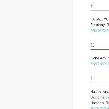
F
FAISAL, Y
Febriany, 
MEMPROMO
G
Gana Acyut
FANTASY A
H
Hakim, Ary
Diploma th
Hartono, 
BADUNG B