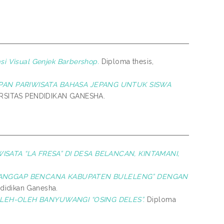
i Visual Genjek Barbershop.
Diploma thesis,
AN PARIWISATA BAHASA JEPANG UNTUK SISWA
ERSITAS PENDIDIKAN GANESHA.
ATA “LA FRESA” DI DESA BELANCAN, KINTAMANI,
“TANGGAP BENCANA KABUPATEN BULELENG” DENGAN
ndidikan Ganesha.
LEH-OLEH BANYUWANGI “OSING DELES”.
Diploma