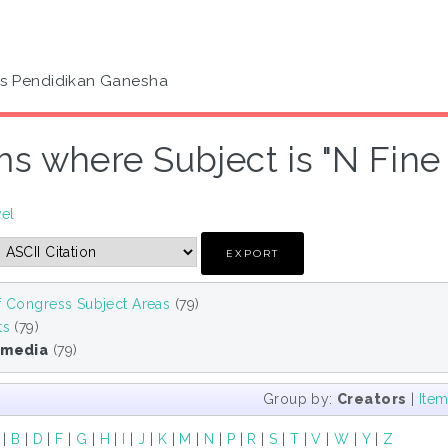
as Pendidikan Ganesha
ms where Subject is "N Fine
vel
f Congress Subject Areas
(79)
ts
(79)
 media
(79)
Group by:
Creators
|
Ite
|
B
|
D
|
F
|
G
|
H
|
I
|
J
|
K
|
M
|
N
|
P
|
R
|
S
|
T
|
V
|
W
|
Y
|
Z