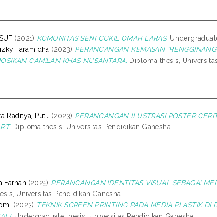
USUF
(2021)
KOMUNITAS SENI CUKIL OMAH LARAS.
Undergraduat
Rizky Faramidha
(2023)
PERANCANGAN KEMASAN “RENGGINANG 
SIKAN CAMILAN KHAS NUSANTARA.
Diploma thesis, Universita
a Raditya, Putu
(2023)
PERANCANGAN ILUSTRASI POSTER CERIT
RT.
Diploma thesis, Universitas Pendidikan Ganesha.
a Farhan
(2025)
PERANCANGAN IDENTITAS VISUAL SEBAGAI MED
esis, Universitas Pendidikan Ganesha.
Romi
(2023)
TEKNIK SCREEN PRINTING PADA MEDIA PLASTIK DI 
ALI.
Undergraduate thesis, Universitas Pendidikan Ganesha.