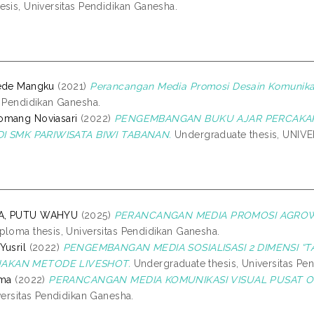
esis, Universitas Pendidikan Ganesha.
Gede Mangku
(2021)
Perancangan Media Promosi Desain Komunikas
s Pendidikan Ganesha.
omang Noviasari
(2022)
PENGEMBANGAN BUKU AJAR PERCAKAP
 DI SMK PARIWISATA BIWI TABANAN.
Undergraduate thesis, UNIV
A, PUTU WAHYU
(2025)
PERANCANGAN MEDIA PROMOSI AGROWIS
ploma thesis, Universitas Pendidikan Ganesha.
Yusril
(2022)
PENGEMBANGAN MEDIA SOSIALISASI 2 DIMENSI 
KAN METODE LIVESHOT.
Undergraduate thesis, Universitas Pe
sma
(2022)
PERANCANGAN MEDIA KOMUNIKASI VISUAL PUSAT O
versitas Pendidikan Ganesha.