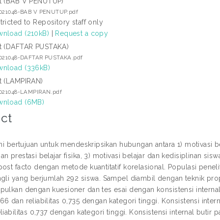
t (BAB V PENUTUP)
3021048-BAB V PENUTUP.pdf
tricted to Repository staff only
nload (210kB)
|
Request a copy
t (DAFTAR PUSTAKA)
3021048-DAFTAR PUSTAKA.pdf
nload (336kB)
t (LAMPIRAN)
3021048-LAMPIRAN.pdf
wnload (6MB)
ct
ini bertujuan untuk mendeskripsikan hubungan antara 1) motivasi bel
n prestasi belajar fisika, 3) motivasi belajar dan kedisiplinan siswa
post facto dengan metode kuantitatif korelasional. Populasi penel
ngli yang berjumlah 292 siswa. Sampel diambil dengan teknik pr
pulkan dengan kuesioner dan tes esai dengan konsistensi internal 
6 dan reliabilitas 0,735 dengan kategori tinggi. Konsistensi inter
liabilitas 0,737 dengan kategori tinggi. Konsistensi internal butir 