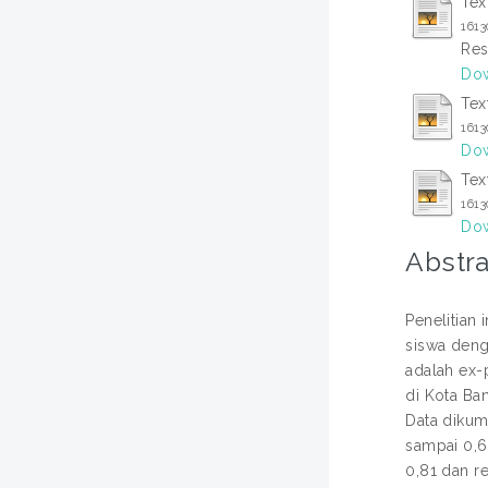
Tex
161
Res
Dow
Tex
161
Dow
Tex
161
Do
Abstra
Penelitian 
siswa denga
adalah ex-
di Kota Ba
Data dikum
sampai 0,66
0,81 dan re