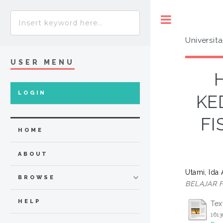
Toggle
Universit
USER MENU
LOGIN
KE
FI
HOME
ABOUT
Utami, Ida
BROWSE
BELAJAR F
HELP
Tex
161