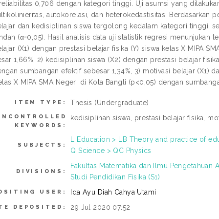
eliabilitas 0,706 dengan kategori tinggi. Uji asumsi yang dilakukan 
ltikolinieritas, autokorelasi, dan heterokedastisitas. Berdasarkan
lajar dan kedisiplinan siswa tergolong kedalam kategori tinggi, s
ndah (α=0,05). Hasil analisis data uji statistik regresi menunjukan t
elajar (X1) dengan prestasi belajar fisika (Y) siswa kelas X MIPA
esar 1,66%, 2) kedisiplinan siswa (X2) dengan prestasi belajar fisi
ngan sumbangan efektif sebesar 1,34%, 3) motivasi belajar (X1) dan
kelas X MIPA SMA Negeri di Kota Bangli (p<0,05) dengan sumbanga
Thesis (Undergraduate)
ITEM TYPE:
UNCONTROLLED
kedisiplinan siswa, prestasi belajar fisika, mo
KEYWORDS:
L Education > LB Theory and practice of e
SUBJECTS:
Q Science > QC Physics
Fakultas Matematika dan Ilmu Pengetahuan A
DIVISIONS:
Studi Pendidikan Fisika (S1)
Ida Ayu Diah Cahya Utami
OSITING USER:
29 Jul 2020 07:52
TE DEPOSITED: