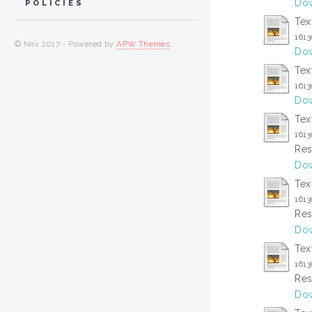
Dow
POLICIES
Tex
161
© Nov 2017 - Powered by
APW Themes
Dow
Tex
161
Dow
Tex
1613
Res
Dow
Tex
161
Res
Dow
Tex
161
Res
Dow