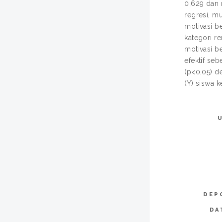
0,629 dan r
regresi, mu
motivasi be
kategori re
motivasi b
efektif seb
(p<0,05) de
(Y) siswa 
DEP
DA