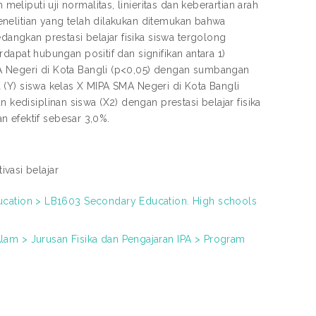
meliputi uji normalitas, linieritas dan keberartian arah
 penelitian yang telah dilakukan ditemukan bahwa
edangkan prestasi belajar fisika siswa tergolong
erdapat hubungan positif dan signifikan antara 1)
 SMA Negeri di Kota Bangli (p<0,05) dengan sumbangan
ka (Y) siswa kelas X MIPA SMA Negeri di Kota Bangli
 kedisiplinan siswa (X2) dengan prestasi belajar fisika
n efektif sebesar 3,0%.
tivasi belajar
ducation > LB1603 Secondary Education. High schools
lam > Jurusan Fisika dan Pengajaran IPA > Program