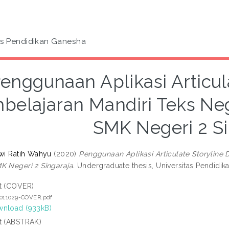
as Pendidikan Ganesha
enggunaan Aplikasi Articul
belajaran Mandiri Teks Neg
SMK Negeri 2 Si
Dwi Ratih Wahyu
(2020)
Penggunaan Aplikasi Articulate Storyline
K Negeri 2 Singaraja.
Undergraduate thesis, Universitas Pendidik
t (COVER)
2011029-COVER.pdf
nload (933kB)
t (ABSTRAK)