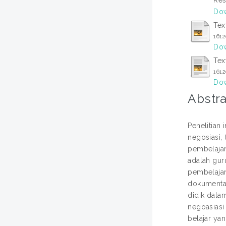
Dow
Tex
161
Dow
Tex
161
Dow
Abstra
Penelitian 
negosiasi,
pembelajara
adalah gur
pembelajar
dokumentasi
didik dala
negoasiasi
belajar ya