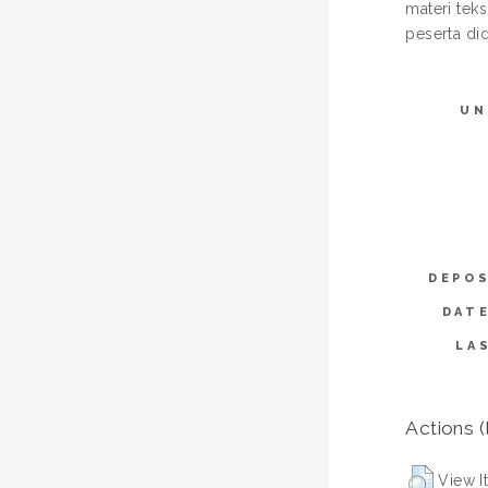
materi tek
peserta did
UN
DEPOS
DAT
LA
Actions (
View I