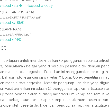
nload (211kB)
|
Request a copy
t (DAFTAR PUSTAKA)
2011029-DAFTAR PUSTAKA.pdf
nload (418kB)
t (LAMPIRAN)
2011029-LAMPIRAN.pdf
nload (1MB)
ct
ini bertujuan untuk mendeskripsikan (1) penggunaan aplikasi artic
 (2) pengalaman belajar yang diperoleh peserta didik dengan pengg
n mandiri teks negosiasi. Penelitian ini menggunakan rancangan pene
u Bahasa Indonesia dan siswa kelas X Boga. Objek penelitian ini a
an mandiri teks negosiasi. Metode pengumpulan data yang digu
. Hasil penelitian ini adalah (1) penggunaan aplikasi articulate 
m proses pembelajaran di ruang laboratorium komputer, semua ke
 dari berbagai sumber, setiap kelompok untuk mempresentasikan 
ng diperoleh peserta didik dengan penggunaan aplikasi articulat