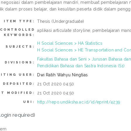
s negosiasi dalam pembelajaran mandiri, membuat pembelajaran ma
ik dalam proses belajar, dan kesulitan peserta didik dalam penggun
Thesis (Undergraduate)
ITEM TYPE:
CONTROLLED
aplikasi articulate storyline, pembelajaran mand
KEYWORDS:
H Social Sciences > HA Statistics
SUBJECTS:
H Social Sciences > HE Transportation and C
Fakultas Bahasa dan Seni > Jurusan Bahasa dan
DIVISIONS:
Pendidikan Bahasa dan Sastra Indonesia (S1)
Dwi Ratih Wahyu Ningtias
ITING USER:
21 Oct 2020 04:50
E DEPOSITED:
21 Oct 2020 04:50
ST MODIFIED:
http://repo.undiksha.ac.id/id/eprint/4239
URI:
login required)
tem