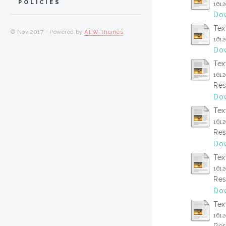
POLICIES
161
Dow
Tex
© Nov 2017 - Powered by
APW Themes
161
Dow
Tex
161
Res
Dow
Tex
161
Res
Dow
Tex
161
Res
Dow
Tex
161
Res