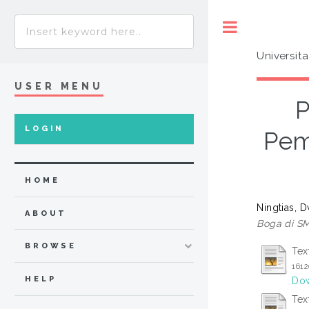
Toggle
Universit
USER MENU
P
LOGIN
Pem
HOME
Ningtias, 
ABOUT
Boga di SM
BROWSE
Tex
161
HELP
Dow
Tex