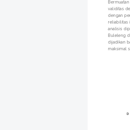
Bermuatan 
validitas d
dengan per
reliabilita
analisis d
Buleleng d
dijadikan b
maksimal s
D