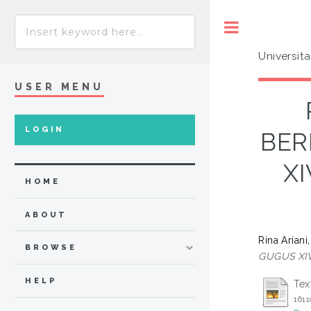
Toggle
Universit
USER MENU
LOGIN
BER
X
HOME
ABOUT
Rina Arian
BROWSE
GUGUS XI
HELP
Tex
161