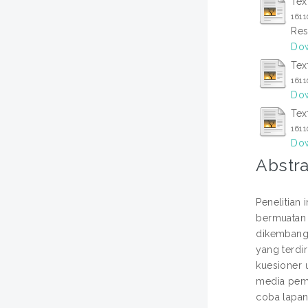
Tex
161
Res
Dow
Tex
161
Dow
Tex
161
Dow
Abstra
Penelitian 
bermuatan 
dikembangk
yang terdi
kuesioner 
media pemb
coba lapan