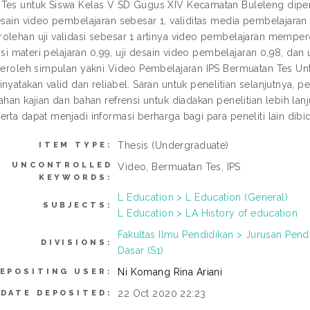
Tes untuk Siswa Kelas V SD Gugus XIV Kecamatan Buleleng diperole
esain video pembelajaran sebesar 1, validitas media pembelajaran s
olehan uji validasi sebesar 1 artinya video pembelajaran mempero
s isi materi pelajaran 0,99, uji desain video pembelajaran 0,98, d
iperoleh simpulan yakni Video Pembelajaran IPS Bermuatan Tes U
inyatakan valid dan reliabel. Saran untuk penelitian selanjutnya,
ahan kajian dan bahan refrensi untuk diadakan penelitian lebih la
erta dapat menjadi informasi berharga bagi para peneliti lain dib
Thesis (Undergraduate)
ITEM TYPE:
UNCONTROLLED
Video, Bermuatan Tes, IPS
KEYWORDS:
L Education > L Education (General)
SUBJECTS:
L Education > LA History of education
Fakultas Ilmu Pendidikan > Jurusan Pen
DIVISIONS:
Dasar (S1)
Ni Komang Rina Ariani
EPOSITING USER:
22 Oct 2020 22:23
DATE DEPOSITED: