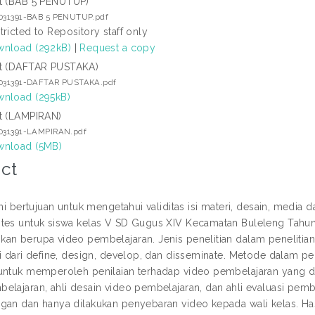
t (BAB 5 PENUTUP)
1031391-BAB 5 PENUTUP.pdf
tricted to Repository staff only
nload (292kB)
|
Request a copy
t (DAFTAR PUSTAKA)
1031391-DAFTAR PUSTAKA.pdf
nload (295kB)
t (LAMPIRAN)
1031391-LAMPIRAN.pdf
nload (5MB)
ct
ini bertujuan untuk mengetahui validitas isi materi, desain, media
tes untuk siswa kelas V SD Gugus XIV Kecamatan Buleleng Tahu
an berupa video pembelajaran. Jenis penelitian dalam peneliti
ri dari define, design, develop, dan disseminate. Metode dalam p
untuk memperoleh penilaian terhadap video pembelajaran yang dila
elajaran, ahli desain video pembelajaran, dan ahli evaluasi pemb
gan dan hanya dilakukan penyebaran video kepada wali kelas. Ha