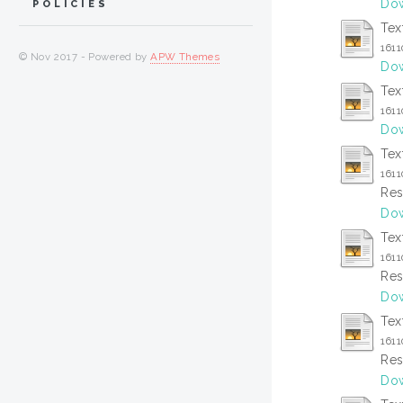
Dow
POLICIES
Tex
161
© Nov 2017 - Powered by
APW Themes
Dow
Tex
161
Dow
Tex
1611
Res
Dow
Tex
161
Res
Dow
Tex
161
Res
Dow