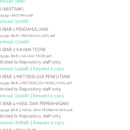
nload (1MB)
t (ABSTRAK)
1031391-ABSTRAK.pdf
nload (170kB)
t (BAB 1 PENDAHULUAN)
1031391-BAB 1 PENDAHULUAN.pdf
nload (334kB)
t (BAB 2 KAJIAN TEORI)
031391-BAB 2 KAJIAN TEORI.pdf
tricted to Repository staff only
nload (449kB)
|
Request a copy
t (BAB 3 METODELOGI PENELITIAN)
1031391-BAB 3 METODELOGI PENELITIAN.pdf
tricted to Repository staff only
nload (509kB)
|
Request a copy
t (BAB 4 HASIL DAN PEMBAHASAN)
1031391-BAB 4 HASIL DAN PEMBAHASAN.pdf
tricted to Repository staff only
nload (878kB)
|
Request a copy