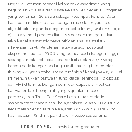
Negeri 4 Patemon sebagai kelompok eksperimen yang
berjumlah 26 siswa dan siswa kelas V SD Negeri 1 Unggahan
yang berjumlah 26 siswa sebagai kelompok kontrol. Data
hasil belajar dikumpulkan dengan metode tes yaitu tes
objektif pilihan ganda dengan empat pilihan jawaban (a, b, c,
d). Data yang diperoleh dianalisis dengan menggunakan
teknik analisis statistik deskriptif dan analisis statistik
inferensial (uji-t). Perolehan rata-rata skor post-test
eksperimen adalah 23,96 yang berada pada kategori tinggi,
sedangkan rata-rata post-test kontrol adalah 20,12 yang
berada pada kategori sedang. Hasil analisi uji-t diperoleh
thitung = 4,52dan ttabel (pada taraf signifikansi 5%) = 2,01. Hal
ini menunjukkan bahwa thitung>ttabel sehingga H0 ditolak
dan H¬1 diterima. Dengan demikian dapat disimpulkan
bahwa terdapat pengaruh yang signifikan model
pembelajaran Think Pair Share berbantuan metode
sosiodrama terhadap hasil belajar siswa kelas V SD gusus VI
Kecamatan Seririt Tahun Pelajaran 2018/2019. Kata kunci :
hasil belajar IPS, think pair share, metode sosiodrama
Thesis (Undergraduate)
ITEM TYPE: