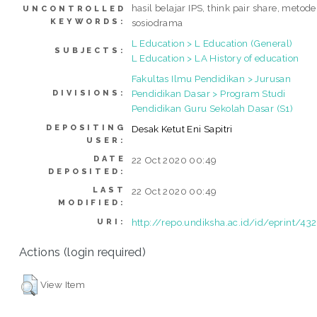
hasil belajar IPS, think pair share, metode
UNCONTROLLED
KEYWORDS:
sosiodrama
L Education > L Education (General)
SUBJECTS:
L Education > LA History of education
Fakultas Ilmu Pendidikan > Jurusan
Pendidikan Dasar > Program Studi
DIVISIONS:
Pendidikan Guru Sekolah Dasar (S1)
DEPOSITING
Desak Ketut Eni Sapitri
USER:
DATE
22 Oct 2020 00:49
DEPOSITED:
LAST
22 Oct 2020 00:49
MODIFIED:
http://repo.undiksha.ac.id/id/eprint/43
URI:
Actions (login required)
View Item