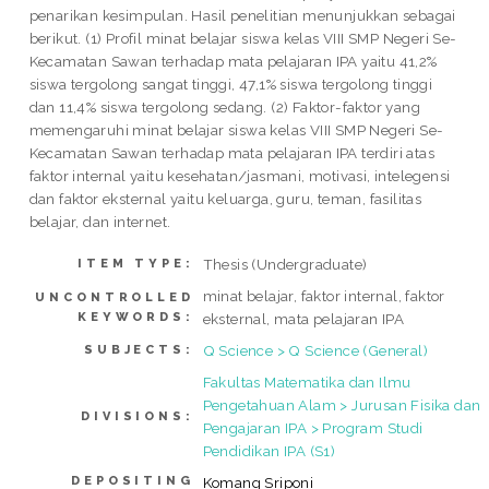
penarikan kesimpulan. Hasil penelitian menunjukkan sebagai
berikut. (1) Profil minat belajar siswa kelas VIII SMP Negeri Se-
Kecamatan Sawan terhadap mata pelajaran IPA yaitu 41,2%
siswa tergolong sangat tinggi, 47,1% siswa tergolong tinggi
dan 11,4% siswa tergolong sedang. (2) Faktor-faktor yang
memengaruhi minat belajar siswa kelas VIII SMP Negeri Se-
Kecamatan Sawan terhadap mata pelajaran IPA terdiri atas
faktor internal yaitu kesehatan/jasmani, motivasi, intelegensi
dan faktor eksternal yaitu keluarga, guru, teman, fasilitas
belajar, dan internet.
Thesis (Undergraduate)
ITEM TYPE:
minat belajar, faktor internal, faktor
UNCONTROLLED
KEYWORDS:
eksternal, mata pelajaran IPA
Q Science > Q Science (General)
SUBJECTS:
Fakultas Matematika dan Ilmu
Pengetahuan Alam > Jurusan Fisika dan
DIVISIONS:
Pengajaran IPA > Program Studi
Pendidikan IPA (S1)
DEPOSITING
Komang Sriponi