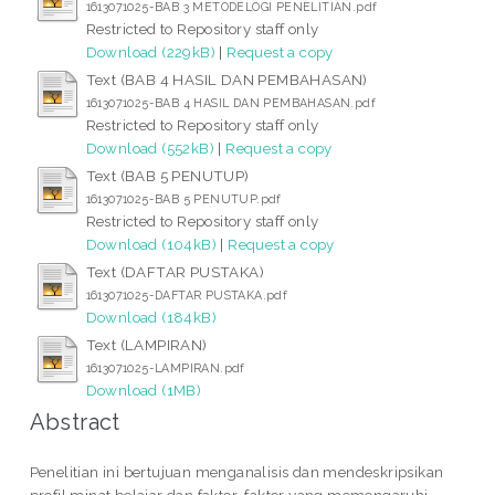
1613071025-BAB 3 METODELOGI PENELITIAN.pdf
Restricted to Repository staff only
Download (229kB)
|
Request a copy
Text (BAB 4 HASIL DAN PEMBAHASAN)
1613071025-BAB 4 HASIL DAN PEMBAHASAN.pdf
Restricted to Repository staff only
Download (552kB)
|
Request a copy
Text (BAB 5 PENUTUP)
1613071025-BAB 5 PENUTUP.pdf
Restricted to Repository staff only
Download (104kB)
|
Request a copy
Text (DAFTAR PUSTAKA)
1613071025-DAFTAR PUSTAKA.pdf
Download (184kB)
Text (LAMPIRAN)
1613071025-LAMPIRAN.pdf
Download (1MB)
Abstract
Penelitian ini bertujuan menganalisis dan mendeskripsikan
profil minat belajar dan faktor-faktor yang memengaruhi