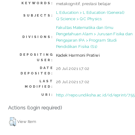
KEYWORDS:
metakognitif, prestasi belajar
L Education > L Education (General)
SUBJECTS:
Q Science > QC Physics
Fakultas Matematika dan Ilmu
Pengetahuan Alam > Jurusan Fisika dan
DIVISIONS:
Pengajaran IPA > Program Studi
Pendidikan Fisika (S1)
DEPOSITING
Kadek Harmoni Pratiwi
USER:
DATE
26 Jul 2021 17:02
DEPOSITED:
LAST
26 Jul 2021 17:02
MODIFIED:
http://repo.undiksha.ac.id/id/eprint/75
URI:
Actions (login required)
View Item