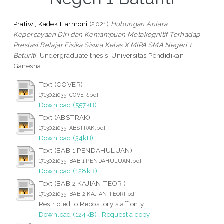
Pratiwi, Kadek Harmoni
(2021)
Hubungan Antara
Kepercayaan Diri dan Kemampuan Metakognitif Terhadap
Prestasi Belajar Fisika Siswa Kelas X MIPA SMA Negeri 1
Baturiti.
Undergraduate thesis, Universitas Pendidikan
Ganesha.
Text (COVER)
1713021035-COVER.pdf
Download (557kB)
Text (ABSTRAK)
1713021035-ABSTRAK.pdf
Download (34kB)
Text (BAB 1 PENDAHULUAN)
1713021035-BAB 1 PENDAHULUAN.pdf
Download (128kB)
Text (BAB 2 KAJIAN TEORI)
1713021035-BAB 2 KAJIAN TEORI.pdf
Restricted to Repository staff only
Download (124kB)
|
Request a copy