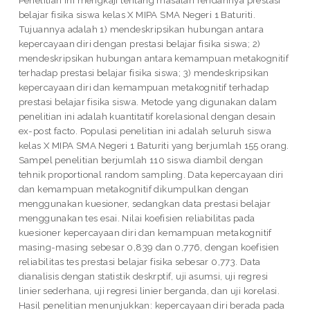
belajar fisika siswa kelas X MIPA SMA Negeri 1 Baturiti.
Tujuannya adalah 1) mendeskripsikan hubungan antara
kepercayaan diri dengan prestasi belajar fisika siswa; 2)
mendeskripsikan hubungan antara kemampuan metakognitif
terhadap prestasi belajar fisika siswa; 3) mendeskripsikan
kepercayaan diri dan kemampuan metakognitif terhadap
prestasi belajar fisika siswa. Metode yang digunakan dalam
penelitian ini adalah kuantitatif korelasional dengan desain
ex-post facto. Populasi penelitian ini adalah seluruh siswa
kelas X MIPA SMA Negeri 1 Baturiti yang berjumlah 155 orang.
Sampel penelitian berjumlah 110 siswa diambil dengan
tehnik proportional random sampling. Data kepercayaan diri
dan kemampuan metakognitif dikumpulkan dengan
menggunakan kuesioner, sedangkan data prestasi belajar
menggunakan tes esai. Nilai koefisien reliabilitas pada
kuesioner kepercayaan diri dan kemampuan metakognitif
masing-masing sebesar 0,839 dan 0,776, dengan koefisien
reliabilitas tes prestasi belajar fisika sebesar 0,773. Data
dianalisis dengan statistik deskrptif, uji asumsi, uji regresi
linier sederhana, uji regresi linier berganda, dan uji korelasi.
Hasil penelitian menunjukkan: kepercayaan diri berada pada