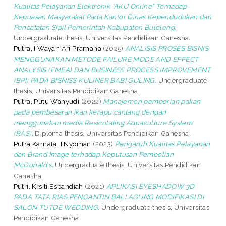
Kualitas Pelayanan Elektronik “AKU Online” Terhadap
Kepuasan Masyarakat Pada Kantor Dinas Kependudukan dan
Pencatatan Sipil Pemerintah Kabupaten Buleleng.
Undergraduate thesis, Universitas Pendidikan Ganesha.
Putra, I Wayan Ari Pramana
(2025)
ANALISIS PROSES BISNIS
MENGGUNAKAN METODE FAILURE MODE AND EFFECT
ANALYSIS (FMEA) DAN BUSINESS PROCESS IMPROVEMENT
(BPI) PADA BISNISS KULINER BABI GULING.
Undergraduate
thesis, Universitas Pendidikan Ganesha.
Putra, Putu Wahyudi
(2022)
Manajemen pemberian pakan
pada pembesaran ikan kerapu cantang dengan
menggunakan media Resiculating Aquaculture System
(RAS).
Diploma thesis, Universitas Pendidikan Ganesha.
Putra Karnata, I Nyoman
(2023)
Pengaruh Kualitas Pelayanan
dan Brand Image terhadap Keputusan Pembelian
McDonald’s.
Undergraduate thesis, Universitas Pendidikan
Ganesha.
Putri, Krsiti Espandiah
(2021)
APLIKASI EYESHADOW 3D
PADA TATA RIAS PENGANTIN BALI AGUNG MODIFIKASI DI
SALON TUTDE WEDDING.
Undergraduate thesis, Universitas
Pendidikan Ganesha.