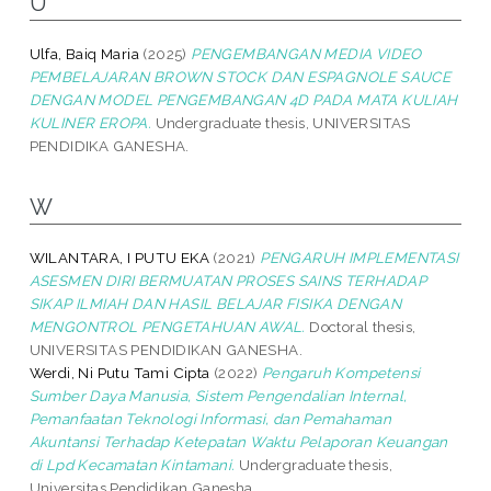
U
Ulfa, Baiq Maria
(2025)
PENGEMBANGAN MEDIA VIDEO
PEMBELAJARAN BROWN STOCK DAN ESPAGNOLE SAUCE
DENGAN MODEL PENGEMBANGAN 4D PADA MATA KULIAH
KULINER EROPA.
Undergraduate thesis, UNIVERSITAS
PENDIDIKA GANESHA.
W
WILANTARA, I PUTU EKA
(2021)
PENGARUH IMPLEMENTASI
ASESMEN DIRI BERMUATAN PROSES SAINS TERHADAP
SIKAP ILMIAH DAN HASIL BELAJAR FISIKA DENGAN
MENGONTROL PENGETAHUAN AWAL.
Doctoral thesis,
UNIVERSITAS PENDIDIKAN GANESHA.
Werdi, Ni Putu Tami Cipta
(2022)
Pengaruh Kompetensi
Sumber Daya Manusia, Sistem Pengendalian Internal,
Pemanfaatan Teknologi Informasi, dan Pemahaman
Akuntansi Terhadap Ketepatan Waktu Pelaporan Keuangan
di Lpd Kecamatan Kintamani.
Undergraduate thesis,
Universitas Pendidikan Ganesha.