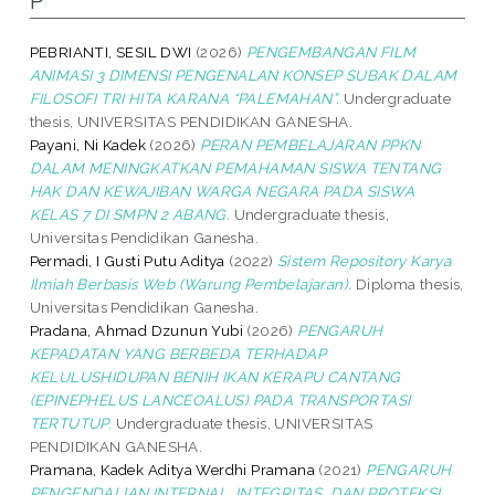
P
PEBRIANTI, SESIL DWI
(2026)
PENGEMBANGAN FILM
ANIMASI 3 DIMENSI PENGENALAN KONSEP SUBAK DALAM
FILOSOFI TRI HITA KARANA “PALEMAHAN”.
Undergraduate
thesis, UNIVERSITAS PENDIDIKAN GANESHA.
Payani, Ni Kadek
(2026)
PERAN PEMBELAJARAN PPKN
DALAM MENINGKATKAN PEMAHAMAN SISWA TENTANG
HAK DAN KEWAJIBAN WARGA NEGARA PADA SISWA
KELAS 7 DI SMPN 2 ABANG.
Undergraduate thesis,
Universitas Pendidikan Ganesha.
Permadi, I Gusti Putu Aditya
(2022)
Sistem Repository Karya
Ilmiah Berbasis Web (Warung Pembelajaran).
Diploma thesis,
Universitas Pendidikan Ganesha.
Pradana, Ahmad Dzunun Yubi
(2026)
PENGARUH
KEPADATAN YANG BERBEDA TERHADAP
KELULUSHIDUPAN BENIH IKAN KERAPU CANTANG
(EPINEPHELUS LANCEOALUS) PADA TRANSPORTASI
TERTUTUP.
Undergraduate thesis, UNIVERSITAS
PENDIDIKAN GANESHA.
Pramana, Kadek Aditya Werdhi Pramana
(2021)
PENGARUH
PENGENDALIAN INTERNAL, INTEGRITAS, DAN PROTEKSI