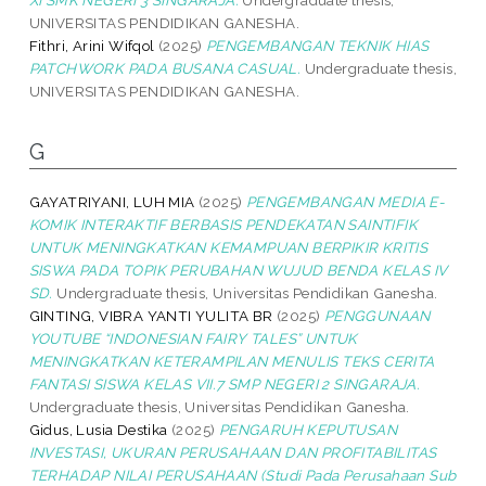
UNIVERSITAS PENDIDIKAN GANESHA.
Fithri, Arini Wifqol
(2025)
PENGEMBANGAN TEKNIK HIAS
PATCHWORK PADA BUSANA CASUAL.
Undergraduate thesis,
UNIVERSITAS PENDIDIKAN GANESHA.
G
GAYATRIYANI, LUH MIA
(2025)
PENGEMBANGAN MEDIA E-
KOMIK INTERAKTIF BERBASIS PENDEKATAN SAINTIFIK
UNTUK MENINGKATKAN KEMAMPUAN BERPIKIR KRITIS
SISWA PADA TOPIK PERUBAHAN WUJUD BENDA KELAS IV
SD.
Undergraduate thesis, Universitas Pendidikan Ganesha.
GINTING, VIBRA YANTI YULITA BR
(2025)
PENGGUNAAN
YOUTUBE “INDONESIAN FAIRY TALES” UNTUK
MENINGKATKAN KETERAMPILAN MENULIS TEKS CERITA
FANTASI SISWA KELAS VII.7 SMP NEGERI 2 SINGARAJA.
Undergraduate thesis, Universitas Pendidikan Ganesha.
Gidus, Lusia Destika
(2025)
PENGARUH KEPUTUSAN
INVESTASI, UKURAN PERUSAHAAN DAN PROFITABILITAS
TERHADAP NILAI PERUSAHAAN (Studi Pada Perusahaan Sub