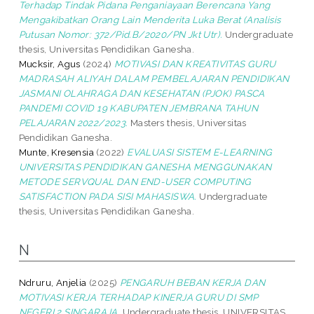
Terhadap Tindak Pidana Penganiayaan Berencana Yang
Mengakibatkan Orang Lain Menderita Luka Berat (Analisis
Putusan Nomor: 372/Pid.B/2020/PN Jkt Utr).
Undergraduate
thesis, Universitas Pendidikan Ganesha.
Mucksir, Agus
(2024)
MOTIVASI DAN KREATIVITAS GURU
MADRASAH ALIYAH DALAM PEMBELAJARAN PENDIDIKAN
JASMANI OLAHRAGA DAN KESEHATAN (PJOK) PASCA
PANDEMI COVID 19 KABUPATEN JEMBRANA TAHUN
PELAJARAN 2022/2023.
Masters thesis, Universitas
Pendidikan Ganesha.
Munte, Kresensia
(2022)
EVALUASI SISTEM E-LEARNING
UNIVERSITAS PENDIDIKAN GANESHA MENGGUNAKAN
METODE SERVQUAL DAN END-USER COMPUTING
SATISFACTION PADA SISI MAHASISWA.
Undergraduate
thesis, Universitas Pendidikan Ganesha.
N
Ndruru, Anjelia
(2025)
PENGARUH BEBAN KERJA DAN
MOTIVASI KERJA TERHADAP KINERJA GURU DI SMP
NEGERI 2 SINGARAJA.
Undergraduate thesis, UNIVERSITAS