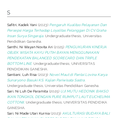
S
Safitri, Kadek Yani
(2023)
Pengaruh Kualitas Pelayanan Dan
Persepsi Harga Terhadap Loyalitas Pelanggan Di CV.Graha
Insan Surya Singaraja.
Undergraduate thesis, Universitas
Pendidikan Ganesha.
Santhi, Ni Wayan Novita Ari
(2025)
PENGUKURAN KINERJA
OBJEK WISATA KAYU PUTIH BAYAN MENGGUNAKAN
PENDEKATAN BALANCED SCORECARD DAN TRIPLE
BOTTOM LINE.
Undergraduate thesis, UNIVERSITAS
PENDIDIKAN GANESHA.
Santiani, Luh Risa
(2023)
Novel Maut di Pantai Lovina Karya
Sunaryono Basuki KS: Kajian Pariwisata Sastra.
Undergraduate thesis, Universitas Pendidikan Ganesha.
Sari, Ni Luh De Paramita
(2025)
UJI MUTU HEDONIK BAKSO
IKAN TONGKOL DENGAN PURE RUMPUT LAUT EUCHEUMA
COTTONII.
Undergraduate thesis, UNIVERSITAS PENDIDIKA
GANESHA.
Sari, Ni Made Utari Kurnia
(2023)
AKULTURASI BUDAYA BALI