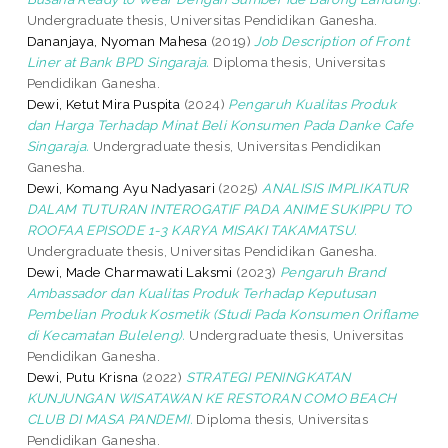
Undergraduate thesis, Universitas Pendidikan Ganesha.
Dananjaya, Nyoman Mahesa
(2019)
Job Description of Front
Liner at Bank BPD Singaraja.
Diploma thesis, Universitas
Pendidikan Ganesha.
Dewi, Ketut Mira Puspita
(2024)
Pengaruh Kualitas Produk
dan Harga Terhadap Minat Beli Konsumen Pada Danke Cafe
Singaraja.
Undergraduate thesis, Universitas Pendidikan
Ganesha.
Dewi, Komang Ayu Nadyasari
(2025)
ANALISIS IMPLIKATUR
DALAM TUTURAN INTEROGATIF PADA ANIME SUKIPPU TO
ROOFAA EPISODE 1-3 KARYA MISAKI TAKAMATSU.
Undergraduate thesis, Universitas Pendidikan Ganesha.
Dewi, Made Charmawati Laksmi
(2023)
Pengaruh Brand
Ambassador dan Kualitas Produk Terhadap Keputusan
Pembelian Produk Kosmetik (Studi Pada Konsumen Oriflame
di Kecamatan Buleleng).
Undergraduate thesis, Universitas
Pendidikan Ganesha.
Dewi, Putu Krisna
(2022)
STRATEGI PENINGKATAN
KUNJUNGAN WISATAWAN KE RESTORAN COMO BEACH
CLUB DI MASA PANDEMI.
Diploma thesis, Universitas
Pendidikan Ganesha.