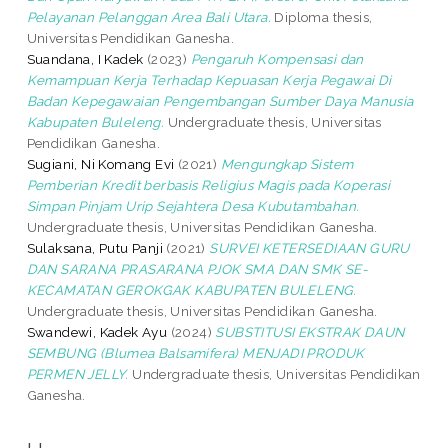
Pelayanan Pelanggan Area Bali Utara.
Diploma thesis,
Universitas Pendidikan Ganesha.
Suandana, I Kadek
(2023)
Pengaruh Kompensasi dan
Kemampuan Kerja Terhadap Kepuasan Kerja Pegawai Di
Badan Kepegawaian Pengembangan Sumber Daya Manusia
Kabupaten Buleleng.
Undergraduate thesis, Universitas
Pendidikan Ganesha.
Sugiani, Ni Komang Evi
(2021)
Mengungkap Sistem
Pemberian Kredit berbasis Religius Magis pada Koperasi
Simpan Pinjam Urip Sejahtera Desa Kubutambahan.
Undergraduate thesis, Universitas Pendidikan Ganesha.
Sulaksana, Putu Panji
(2021)
SURVEI KETERSEDIAAN GURU
DAN SARANA PRASARANA PJOK SMA DAN SMK SE-
KECAMATAN GEROKGAK KABUPATEN BULELENG.
Undergraduate thesis, Universitas Pendidikan Ganesha.
Swandewi, Kadek Ayu
(2024)
SUBSTITUSI EKSTRAK DAUN
SEMBUNG (Blumea Balsamifera) MENJADI PRODUK
PERMEN JELLY.
Undergraduate thesis, Universitas Pendidikan
Ganesha.