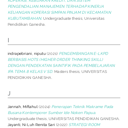
KOPERASI, KEBIJAKAN KREDIT, DAN SISTEM
PENGENDALIAN MANAJEMEN TERHADAP KINERJA
KEUANGAN KOPERASI SIMPAN PINJAM DI KECAMATAN
KUBUTAMBAHAN.
Undergraduate thesis, Universitas
Pendidikan Ganesha.
I
indrapebriani, niputu
(2021)
PENGEMBANGAN E-LKPD
BERBASIS HOTS (HIGHER ORDER THINKING SKILL)
DENGAN PENDEKATAN SAINTIFIK PADA PEMBELAJARAN
IPA TEMA 8 KELAS V SD.
Masters thesis, UNIVERSITAS
PENDIDIKAN GANESHA.
J
Jannah, Miftahul
(2024)
Penerapan Teknik Makrame Pada
Busana Kontemporer Sumber Ide Noken Papua.
Undergraduate thesis, UNIVERSITAS PENDIDIKAN GANESHA.
Jayanti, Ni Luh Renita Sari
(2022)
STRATEGI ROOM