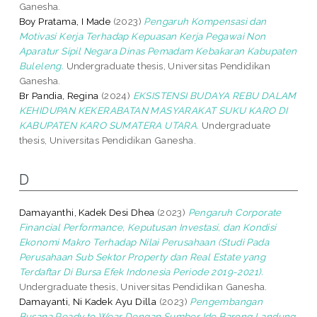
Ganesha.
Boy Pratama, I Made
(2023)
Pengaruh Kompensasi dan
Motivasi Kerja Terhadap Kepuasan Kerja Pegawai Non
Aparatur Sipil Negara Dinas Pemadam Kebakaran Kabupaten
Buleleng.
Undergraduate thesis, Universitas Pendidikan
Ganesha.
Br Pandia, Regina
(2024)
EKSISTENSI BUDAYA REBU DALAM
KEHIDUPAN KEKERABATAN MASYARAKAT SUKU KARO DI
KABUPATEN KARO SUMATERA UTARA.
Undergraduate
thesis, Universitas Pendidikan Ganesha.
D
Damayanthi, Kadek Desi Dhea
(2023)
Pengaruh Corporate
Financial Performance, Keputusan Investasi, dan Kondisi
Ekonomi Makro Terhadap Nilai Perusahaan (Studi Pada
Perusahaan Sub Sektor Property dan Real Estate yang
Terdaftar Di Bursa Efek Indonesia Periode 2019-2021).
Undergraduate thesis, Universitas Pendidikan Ganesha.
Damayanti, Ni Kadek Ayu Dilla
(2023)
Pengembangan
Busana Ready to Wear Dengan Sumber Ide Barong Landung.