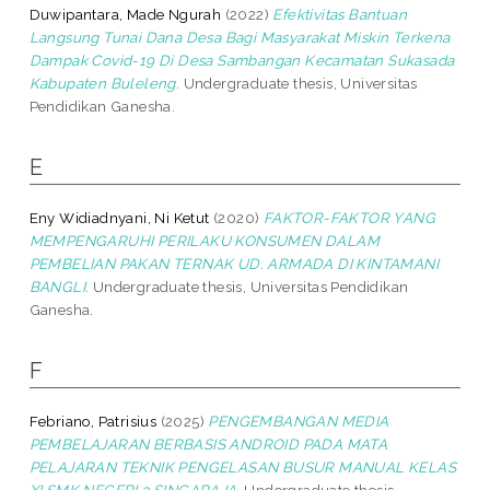
Duwipantara, Made Ngurah
(2022)
Efektivitas Bantuan
Langsung Tunai Dana Desa Bagi Masyarakat Miskin Terkena
Dampak Covid-19 Di Desa Sambangan Kecamatan Sukasada
Kabupaten Buleleng.
Undergraduate thesis, Universitas
Pendidikan Ganesha.
E
Eny Widiadnyani, Ni Ketut
(2020)
FAKTOR-FAKTOR YANG
MEMPENGARUHI PERILAKU KONSUMEN DALAM
PEMBELIAN PAKAN TERNAK UD. ARMADA DI KINTAMANI
BANGLI.
Undergraduate thesis, Universitas Pendidikan
Ganesha.
F
Febriano, Patrisius
(2025)
PENGEMBANGAN MEDIA
PEMBELAJARAN BERBASIS ANDROID PADA MATA
PELAJARAN TEKNIK PENGELASAN BUSUR MANUAL KELAS
XI SMK NEGERI 3 SINGARAJA.
Undergraduate thesis,