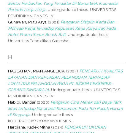
Sektor Perbankan Yang Terdaftar Di Bursa Efek Indonesia
Periode 2019-2023).
Undergraduate thesis, UNIVERSITAS
PENDIDIKAN GANESHA.
Gunawan, Putu Arya
(2021)
Pengaruh Disiplin Kerja Dan
Motivasi Kerja Terhadap Kepuasan Kerja Karyawan Pada
Hotel Prama Sanur Beach Bali.
Undergraduate thesis,
Universitas Pendidikan Ganesha.
H
HABEAHAN, MIAN ANGELICA
(2024)
PENGARUH KUALITAS
LAYANAN DAN KEPUASAN PELANGGAN TERHADAP
LOYALITAS PELANGGAN PADA PT. SICEPAT EKSPRES
CABANG SINGARAJA.
Undergraduate thesis, UNIVERSITAS
PENDIDIKAN GANESHA.
Habibi, Bahtiar
(2020)
Pengaruh CItra Merek dan Daya Tarik
Iklan terhadap Minat beli Konsumen Pada Teh Pucuk Harum
di Singaraja.
Undergraduate thesis,
KODEPRODI61201#MANAJEMEN.
Hardiana, Kadek Mitha
(2024)
PENGARUH UKURAN