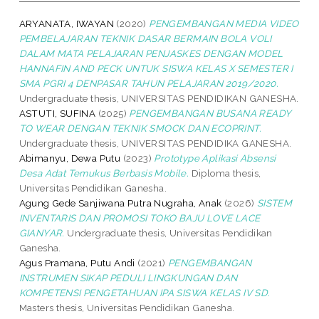
ARYANATA, IWAYAN
(2020)
PENGEMBANGAN MEDIA VIDEO
PEMBELAJARAN TEKNIK DASAR BERMAIN BOLA VOLI
DALAM MATA PELAJARAN PENJASKES DENGAN MODEL
HANNAFIN AND PECK UNTUK SISWA KELAS X SEMESTER I
SMA PGRI 4 DENPASAR TAHUN PELAJARAN 2019/2020.
Undergraduate thesis, UNIVERSITAS PENDIDIKAN GANESHA.
ASTUTI, SUFINA
(2025)
PENGEMBANGAN BUSANA READY
TO WEAR DENGAN TEKNIK SMOCK DAN ECOPRINT.
Undergraduate thesis, UNIVERSITAS PENDIDIKA GANESHA.
Abimanyu, Dewa Putu
(2023)
Prototype Aplikasi Absensi
Desa Adat Temukus Berbasis Mobile.
Diploma thesis,
Universitas Pendidikan Ganesha.
Agung Gede Sanjiwana Putra Nugraha, Anak
(2026)
SISTEM
INVENTARIS DAN PROMOSI TOKO BAJU LOVE LACE
GIANYAR.
Undergraduate thesis, Universitas Pendidikan
Ganesha.
Agus Pramana, Putu Andi
(2021)
PENGEMBANGAN
INSTRUMEN SIKAP PEDULI LINGKUNGAN DAN
KOMPETENSI PENGETAHUAN IPA SISWA KELAS IV SD.
Masters thesis, Universitas Pendidikan Ganesha.