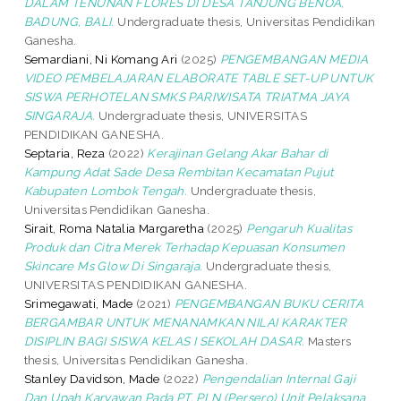
DALAM TENUNAN FLORES DI DESA TANJUNG BENOA,
BADUNG, BALI.
Undergraduate thesis, Universitas Pendidikan
Ganesha.
Semardiani, Ni Komang Ari
(2025)
PENGEMBANGAN MEDIA
VIDEO PEMBELAJARAN ELABORATE TABLE SET-UP UNTUK
SISWA PERHOTELAN SMKS PARIWISATA TRIATMA JAYA
SINGARAJA.
Undergraduate thesis, UNIVERSITAS
PENDIDIKAN GANESHA.
Septaria, Reza
(2022)
Kerajinan Gelang Akar Bahar di
Kampung Adat Sade Desa Rembitan Kecamatan Pujut
Kabupaten Lombok Tengah.
Undergraduate thesis,
Universitas Pendidikan Ganesha.
Sirait, Roma Natalia Margaretha
(2025)
Pengaruh Kualitas
Produk dan Citra Merek Terhadap Kepuasan Konsumen
Skincare Ms Glow Di Singaraja.
Undergraduate thesis,
UNIVERSITAS PENDIDIKAN GANESHA.
Srimegawati, Made
(2021)
PENGEMBANGAN BUKU CERITA
BERGAMBAR UNTUK MENANAMKAN NILAI KARAKTER
DISIPLIN BAGI SISWA KELAS I SEKOLAH DASAR.
Masters
thesis, Universitas Pendidikan Ganesha.
Stanley Davidson, Made
(2022)
Pengendalian Internal Gaji
Dan Upah Karyawan Pada PT. PLN (Persero) Unit Pelaksana