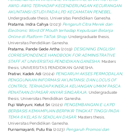
AWIG-AWIG TERHADAP KECENDERUNGAN KECURANGAN
AKUNTANSI (STUDI PADA LPD KECAMATAN PENEBEL.
Undergraduate thesis, Universitas Pendidikan Ganesha.
Pratama, Indra Cahya
(2023)
Pengaruh Citra Merek dan
Electronic Word Of Mouth terhadap Keputusan Belanja
Online di Platform TikTok Shop.
Undergraduate thesis,
Universitas Pendidikan Ganesha.
Pratama, Pande Gede Artha
(2019)
DESIGNING ENGLISH
CORRESPONDENCE HANDBOOK FOR ADMINISTRATIVE
STAFF AT UNIVERSITAS PENDIDIKAN GANESHA.
Masters
thesis, UNIVERSITAS PENDIDIKAN GANESHA.
Pratiwi, Kadek Adi
(2024)
PENGARUH AKSES PERMODALAN,
PENGGUNAAN INFORMASI AKUNTANSI, DAN LOCUS OF
CONTROL TERHADAP KINERJA KEUANGAN UMKM PASCA
PENATAAN DI PASAR ANYAR SINGARAJA.
Undergraduate
thesis, Universitas Pendidikan Ganesha.
Puji Wahyuni, Ketut Sri
(2021)
PENGEMBANGAN E-LKPD
BERBASIS KEMAMPUAN BERPIKIR TINGKAT TINGGI PADA
TEMA 6 KELAS IV SEKOLAH DASAR.
Masters thesis,
Universitas Pendidikan Ganesha.
Purnamayanti, Putu Ria
(2023)
Pengaruh Promosi dan