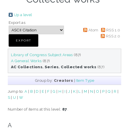
Up a level
Export as
Atom
RSS 1.0
RSS 2.0
Library of Congress Subject Areas
(87)
A General Works
(87)
AC Collections. Series. Collected works
(87)
Group by:
Creators
|
Item Type
Jump to:
A
|
B
|
D
|
E
|
F
|
G
|
H
|
I
|
J
|
K
|
L
|
M
|
N
|
O
|
P
|
Q
|
R
|
S
|
U
|
W
Number of items at this level:
87
.
A