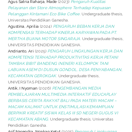
Agus Satria Raharja, Made
(2023)
Pengaruh Kualitas
Pelayanan dan Store Atmosphere Terhadap Kepuasan
Pelanggan Kintamani Eco Bike Coffee.
Undergraduate thesis,
Universitas Pendidikan Ganesha.
Agustina, Aprilia
(2024)
PENGARUH BEBAN KERJA DAN
KOMPENSASI TERHADAP KINERJA KARYAWAN PADA PT.
MERTHA BUANA MOTOR SINGARAJA.
Undergraduate thesis,
UNIVERSITAS PENDIDIKAN GANESHA.
Andrianto, Ari
(2025)
PENGARUH LINGKUNGAN KERJA DAN
KOMPETENSI TERHADAP PRODUKTIVITAS KERJA PETANI
TAMBAK BIBIT BANDENG (NENER) KELOMPOK TANI
LABUAN ASEM DI DUSUN GONDOL, DESA PENYABANGAN,
KECAMATAN GEROKGAK.
Undergraduate thesis,
UNIVERSITAS PENDIDIKAN GANESHA.
Antik, I Nyoman
(2026)
PENGEMBANGAN MEDIA
PEMBELAJARAN MULTIMEDIA INTERAKTIF EDUCAPLAY
BERBASIS CERITA RAKYAT BALI PADA MATERI MACAM –
MACAM KALIMAT UNTUK ENSTIMULASI KEMAMPUAN
BERPIKIR KREATIF SISWA KELAS III SD NEGERI GUGUS VI
KECAMATAN ABANG.
Undergraduate thesis, Universitas
Pendidikan Ganesha.
Arif Narendra, Ngakan Ketut
(2025)
Pengaruh Lingkungan