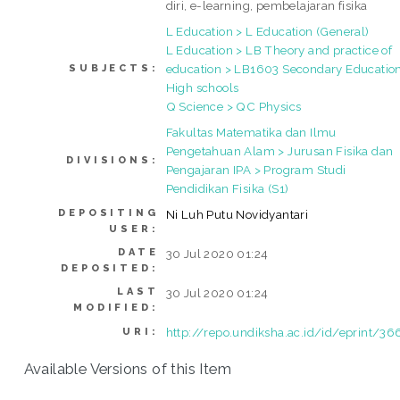
diri, e-learning, pembelajaran fisika
L Education > L Education (General)
L Education > LB Theory and practice of
education > LB1603 Secondary Education
SUBJECTS:
High schools
Q Science > QC Physics
Fakultas Matematika dan Ilmu
Pengetahuan Alam > Jurusan Fisika dan
DIVISIONS:
Pengajaran IPA > Program Studi
Pendidikan Fisika (S1)
DEPOSITING
Ni Luh Putu Novidyantari
USER:
DATE
30 Jul 2020 01:24
DEPOSITED:
LAST
30 Jul 2020 01:24
MODIFIED:
http://repo.undiksha.ac.id/id/eprint/36
URI:
Available Versions of this Item