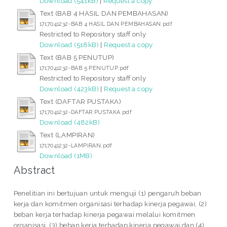
Download (541kB)
|
Request a copy
Text (BAB 4 HASIL DAN PEMBAHASAN)
1717041232-BAB 4 HASIL DAN PEMBAHASAN.pdf
Restricted to Repository staff only
Download (518kB)
|
Request a copy
Text (BAB 5 PENUTUP)
1717041232-BAB 5 PENUTUP.pdf
Restricted to Repository staff only
Download (423kB)
|
Request a copy
Text (DAFTAR PUSTAKA)
1717041232-DAFTAR PUSTAKA.pdf
Download (482kB)
Text (LAMPIRAN)
1717041232-LAMPIRAN.pdf
Download (1MB)
Abstract
Penelitian ini bertujuan untuk menguji (1) pengaruh beban
kerja dan komitmen organisasi terhadap kinerja pegawai, (2)
beban kerja terhadap kinerja pegawai melalui komitmen
organisasi, (3) beban kerja terhadap kinerja pegawai dan (4)