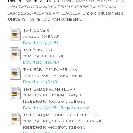
Dewanti, Kadek Delia
(2021)
PENGARUH BEBAN KERJA DAN
KOMITMEN ORGANISASI TERHADAP KINERJA PEGAWAI
BUMDES SE-KECAMATAN TEJAKULA.
Undergraduate thesis,
UNIVERSITAS PENDIDIKAN GANESHA.
Text (COVER)
1717041232-COVER.pdf
Download (952kB)
Text (ABSTRAK)
1717041232-ABSTRAK.pdf
Download (468kB)
Text (BAB 1 PENDAHULUAN)
1717041232-BAB 1 PENDAHULUAN.pdf
Download (467kB)
Text (BAB 2 KAJIAN TEORI)
1717041232-BAB 2 KAJIAN TEORI.pdf
Restricted to Repository staff only
Download (527kB)
|
Request a copy
Text (BAB 3 METODELOGI PENELITIAN)
1717041232-BAB 3 METODELOGI PENELITIAN.pdf
Restricted to Repository staff only