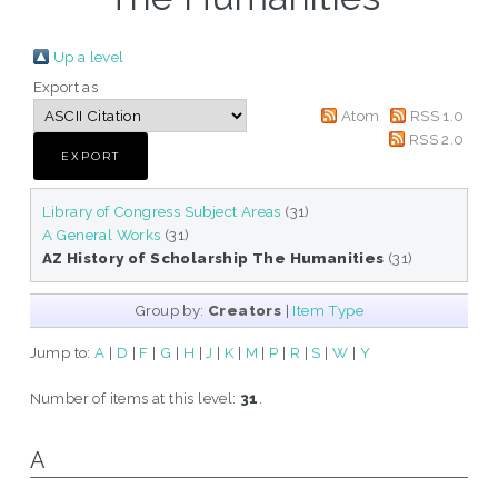
Up a level
Export as
Atom
RSS 1.0
RSS 2.0
Library of Congress Subject Areas
(31)
A General Works
(31)
AZ History of Scholarship The Humanities
(31)
Group by:
Creators
|
Item Type
Jump to:
A
|
D
|
F
|
G
|
H
|
J
|
K
|
M
|
P
|
R
|
S
|
W
|
Y
Number of items at this level:
31
.
A