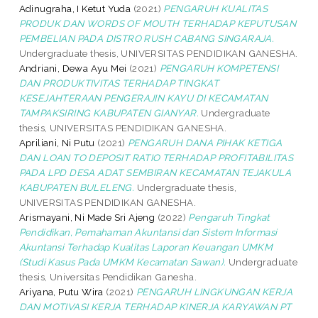
Adinugraha, I Ketut Yuda
(2021)
PENGARUH KUALITAS
PRODUK DAN WORDS OF MOUTH TERHADAP KEPUTUSAN
PEMBELIAN PADA DISTRO RUSH CABANG SINGARAJA.
Undergraduate thesis, UNIVERSITAS PENDIDIKAN GANESHA.
Andriani, Dewa Ayu Mei
(2021)
PENGARUH KOMPETENSI
DAN PRODUKTIVITAS TERHADAP TINGKAT
KESEJAHTERAAN PENGERAJIN KAYU DI KECAMATAN
TAMPAKSIRING KABUPATEN GIANYAR.
Undergraduate
thesis, UNIVERSITAS PENDIDIKAN GANESHA.
Apriliani, Ni Putu
(2021)
PENGARUH DANA PIHAK KETIGA
DAN LOAN TO DEPOSIT RATIO TERHADAP PROFITABILITAS
PADA LPD DESA ADAT SEMBIRAN KECAMATAN TEJAKULA
KABUPATEN BULELENG.
Undergraduate thesis,
UNIVERSITAS PENDIDIKAN GANESHA.
Arismayani, Ni Made Sri Ajeng
(2022)
Pengaruh Tingkat
Pendidikan, Pemahaman Akuntansi dan Sistem Informasi
Akuntansi Terhadap Kualitas Laporan Keuangan UMKM
(Studi Kasus Pada UMKM Kecamatan Sawan).
Undergraduate
thesis, Universitas Pendidikan Ganesha.
Ariyana, Putu Wira
(2021)
PENGARUH LINGKUNGAN KERJA
DAN MOTIVASI KERJA TERHADAP KINERJA KARYAWAN PT