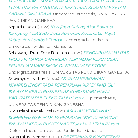
PERUSAHAAN DAN KEPUASAN PELANGGAN TERHADAP
LOYALITAS PELANGGAN DI RESTORAN KOBER MIE SETAN
CABANG SINGARAJA.
Undergraduate thesis, UNIVERSITAS
PENDIDIKAN GANESHA.
Septaria, Reza
(2022)
Kerajinan Gelang Akar Bahar di
Kampung Adat Sade Desa Rembitan Kecamatan Pujut
Kabupaten Lombok Tengah.
Undergraduate thesis,
Universitas Pendidikan Ganesha.
Setiawan, I Putu Sena Branatha
(2021)
PENGARUH KUALITAS
PRODUK, HARGA DAN IKLAN TERHADAP KEPUTUSAN
PEMBELIAN VAPE SMOK DI WISMA VAPE STORE.
Undergraduate thesis, UNIVERSITAS PENDIDIKAN GANESHA.
Sriwahyuni, Ni Luh
(2024)
ASUHAN KEBIDANAN
KOMPREHENSIF PADA PEREMPUAN “AR” DI PMB “SL”
WILAYAH KERJA PUSKESMAS KUBUTAMBAHAN II
KABUPATEN BULELENG TAHUN 2024.
Diploma thesis,
UNIVERSITAS PENDIDIKAN GANESHA.
Suciardani, Kadek Dwi
(2021)
ASUHAN KEBIDANAN
KOMPREHENSIF PADA PEREMPUAN “WK” DI PMB “NS”
WILAYAH KERJA PUSKESMAS TEJAKULA I TAHUN 2021.
Diploma thesis, Universitas Pendidikan Ganesha.
Sudarmi, Ni Nengah
(2020)
DETERMINASI KOMPETENSI