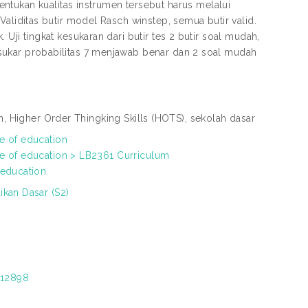
ntukan kualitas instrumen tersebut harus melalui
i Validitas butir model Rasch winstep, semua butir valid.
k. Uji tingkat kesukaran dari butir tes 2 butir soal mudah,
al sukar probabilitas 7 menjawab benar dan 2 soal mudah
an, Higher Order Thingking Skills (HOTS), sekolah dasar
e of education
ce of education > LB2361 Curriculum
 education
ikan Dasar (S2)
t/12898