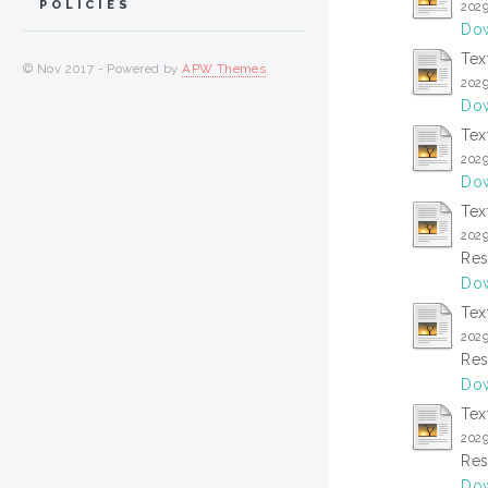
POLICIES
202
Dow
Tex
© Nov 2017 - Powered by
APW Themes
202
Dow
Tex
202
Dow
Tex
202
Res
Dow
Tex
202
Res
Dow
Tex
202
Res
Dow