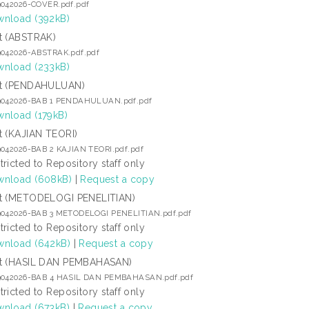
9042026-COVER.pdf.pdf
nload (392kB)
t (ABSTRAK)
9042026-ABSTRAK.pdf.pdf
nload (233kB)
t (PENDAHULUAN)
9042026-BAB 1 PENDAHULUAN.pdf.pdf
nload (179kB)
t (KAJIAN TEORI)
9042026-BAB 2 KAJIAN TEORI.pdf.pdf
tricted to Repository staff only
nload (608kB)
|
Request a copy
t (METODELOGI PENELITIAN)
9042026-BAB 3 METODELOGI PENELITIAN.pdf.pdf
tricted to Repository staff only
nload (642kB)
|
Request a copy
t (HASIL DAN PEMBAHASAN)
9042026-BAB 4 HASIL DAN PEMBAHASAN.pdf.pdf
tricted to Repository staff only
nload (673kB)
|
Request a copy