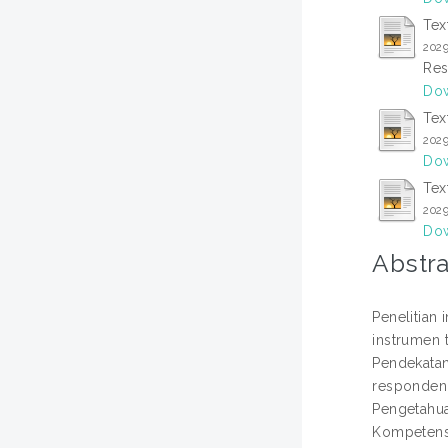
Tex
202
Res
Dow
Tex
202
Dow
Tex
202
Dow
Abstra
Penelitian
instrumen 
Pendekatan
responden 
Pengetahua
Kompetensi