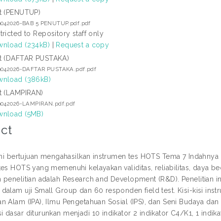
t (PENUTUP)
9042026-BAB 5 PENUTUP.pdf.pdf
tricted to Repository staff only
nload (234kB)
|
Request a copy
t (DAFTAR PUSTAKA)
9042026-DAFTAR PUSTAKA.pdf.pdf
nload (386kB)
t (LAMPIRAN)
9042026-LAMPIRAN.pdf.pdf
nload (5MB)
ct
 ini bertujuan mengahasilkan instrumen tes HOTS Tema 7 Indahny
tes HOTS yang memenuhi kelayakan validitas, reliabilitas, daya bed
 penelitian adalah Research and Development (R&D). Penelitian 
dalam uji Small Group dan 60 responden field test. Kisi-kisi inst
n Alam (IPA), Ilmu Pengetahuan Sosial (IPS), dan Seni Budaya dan 
 dasar diturunkan menjadi 10 indikator 2 indikator C4/K1, 1 indik