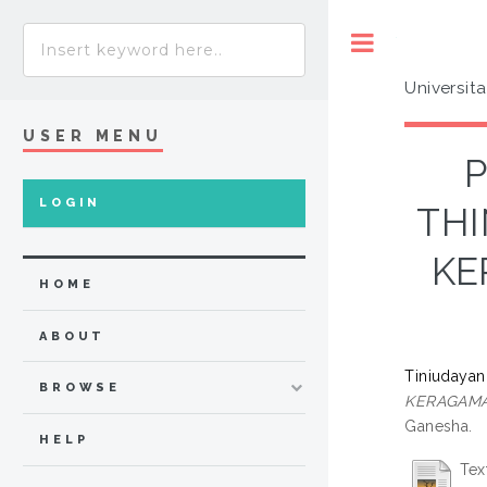
Toggle
Universit
USER MENU
LOGIN
THI
KE
HOME
ABOUT
Tiniudayan
BROWSE
KERAGAMAN
Ganesha.
HELP
Tex