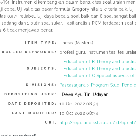
C5/K4. Instrumen dikembangkan dalam bentuk tes soal uraian mene
i coba. Uji validitas pakar formula Gregory nilai 1 kriteria baik. Uj
litas 0,974 reliabel. Uji daya beda 2 soal baik dan 8 soal sangat bai
l sedang dan 1 butir soal sukar. Hasil analisis PCM terdapat 1 so
as 6 tidak menjawab benar.
Thesis (Masters)
ITEM TYPE:
profesi guru, instrumen tes, tes urai
TROLLED KEYWORDS:
L Education > LB Theory and practic
L Education > LB Theory and practi
SUBJECTS:
L Education > LC Special aspects of
Pascasarjana > Program Studi Pendid
DIVISIONS:
I Dewa Ayu Tini Udayani
DEPOSITING USER:
10 Oct 2022 08:34
DATE DEPOSITED:
10 Oct 2022 08:34
LAST MODIFIED:
http://repo.undiksha.ac.id/id/eprin
URI: