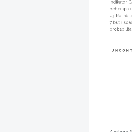
indikator 
beberapa uj
Uji Reliabi
7 butir soa
probabilit
UNCON