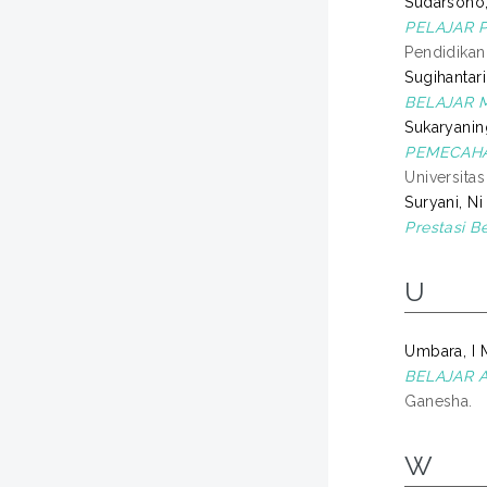
Sudarsono,
PELAJAR P
Pendidikan
Sugihantari
BELAJAR M
Sukaryanin
PEMECAHAN
Universita
Suryani, N
Prestasi B
U
Umbara, I
BELAJAR 
Ganesha.
W