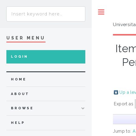
Toggle
Universit
USER MENU
Item
LOGIN
Pe
HOME
Up a le
ABOUT
Export as
BROWSE
HELP
Jump to:
A