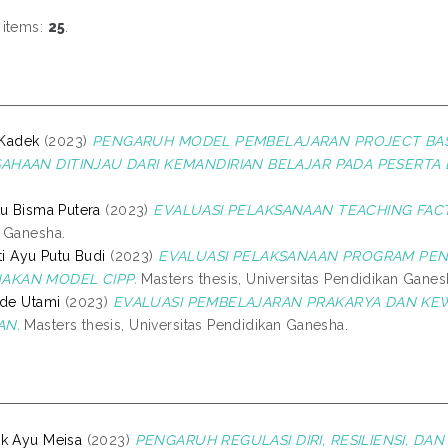
 items:
25
.
 Kadek
(2023)
PENGARUH MODEL PEMBELAJARAN PROJECT BAS
HAAN DITINJAU DARI KEMANDIRIAN BELAJAR PADA PESERTA D
tu Bisma Putera
(2023)
EVALUASI PELAKSANAAN TEACHING FACTO
 Ganesha.
ti Ayu Putu Budi
(2023)
EVALUASI PELAKSANAAN PROGRAM PEND
KAN MODEL CIPP.
Masters thesis, Universitas Pendidikan Ganes
ade Utami
(2023)
EVALUASI PEMBELAJARAN PRAKARYA DAN KEW
AN.
Masters thesis, Universitas Pendidikan Ganesha.
k Ayu Meisa
(2023)
PENGARUH REGULASI DIRI, RESILIENSI, DA