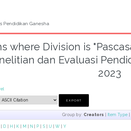
as Pendidikan Ganesha
s where Division is "Pasca
nelitian dan Evaluasi Pendid
2023
vel
Group by:
Creators
|
Item Type
|
D
|
H
|
K
|
M
|
N
|
P
|
S
|
U
|
W
|
Y