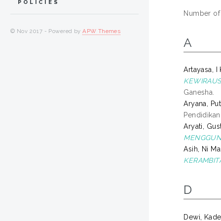
POLICIES
Number of
© Nov 2017 - Powered by
APW Themes
A
Artayasa, I
KEWIRAUSA
Ganesha.
Aryana, Pu
Pendidikan
Aryati, Gus
MENGGUNA
Asih, Ni M
KERAMBIT
D
Dewi, Kade