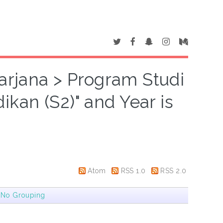
sarjana > Program Studi
ikan (S2)" and Year is
Atom
RSS 1.0
RSS 2.0
|
No Grouping