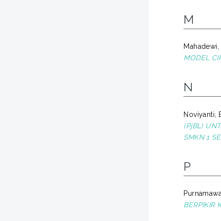
M
Mahadewi, 
MODEL CIP
N
Noviyanti, E
(PjBL) UN
SMKN 1 SER
P
Purnamawat
BERPIKIR 