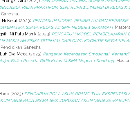
 Prengki Gito
(2023)
PENGEMBANGAN INSTRUMEN PERFORMANCE
ANCASILA PADA PRAKTIKUM SENI RUPA 2 DIMENSI DI KELAS X S
 Ganesha.
, Ni Ketut
(2023)
PENGARUH MODEL PEMBELAJARAN BERBASIS P
ATEMATIKA SISWA KELAS VIII SMP NEGERI 1 SUKAWATI.
Masters 
gsih, Ni Putu Manik
(2023)
PENGARUH MODEL PEMBELAJARAN B
 MASALAH FISIKA DITINJAU DARI GAYA KOGNITIF SISWA KELAS
s Pendidikan Ganesha.
i Luh Eka Mega
(2023)
Pengaruh Kecerdasan Emosional, Kemandiri
elajar Fisika Peserta Didik Kelas XI SMA Negeri 1 Rendang.
Masters
 Made
(2023)
PENGARUH POLA ASUH ORANG TUA, EKSPEKTASI K
AKUNTANSI PADA SISWA SMK JURUSAN AKUNTANSI SE-KABUPA