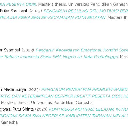
A PESERTA DIDIK.
Masters thesis, Universitas Pendidikan Ganesh
Erika Saraswati
(2023)
PENGARUH REGULASI DIRI, MOTIVASI BE
BELAJAR FISIKA SMA SE-KECAMATAN KUTA SELATAN.
Masters th
ar Syamsul
(2023)
Pengaruh Kecerdasan Emosional, Kondisi Sosia
jar Bahasa Indonesia Siswa SMA Negeri se-Kota Probolinggo.
Mast
luh Made Surya
(2023)
PENGARUH PENERAPAN PROBLEM-BASED 
KRITIS DAN KETERAMPILAN BERPIKIR KREATIF PESERTA DIDIK 
Masters thesis, Universitas Pendidikan Ganesha.
tyas, Putu Shinta
(2023)
KONTRIBUSI MOTIVASI BELAJAR, KOND
EKONOMI SISWA SMA NEGERI SE-KABUPATEN TABANAN MELALU
 Ganesha.