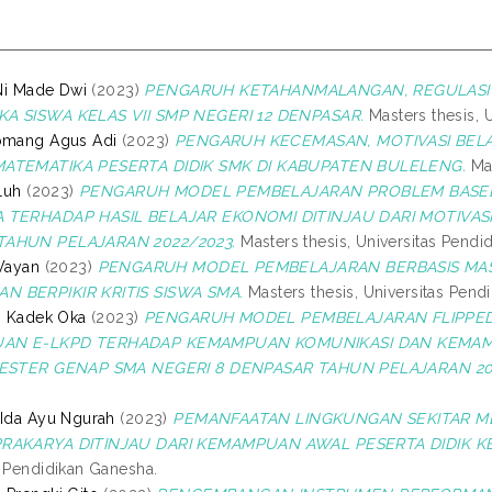
 Ni Made Dwi
(2023)
PENGARUH KETAHANMALANGAN, REGULASI DI
A SISWA KELAS VII SMP NEGERI 12 DENPASAR.
Masters thesis, 
Komang Agus Adi
(2023)
PENGARUH KECEMASAN, MOTIVASI BELAJ
MATEMATIKA PESERTA DIDIK SMK DI KABUPATEN BULELENG.
Mas
 Luh
(2023)
PENGARUH MODEL PEMBELAJARAN PROBLEM BASED L
 TERHADAP HASIL BELAJAR EKONOMI DITINJAU DARI MOTIVASI
TAHUN PELAJARAN 2022/2023.
Masters thesis, Universitas Pendi
 Wayan
(2023)
PENGARUH MODEL PEMBELAJARAN BERBASIS MA
 BERPIKIR KRITIS SISWA SMA.
Masters thesis, Universitas Pend
 I Kadek Oka
(2023)
PENGARUH MODEL PEMBELAJARAN FLIPPED
AN E-LKPD TERHADAP KEMAMPUAN KOMUNIKASI DAN KEMAMPU
MESTER GENAP SMA NEGERI 8 DENPASAR TAHUN PELAJARAN 20
 Ida Ayu Ngurah
(2023)
PEMANFAATAN LINGKUNGAN SEKITAR ME
RAKARYA DITINJAU DARI KEMAMPUAN AWAL PESERTA DIDIK KEL
s Pendidikan Ganesha.