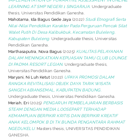
LEARNING AT SMP NEGERI 1 SINGARAJA.
Undergraduate
thesis, Universitas Pendidikan Ganesha.
Mahotama, Ida Bagus Gede Jaya
(2022)
Studi Etnografi Serta
Nilai-Nilai Pendidikan Karakter Pada Perguruan Pencak Silat
Walet Putih Di Desa Kalibukbuk, Kecamatan Buleleng,
Kabupaten Buleleng.
Undergraduate thesis, Universitas
Pendidikan Ganesha.
Marthasaputra, Nova Bagus
(2025)
KUALITAS PELAYANAN
DALAM MENINGKATKAN KEPUASAN TAMU CLUB LOUNGE
DI PADMA RESORT LEGIAN.
Undergraduate thesis,
Universitas Pendidikan Ganesha.
Maryani, Ni Luh Ketut
(2022)
UPAYA PROMOSI DALAM
RANGKA REVITALISASI OBJEK DAYA TARIK WISATA
SANGEH ABIANSEMAL, KABUPATEN BADUNG.
Undergraduate thesis, Universitas Pendidikan Ganesha.
Meriah, Eri
(2025)
PENGARUH PEMBELAJARAN BERBASIS
STEAM DENGAN MEDIA LOOSEPART TERHADAP
KEMAMPUAN BERPIKIR KRITIS DAN BERPIKIR KREATIF
ANAK KELOMPOK B DI TK BUNDA PENGANTARA RAHMAT
NGEDUKELU.
Masters thesis, UNIVERSITAS PENDIDIKAN
GANESHA.