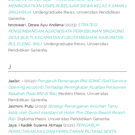
MENINGKATKAN DISIPLIN BELAJAR SISWA KELAS X SMAN 1
SINGARAJA.
Undergraduate thesis, Universitas Pendidikan
Ganesha.
Isnoswari, Dewa Ayu Andena
(2023)
STRATEGI
PENGEMBANGAN AGROWISATA PERKEBUNAN SINGKONG
DESA BUKTI, KECAMATAN KUBUTAMBAHAN, KABUPATEN
BULELENG, BALI.
Undergraduate thesis, Universitas
Pendidikan Ganesha.
J
Jaabir, -
(2022)
Pengaruh Penerapan BNI SONIC (Self Service
Opening Account) Terhadap Peningkatan Kualitas Pelayanan
Nasabah Pada BNI di Bali.
Masters thesis, Universitas
Pendidikan Ganesha.
Jasmini, Putu
(2025)
Strategi Penanganan Keluhan Tamu
India oleh Guest Assistant di Hotel The Oberoi Beach Resort
Bali.
Diploma thesis, Universitas Pendidikan Ganesha.
Jaya, I Kadek Susena Atmaja
(2021)
PENGARUH
PERPUTARAN KAS DAN PERPUTARAN PIUTANG SERTA