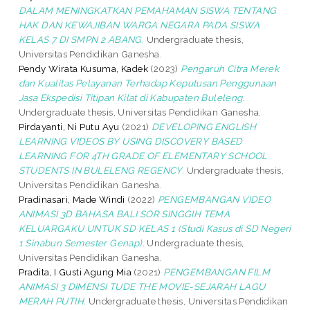
DALAM MENINGKATKAN PEMAHAMAN SISWA TENTANG
HAK DAN KEWAJIBAN WARGA NEGARA PADA SISWA
KELAS 7 DI SMPN 2 ABANG.
Undergraduate thesis,
Universitas Pendidikan Ganesha.
Pendy Wirata Kusuma, Kadek
(2023)
Pengaruh Citra Merek
dan Kualitas Pelayanan Terhadap Keputusan Penggunaan
Jasa Ekspedisi Titipan Kilat di Kabupaten Buleleng.
Undergraduate thesis, Universitas Pendidikan Ganesha.
Pirdayanti, Ni Putu Ayu
(2021)
DEVELOPING ENGLISH
LEARNING VIDEOS BY USING DISCOVERY BASED
LEARNING FOR 4TH GRADE OF ELEMENTARY SCHOOL
STUDENTS IN BULELENG REGENCY.
Undergraduate thesis,
Universitas Pendidikan Ganesha.
Pradinasari, Made Windi
(2022)
PENGEMBANGAN VIDEO
ANIMASI 3D BAHASA BALI SOR SINGGIH TEMA
KELUARGAKU UNTUK SD KELAS 1 (Studi Kasus di SD Negeri
1 Sinabun Semester Genap).
Undergraduate thesis,
Universitas Pendidikan Ganesha.
Pradita, I Gusti Agung Mia
(2021)
PENGEMBANGAN FILM
ANIMASI 3 DIMENSI TUDE THE MOVIE-SEJARAH LAGU
MERAH PUTIH.
Undergraduate thesis, Universitas Pendidikan