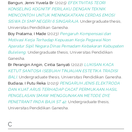
Bangun, Jenni Yuvela Br
(2025)
EFEKTIVITAS TEORI
KONSELING KOGNITIF PERILAKU DENGAN TEKNIK
MENCONTOH UNTUK MENINGKATKAN CERDAS EMOSI
SISWA DI SMP NEGERI 6 SINGARAJA.
Undergraduate thesis,
Universitas Pendidikan Ganesha.
Boy Pratama, I Made
(2023)
Pengaruh Kompensasi dan
Motivasi Kerja Terhadap Kepuasan Kerja Pegawai Non
Aparatur Sipil Negara Dinas Pemadam Kebakaran Kabupaten
Buleleng.
Undergraduate thesis, Universitas Pendidikan
Ganesha.
Br Perangin Angin, Cintia Sanyati
(2022)
LUKISAN KACA
KETUT SANTOSA (SEBUAH TINJAUAN ESTETIKA TRADISI
BALI.
Undergraduate thesis, Universitas Pendidikan Ganesha.
Budiasa, I Putu Reka
(2025)
PENGARUH JENIS ELEKTRODA
DAN KUAT ARUS TERHADAP CACAT PERMUKAAN HASIL
PENGELASAN SMAW MENGGUNAKAN METODE DYE
PENETRANT PADA BAJA ST 42.
Undergraduate thesis,
Universitas Pendidikan Ganesha.
C