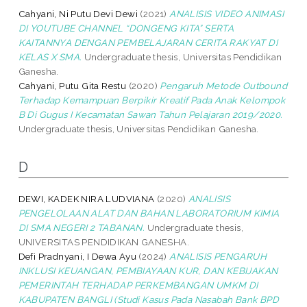
Cahyani, Ni Putu Devi Dewi
(2021)
ANALISIS VIDEO ANIMASI
DI YOUTUBE CHANNEL “DONGENG KITA” SERTA
KAITANNYA DENGAN PEMBELAJARAN CERITA RAKYAT DI
KELAS X SMA.
Undergraduate thesis, Universitas Pendidikan
Ganesha.
Cahyani, Putu Gita Restu
(2020)
Pengaruh Metode Outbound
Terhadap Kemampuan Berpikir Kreatif Pada Anak Kelompok
B Di Gugus I Kecamatan Sawan Tahun Pelajaran 2019/2020.
Undergraduate thesis, Universitas Pendidikan Ganesha.
D
DEWI, KADEK NIRA LUDVIANA
(2020)
ANALISIS
PENGELOLAAN ALAT DAN BAHAN LABORATORIUM KIMIA
DI SMA NEGERI 2 TABANAN.
Undergraduate thesis,
UNIVERSITAS PENDIDIKAN GANESHA.
Defi Pradnyani, I Dewa Ayu
(2024)
ANALISIS PENGARUH
INKLUSI KEUANGAN, PEMBIAYAAN KUR, DAN KEBIJAKAN
PEMERINTAH TERHADAP PERKEMBANGAN UMKM DI
KABUPATEN BANGLI (Studi Kasus Pada Nasabah Bank BPD