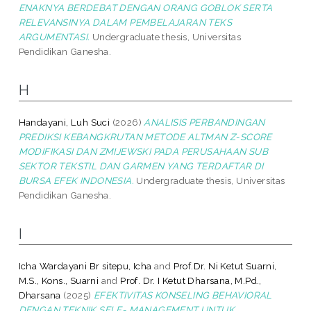
ENAKNYA BERDEBAT DENGAN ORANG GOBLOK SERTA
RELEVANSINYA DALAM PEMBELAJARAN TEKS
ARGUMENTASI.
Undergraduate thesis, Universitas
Pendidikan Ganesha.
H
Handayani, Luh Suci
(2026)
ANALISIS PERBANDINGAN
PREDIKSI KEBANGKRUTAN METODE ALTMAN Z-SCORE
MODIFIKASI DAN ZMIJEWSKI PADA PERUSAHAAN SUB
SEKTOR TEKSTIL DAN GARMEN YANG TERDAFTAR DI
BURSA EFEK INDONESIA.
Undergraduate thesis, Universitas
Pendidikan Ganesha.
I
Icha Wardayani Br sitepu, Icha
and
Prof.Dr. Ni Ketut Suarni,
M.S., Kons., Suarni
and
Prof. Dr. I Ketut Dharsana, M.Pd.,
Dharsana
(2025)
EFEKTIVITAS KONSELING BEHAVIORAL
DENGAN TEKNIK SELF- MANAGEMENT UNTUK