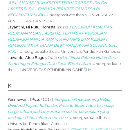
JUMLAH NASABAH KREDIT TERHADAP RETURN ON
ASSETS PADA LEMBAGA PERKREDITAN DESA DI
KECAMATAN KUBU.
Undergraduate thesis, UNIVERSITAS
PENDIDIKAN GANESHA.
Jayantini, Ni Putu Floresta
(2023)
PENGARUH KUALITAS
PELAYANAN DAN FASILITAS TERHADAP KEPUASAN
PELANGGAN PADA KANTOR NOTARIS DAN PEJABAT
PEMBUAT AKTA TANAH DEWI HANDAYANI SUDANA, S.H.,
M.Kn.
Undergraduate thesis, Universitas Pendidikan Ganesha.
Juwanto, Aldo Bagus
(2021)
Identifikasi Potensi Hutan Desa
Sambangan Sebagai Daya Tarik Wisata Alam.
Undergraduate
thesis, UNIVERSITAS PENDIDIKAN GANESHA.
K
Karmawan, I Putu
(2024)
Pengaruh Price Earning Ratio,
Dividend Payout Ratio, dan Price to Book Value terhadap
harga saham pada perusahaan sektor perbankan yang
terdaftar di bei tahun 2020-2022.
Undergraduate thesis,
Universitas Pendidikan Ganesha.
Krisna, Kadek Windia Bayu
(2025)
PENGARUH VARIASI KUAT