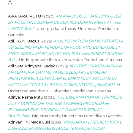
A
AWATARA, PUTU
(2020)
AN ANALYSIS OF JARGONS USED
BY FOOD AND BEVERAGE SERVICE DEPARTMENT AT THE
LOVINA BALI.
Undergraduate thesis, Univesitas Pendidikan
Ganesha.
Adi, I.G.N. Bagus
(2025)
ANALISIS IMPLEMENTASI STRATEGI
UP SELLING PADA PENJUALAN FOOD AND BEVERAGE DI
ENVY RESTAURANT HOTEL HOLIDAY INN RESORT BARUNA
BALI.
Undergraduate thesis, Universitas Pendidikan Ganesha.
Adi Suta Adnyana, Kadek
(2024)
KONTRIBUSI KEMAMPUAN
MATEMATIKA DAN MOTIVASI BELAJAR TERHADAP
PRESTASI BELAJAR DALAM ELEMEN MATA PELAJARAN
INSTALASI TENAGA LISTRIK DI SMK NEGERI 3 SINGARAJA.
Undergraduate thesis, Universitas Pendidikan Ganesha.
Aditya, Rama Putu
(2021)
THE EXPLANATION OF TRAINEE'S
DUTY DURING ON THE JOB TRAINING PROGRAM IN
PLANNING SUB-DIVISION AT DINAS PARIWISATA
BULELENG.
Diploma thesis, Universitas Pendidikan Ganesha.
Adnyani, Ni Made Susi
(2023)
PENGARUH LITERASI DIGITAL
DAN INNOVATION RESISTANCE TERHADAP MINAT