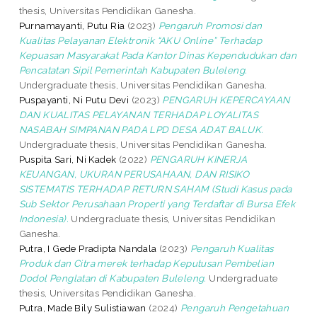
thesis, Universitas Pendidikan Ganesha.
Purnamayanti, Putu Ria
(2023)
Pengaruh Promosi dan
Kualitas Pelayanan Elektronik “AKU Online” Terhadap
Kepuasan Masyarakat Pada Kantor Dinas Kependudukan dan
Pencatatan Sipil Pemerintah Kabupaten Buleleng.
Undergraduate thesis, Universitas Pendidikan Ganesha.
Puspayanti, Ni Putu Devi
(2023)
PENGARUH KEPERCAYAAN
DAN KUALITAS PELAYANAN TERHADAP LOYALITAS
NASABAH SIMPANAN PADA LPD DESA ADAT BALUK.
Undergraduate thesis, Universitas Pendidikan Ganesha.
Puspita Sari, Ni Kadek
(2022)
PENGARUH KINERJA
KEUANGAN, UKURAN PERUSAHAAN, DAN RISIKO
SISTEMATIS TERHADAP RETURN SAHAM (Studi Kasus pada
Sub Sektor Perusahaan Properti yang Terdaftar di Bursa Efek
Indonesia).
Undergraduate thesis, Universitas Pendidikan
Ganesha.
Putra, I Gede Pradipta Nandala
(2023)
Pengaruh Kualitas
Produk dan Citra merek terhadap Keputusan Pembelian
Dodol Penglatan di Kabupaten Buleleng.
Undergraduate
thesis, Universitas Pendidikan Ganesha.
Putra, Made Bily Sulistiawan
(2024)
Pengaruh Pengetahuan