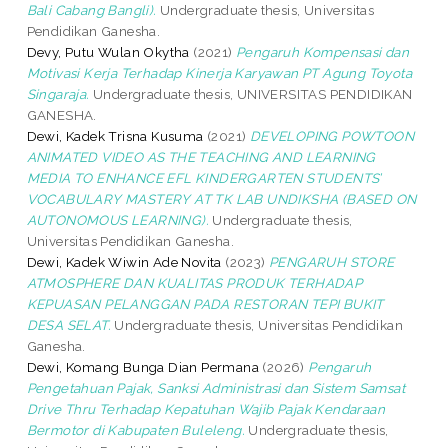
Bali Cabang Bangli).
Undergraduate thesis, Universitas
Pendidikan Ganesha.
Devy, Putu Wulan Okytha
(2021)
Pengaruh Kompensasi dan
Motivasi Kerja Terhadap Kinerja Karyawan PT Agung Toyota
Singaraja.
Undergraduate thesis, UNIVERSITAS PENDIDIKAN
GANESHA.
Dewi, Kadek Trisna Kusuma
(2021)
DEVELOPING POWTOON
ANIMATED VIDEO AS THE TEACHING AND LEARNING
MEDIA TO ENHANCE EFL KINDERGARTEN STUDENTS’
VOCABULARY MASTERY AT TK LAB UNDIKSHA (BASED ON
AUTONOMOUS LEARNING).
Undergraduate thesis,
Universitas Pendidikan Ganesha.
Dewi, Kadek Wiwin Ade Novita
(2023)
PENGARUH STORE
ATMOSPHERE DAN KUALITAS PRODUK TERHADAP
KEPUASAN PELANGGAN PADA RESTORAN TEPI BUKIT
DESA SELAT.
Undergraduate thesis, Universitas Pendidikan
Ganesha.
Dewi, Komang Bunga Dian Permana
(2026)
Pengaruh
Pengetahuan Pajak, Sanksi Administrasi dan Sistem Samsat
Drive Thru Terhadap Kepatuhan Wajib Pajak Kendaraan
Bermotor di Kabupaten Buleleng.
Undergraduate thesis,