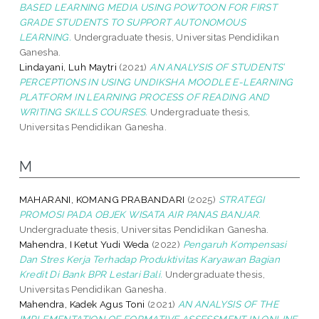
BASED LEARNING MEDIA USING POWTOON FOR FIRST
GRADE STUDENTS TO SUPPORT AUTONOMOUS
LEARNING.
Undergraduate thesis, Universitas Pendidikan
Ganesha.
Lindayani, Luh Maytri
(2021)
AN ANALYSIS OF STUDENTS’
PERCEPTIONS IN USING UNDIKSHA MOODLE E-LEARNING
PLATFORM IN LEARNING PROCESS OF READING AND
WRITING SKILLS COURSES.
Undergraduate thesis,
Universitas Pendidikan Ganesha.
M
MAHARANI, KOMANG PRABANDARI
(2025)
STRATEGI
PROMOSI PADA OBJEK WISATA AIR PANAS BANJAR.
Undergraduate thesis, Universitas Pendidikan Ganesha.
Mahendra, I Ketut Yudi Weda
(2022)
Pengaruh Kompensasi
Dan Stres Kerja Terhadap Produktivitas Karyawan Bagian
Kredit Di Bank BPR Lestari Bali.
Undergraduate thesis,
Universitas Pendidikan Ganesha.
Mahendra, Kadek Agus Toni
(2021)
AN ANALYSIS OF THE
IMPLEMENTATION OF FORMATIVE ASSESSMENT IN ONLINE