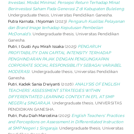
Investasi, Modal Minimal, Persepsi Return Terhadap Minat
Berinvestasi Saham Pada Generasi Z di Kabupaten Buleleng.
Undergraduate thesis, Universitas Pendidikan Ganesha.
Putra Karnata, I Nyoman
(2023)
Pengaruh Kualitas Pelayanan
dan Brand Image terhadap Keputusan Pembelian
McDonald’s.
Undergraduate thesis, Universitas Pendidikan
Ganesha.
Putri, I Gusti Ayu Mirah Issaka
(2025)
PENGARUH
PROFITABILITY DAN CAPITAL INTENSITY TERHADAP
PENGHINDARAN PAJAK DENGAN PENGUNGKAPAN
CORPORATE SOCIAL RESPONSIBILITY SEBAGAI VARIABEL
MODERASI.
Undergraduate thesis, Universitas Pendidikan
Ganesha.
Putri, Kadek Sania Dwiyanti
(2026)
ANALYSIS OF ENGLISH
TEACHERS’ ASSESSMENT STRATEGIES WITHIN
DIFFERENTIATED LEARNING CONTEXT IN EFL AT SMP
NEGERI 4 SINGARAJA.
Undergraduate thesis, UNIVERSITAS
PENDIDIKAN GANESHA.
Putri, Putu Diah Marcelina
(2025)
English Teachers' Practices
and Perceptions on Assessment in Differentiated Instruction
at SMP Negeri 1 Singaraja.
Undergraduate thesis, Universitas