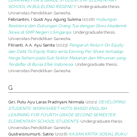
SCHOOL IN BULELENG REGENCY.
Undergraduate thesis,
Universitas Pendidikan Ganesha.
Febriantini, I Gusti Ayu Agung Sukma
(2026)
Hubungan
Resiliensi dan Dukungan Orang Tua dengan Stres Akademik
Siswa di SMP Negeri 1 Singaraja.
Undergraduate thesis,
Universitas Pendidikan Ganesha.
Fitrianti, A.A. Ayu Sanita
(2023)
Pengaruh Return On Equity
dan Debt To Equity Ratio serta Earning Per Share terhadap
Harga Saham pada Sub Sektor Makanan dan Minuman yang
Terdaftar di Bursa Efek Indonesia.
Undergraduate thesis,
Universitas Pendidikan Ganesha.
G
Giri, Putu Ayu Laras Pradnyani Nirmala
(2021)
DEVELOPING
STUDENTS’ WORKSHEET HOTS-BASED ENGLISH
LEARNING FOR FOURTH GRADE SECOND SEMESTER
ELEMENTARY SCHOOL STUDENTS.
Undergraduate thesis,
Universitas Pendidikan Ganesha.
Gustiwisnumurti, Satrio
(2026)
KAJIAN KRITIK SOSIAL BUKU