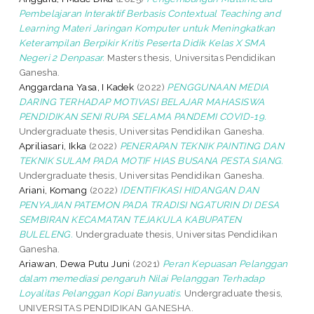
Pembelajaran Interaktif Berbasis Contextual Teaching and
Learning Materi Jaringan Komputer untuk Meningkatkan
Keterampilan Berpikir Kritis Peserta Didik Kelas X SMA
Negeri 2 Denpasar.
Masters thesis, Universitas Pendidikan
Ganesha.
Anggardana Yasa, I Kadek
(2022)
PENGGUNAAN MEDIA
DARING TERHADAP MOTIVASI BELAJAR MAHASISWA
PENDIDIKAN SENI RUPA SELAMA PANDEMI COVID-19.
Undergraduate thesis, Universitas Pendidikan Ganesha.
Apriliasari, Ikka
(2022)
PENERAPAN TEKNIK PAINTING DAN
TEKNIK SULAM PADA MOTIF HIAS BUSANA PESTA SIANG.
Undergraduate thesis, Universitas Pendidikan Ganesha.
Ariani, Komang
(2022)
IDENTIFIKASI HIDANGAN DAN
PENYAJIAN PATEMON PADA TRADISI NGATURIN DI DESA
SEMBIRAN KECAMATAN TEJAKULA KABUPATEN
BULELENG.
Undergraduate thesis, Universitas Pendidikan
Ganesha.
Ariawan, Dewa Putu Juni
(2021)
Peran Kepuasan Pelanggan
dalam memediasi pengaruh Nilai Pelanggan Terhadap
Loyalitas Pelanggan Kopi Banyuatis.
Undergraduate thesis,
UNIVERSITAS PENDIDIKAN GANESHA.