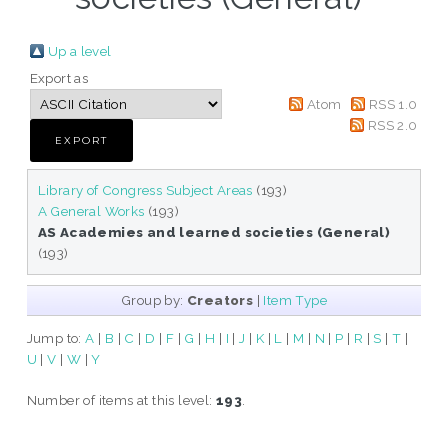
Up a level
Export as
Atom
RSS 1.0
RSS 2.0
Library of Congress Subject Areas
(193)
A General Works
(193)
AS Academies and learned societies (General)
(193)
Group by:
Creators
|
Item Type
Jump to:
A
|
B
|
C
|
D
|
F
|
G
|
H
|
I
|
J
|
K
|
L
|
M
|
N
|
P
|
R
|
S
|
T
|
U
|
V
|
W
|
Y
Number of items at this level:
193
.