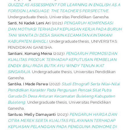
QUIZZIZ AS ASSESSMENT FOR LEARNING IN ENGLISH AS A
FOREIGN LANGUAGE: THE TEACHER’S PERSPECTIVE.
Undergraduate thesis, Universitas Pendidikan Ganesha.
Santi, Ni Kadek Leni Ari
(2021)
PENGARUH KOMPENSASI
DAN MOTIVASI TERHADAP KEPUASAN KERJA PADA BURUH
TANI WANITA DI DESA SIAKIN KECAMATAN KINTAMANI
KABUPATEN BANGLI.
Undergraduate thesis, UNIVERSITAS
PENDIDIKAN GANESHA.
Santiani, Komang Meina
(2023)
PENGARUH PROMOSI DAN
KUALITAS PRODUK TERHADAP KEPUTUSAN PEMBELIAN
ENDEK BALI PADA BUTIK AYU WINDY TENUN IKAT
SINGARAJA.
Undergraduate thesis, Universitas Pendidikan
Ganesha.
Santika, I Made Parwa
(2022)
Studi Etnografi Serta Nilai-Nilai
Pendidikan Karakter Pada Perguruan Pencak Silat Putra
Garuda Di Desa Anturan Kecamatan Buleleng Kabupaten
Buleleng.
Undergraduate thesis, Universitas Pendidikan
Ganesha.
Santuso, Melly Damayanti
(2023)
PENGARUH HARGA DAN
CITRA MEREK SERTA KUALITAS PELAYANAN TERHADAP
KEPUASAN PELANGGAN PADA PENGGUNA INDIHOME DI