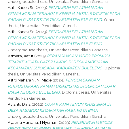
Undergraduate thesis, Universitas Pendidikan Ganesha.
Asih, Kadek Sri
(2023)
PENGARUH PELATIHAN DAN
PENGAWASAN TERHADAP KINERJA MITRA STATISTIK PADA
BADAN PUSAT STATISTIK KABUPATEN BULELENG.
Other
thesis, Universitas Pendidikan Ganesha.
Asih, Kadek Sri
(2023)
PENGARUH PELATIHAN DAN
PENGAWASAN TERHADAP KINERJA MITRA STATISTIK PADA
BADAN PUSAT STATISTIK KABUPATEN BULELENG.
Undergraduate thesis, Universitas Pendidikan Ganesha.
Asmara, Ketut
(2025)
PERANCANGAN VIDEO PROMOSI
TEMPAT WISATA GATEP LAWAS DI DESA AMBENGAN,
KECAMATAN SUKASADA, KABUPATEN BULELENG.
Diploma
thesis, Universitas Pendidikan Ganesha.
Astiti Maharani, NI Made
(2024)
PENGEMBANGAN
PERPUSTAKAAN RAMAH DISABILITAS DI SEKOLAH LUAR
BIASA NEGERI 1 BULELENG.
Diploma thesis, Universitas
Pendidikan Ganesha.
Avianti, Dina
(2022)
CORAK KAIN TENUN KHAS BIMA DI
DESA RASABOU KECAMATAN RABA KOTA BIMA.
Undergraduate thesis, Universitas Pendidikan Gansha.
Ayatma Harsana, I Nyoman
(2023)
PENERAPAN METODE
DISCOVERY LEARNING BERBANTUAN MEDIA ANIMASI