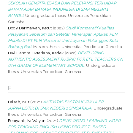
SEKOLAH GEMPITA ESABA DAN RELEVANSI TERHADAP
BAHAN AJAR BAHASA INDONESIA DI SMP NEGERI 1
BANGLI.
Undergraduate thesis, Universitas Pendidikan
Ganesha.
Dody Darmawan, Ketut
(2022)
Studi Komparatif Kualitas
Pelayanan Sebelum dan Setelah Penerapan Aplikasi PLN
Mobile Di PT PLN (Persero) Unit Layanan Pelanggan Kuta
Badung Bali.
Masters thesis, Universitas Pendidikan Ganesha.
Dwi Candra Oktariana, Kadek
(2022)
DEVELOPING
AUTHENTIC ASSESSMENT RUBRIC FOR EFL TEACHERS ON
6TH GRADE OF ELEMENTARY SCHOOL.
Undergraduate
thesis, Universitas Pendidikan Ganesha.
F
Faizah, Nur
(2021)
AKTIVITAS EKSTRAKURIKULER
JURNALISTIK DI SMK NEGERI 1 SINGARAJA.
Undergraduate
thesis, Universitas Pendidikan Ganesha.
Febiyanti, Ni Wayan
(2021)
DEVELOPING LEARNING VIDEO
FOR TEACHING ENGLISH USING PROJECT- BASED
LEARNING FOR 4 GRADE STUDENTS AT ELEMENTARY