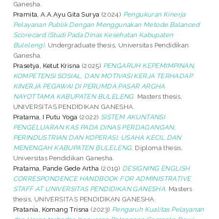
Ganesha.
Pramita, A.A.Ayu Gita Surya
(2024)
Pengukuran Kinerja
Pelayanan Publik Dengan Menggunakan Metode Balanced
Scorecard (Studi Pada Dinas Kesehatan Kabupaten
Buleleng).
Undergraduate thesis, Universitas Pendidikan
Ganesha.
Prasetya, Ketut Krisna
(2025)
PENGARUH KEPEMIMPINAN,
KOMPETENSI SOSIAL, DAN MOTIVASI KERJA TERHADAP
KINERJA PEGAWAI DI PERUMDA PASAR ARGHA
NAYOTTAMA KABUPATEN BULELENG.
Masters thesis,
UNIVERSITAS PENDIDIKAN GANESHA.
Pratama, I Putu Yoga
(2022)
SISTEM AKUNTANSI
PENGELUARAN KAS PADA DINAS PERDAGANGAN,
PERINDUSTRIAN DAN KOPERASI, USAHA KECIL DAN
MENENGAH KABUPATEN BULELENG.
Diploma thesis,
Universitas Pendidikan Ganesha.
Pratama, Pande Gede Artha
(2019)
DESIGNING ENGLISH
CORRESPONDENCE HANDBOOK FOR ADMINISTRATIVE
STAFF AT UNIVERSITAS PENDIDIKAN GANESHA.
Masters
thesis, UNIVERSITAS PENDIDIKAN GANESHA.
Pratania, Komang Trisna
(2023)
Pengaruh Kualitas Pelayanan