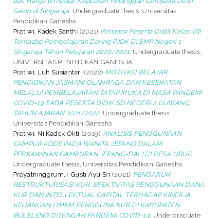
dan Harga terhadap Kepuasan Pelanggan Cempaka Dewi
Salon di Singaraja.
Undergraduate thesis, Universitas
Pendidikan Ganesha.
Pratiwi, Kadek Santhi
(2021)
Persepsi Peserta Didik Kelas VIII
Terhadap Pembelajaran Daring PJOK Di SMP Negeri 1
Singaraja Tahun Pelajaran 2020/2021.
Undergraduate thesis,
UNIVERSITAS PENDIDIKAN GANESHA.
Pratiwi, Luh Susiantari
(2022)
MOTIVASI BELAJAR
PENDIDIKAN JASMANI OLAHRAGA DAN KESEHATAN
MELALUI PEMBELAJARAN TATAP MUKA DI MASA PANDEMI
COVID-19 PADA PESERTA DIDIK SD NEGERI 2 GUWANG
TAHUN AJARAN 2021/2022.
Undergraduate thesis,
Universitas Pendidikan Ganesha.
Pratiwi, Ni Kadek Okti
(2019)
ANALISIS PENGGUNAAN
CAMPUR KODE PADA WANITA JEPANG DALAM
PERKAWINAN CAMPURAN JEPANG-BALI DI DESA UBUD.
Undergraduate thesis, Universitas Pendidikan Ganesha.
Prayatninggrum, I Gusti Ayu Sri
(2021)
PENGARUH
RESTRUKTURISASI KUR, EFEKTIVITAS PENGGUNAAN DANA
KUR DAN INTELLECTUAL CAPITAL TERHADAP KINERJA
KEUANGAN UMKM PENGGUNA KUR DI KABUPATEN
BULELENG DITENGAH PANDEMI COVID-19.
Undergraduate