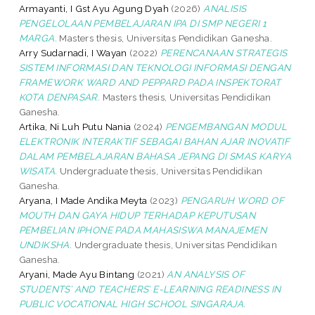
Armayanti, I Gst Ayu Agung Dyah
(2026)
ANALISIS
PENGELOLAAN PEMBELAJARAN IPA DI SMP NEGERI 1
MARGA.
Masters thesis, Universitas Pendidikan Ganesha.
Arry Sudarnadi, I Wayan
(2022)
PERENCANAAN STRATEGIS
SISTEM INFORMASI DAN TEKNOLOGI INFORMASI DENGAN
FRAMEWORK WARD AND PEPPARD PADA INSPEKTORAT
KOTA DENPASAR.
Masters thesis, Universitas Pendidikan
Ganesha.
Artika, Ni Luh Putu Nania
(2024)
PENGEMBANGAN MODUL
ELEKTRONIK INTERAKTIF SEBAGAI BAHAN AJAR INOVATIF
DALAM PEMBELAJARAN BAHASA JEPANG DI SMAS KARYA
WISATA.
Undergraduate thesis, Universitas Pendidikan
Ganesha.
Aryana, I Made Andika Meyta
(2023)
PENGARUH WORD OF
MOUTH DAN GAYA HIDUP TERHADAP KEPUTUSAN
PEMBELIAN IPHONE PADA MAHASISWA MANAJEMEN
UNDIKSHA.
Undergraduate thesis, Universitas Pendidikan
Ganesha.
Aryani, Made Ayu Bintang
(2021)
AN ANALYSIS OF
STUDENTS’ AND TEACHERS’ E-LEARNING READINESS IN
PUBLIC VOCATIONAL HIGH SCHOOL SINGARAJA.