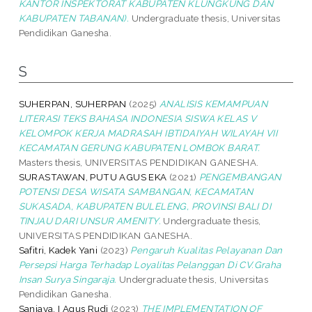
KANTOR INSPEKTORAT KABUPATEN KLUNGKUNG DAN
KABUPATEN TABANAN).
Undergraduate thesis, Universitas
Pendidikan Ganesha.
S
SUHERPAN, SUHERPAN
(2025)
ANALISIS KEMAMPUAN
LITERASI TEKS BAHASA INDONESIA SISWA KELAS V
KELOMPOK KERJA MADRASAH IBTIDAIYAH WILAYAH VII
KECAMATAN GERUNG KABUPATEN LOMBOK BARAT.
Masters thesis, UNIVERSITAS PENDIDIKAN GANESHA.
SURASTAWAN, PUTU AGUS EKA
(2021)
PENGEMBANGAN
POTENSI DESA WISATA SAMBANGAN, KECAMATAN
SUKASADA, KABUPATEN BULELENG, PROVINSI BALI DI
TINJAU DARI UNSUR AMENITY.
Undergraduate thesis,
UNIVERSITAS PENDIDIKAN GANESHA.
Safitri, Kadek Yani
(2023)
Pengaruh Kualitas Pelayanan Dan
Persepsi Harga Terhadap Loyalitas Pelanggan Di CV.Graha
Insan Surya Singaraja.
Undergraduate thesis, Universitas
Pendidikan Ganesha.
Sanjaya, I Agus Rudi
(2023)
THE IMPLEMENTATION OF