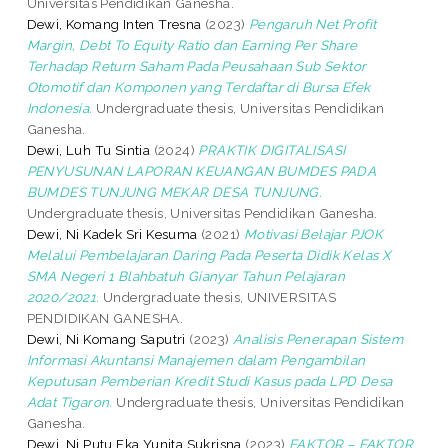
Universitas Pendidikan Ganesha.
Dewi, Komang Inten Tresna
(2023)
Pengaruh Net Profit
Margin, Debt To Equity Ratio dan Earning Per Share
Terhadap Return Saham Pada Peusahaan Sub Sektor
Otomotif dan Komponen yang Terdaftar di Bursa Efek
Indonesia.
Undergraduate thesis, Universitas Pendidikan
Ganesha.
Dewi, Luh Tu Sintia
(2024)
PRAKTIK DIGITALISASI
PENYUSUNAN LAPORAN KEUANGAN BUMDES PADA
BUMDES TUNJUNG MEKAR DESA TUNJUNG.
Undergraduate thesis, Universitas Pendidikan Ganesha.
Dewi, Ni Kadek Sri Kesuma
(2021)
Motivasi Belajar PJOK
Melalui Pembelajaran Daring Pada Peserta Didik Kelas X
SMA Negeri 1 Blahbatuh Gianyar Tahun Pelajaran
2020/2021.
Undergraduate thesis, UNIVERSITAS
PENDIDIKAN GANESHA.
Dewi, Ni Komang Saputri
(2023)
Analisis Penerapan Sistem
Informasi Akuntansi Manajemen dalam Pengambilan
Keputusan Pemberian Kredit Studi Kasus pada LPD Desa
Adat Tigaron.
Undergraduate thesis, Universitas Pendidikan
Ganesha.
Dewi, Ni Putu Eka Yunita Sukrisna
(2023)
FAKTOR – FAKTOR