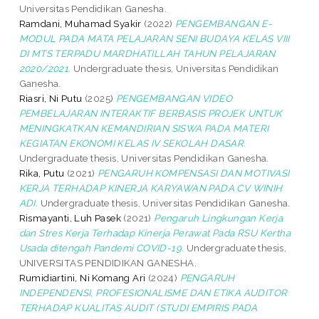
Universitas Pendidikan Ganesha.
Ramdani, Muhamad Syakir
(2022)
PENGEMBANGAN E-
MODUL PADA MATA PELAJARAN SENI BUDAYA KELAS VIII
DI MTS TERPADU MARDHATILLAH TAHUN PELAJARAN
2020/2021.
Undergraduate thesis, Universitas Pendidikan
Ganesha.
Riasri, Ni Putu
(2025)
PENGEMBANGAN VIDEO
PEMBELAJARAN INTERAKTIF BERBASIS PROJEK UNTUK
MENINGKATKAN KEMANDIRIAN SISWA PADA MATERI
KEGIATAN EKONOMI KELAS IV SEKOLAH DASAR.
Undergraduate thesis, Universitas Pendidikan Ganesha.
Rika, Putu
(2021)
PENGARUH KOMPENSASI DAN MOTIVASI
KERJA TERHADAP KINERJA KARYAWAN PADA CV WINIH
ADI.
Undergraduate thesis, Universitas Pendidikan Ganesha.
Rismayanti, Luh Pasek
(2021)
Pengaruh Lingkungan Kerja
dan Stres Kerja Terhadap Kinerja Perawat Pada RSU Kertha
Usada ditengah Pandemi COVID-19.
Undergraduate thesis,
UNIVERSITAS PENDIDIKAN GANESHA.
Rumidiartini, Ni Komang Ari
(2024)
PENGARUH
INDEPENDENSI, PROFESIONALISME DAN ETIKA AUDITOR
TERHADAP KUALITAS AUDIT (STUDI EMPIRIS PADA