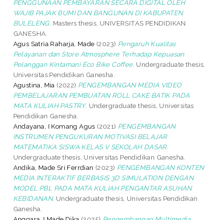
PENGGUNAAN PEMBAYARAN SECARA DIGITAL OLEH
WAJIB PAJAK BUMI DAN BANGUNAN DI KABUPATEN
BULELENG.
Masters thesis, UNIVERSITAS PENDIDIKAN
GANESHA.
Agus Satria Raharja, Made
(2023)
Pengaruh Kualitas
Pelayanan dan Store Atmosphere Terhadap Kepuasan
Pelanggan Kintamani Eco Bike Coffee.
Undergraduate thesis,
Universitas Pendidikan Ganesha.
Agustina, Mia
(2022)
PENGEMBANGAN MEDIA VIDEO
PEMBELAJARAN PEMBUATAN ROLL CAKE BATIK PADA
MATA KULIAH PASTRY.
Undergraduate thesis, Universitas
Pendidikan Ganesha.
Andayana, I Komang Agus
(2021)
PENGEMBANGAN
INSTRUMEN PENGUKURAN MOTIVASI BELAJAR
MATEMATIKA SISWA KELAS V SEKOLAH DASAR.
Undergraduate thesis, Universitas Pendidikan Ganesha.
Andika, Made Sri Ferrdian
(2023)
PENGEMBANGAN KONTEN
MEDIA INTERAKTIF BERBASIS 3D SIMULATION DENGAN
MODEL PBL PADA MATA KULIAH PENGANTAR ASUHAN
KEBIDANAN.
Undergraduate thesis, Universitas Pendidikan
Ganesha.
Anggara, I Made Dika
(2025)
Pengembangan Multimedia