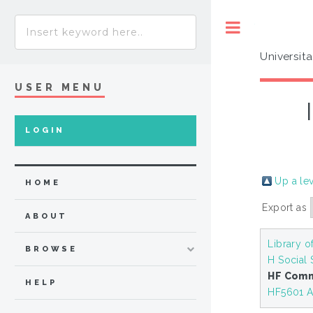
Toggle
Universit
USER MENU
LOGIN
Up a le
HOME
Export as
ABOUT
Library o
BROWSE
H Social
HF Com
HELP
HF5601 A