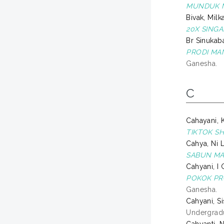
MUNDUK M
Bivak, Milk
20X SINGA
Br Sinukab
PRODI MA
Ganesha.
C
Cahayani, 
TIKTOK S
Cahya, Ni L
SABUN MAN
Cahyani, I
POKOK PR
Ganesha.
Cahyani, S
Undergradu