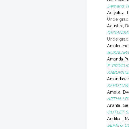
Demand Te
Adiyaksa, 
Undergradu
Agustini, D
ORGANISAS
Undergradu
Amalia, Fi
BUKALAPA
Amanda Put
E-PROCUR
KABUPATE
Amandawid
KEPUTUSA
Amelia, Dw
ARTHA LDT
Ananta, Ge
OUTLET S
Andika, I 
SEPATU C