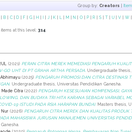
Group by:
Creators
|
Ite
|
B
|
C
|
D
|
F
|
G
|
H
|
I
|
J
|
K
|
L
|
M
|
N
|
O
|
P
|
R
|
S
|
T
|
U
|
V
|
W
tems at this level:
314
.
RUL
(2021)
PERAN CITRA MEREK MEMEDIASI PENGARUH KUALI
V-GO UHT DI PT GRAHA ARTHA PERSADA.
Undergraduate thesis,
 Abhimayu
(2025)
PENGARUH PROMOSI DAN CITRA DESTINASI 
GAN.
Undergraduate thesis, Universitas Pendidikan Ganesha.
. Made Citra
(2022)
PENGARUH KESESUAIAN KOMPENSASI, GAYA 
LOWING, DAN BUDAYA TRI HITA KARANA SEBAGAI VARIABEL 
OVID-19 (STUDI PADA RSIA HARAPAN BUNDA).
Masters thesis, U
e Nur
(2026)
PENGARUH CITRA MEREK DAN KUALITAS PRODUK 
ADA MAHASISWA JURUSAN MANAJEMEN UNIVERSITAS PENDID
 Ganesha.
Laode
(2020)
Pengaruh Potongan Harga, Pembayaran Non Tunai, 