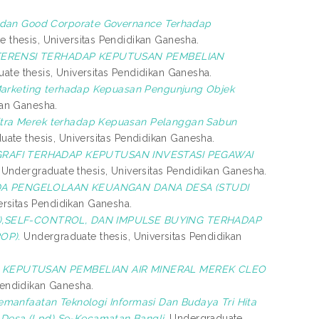
 dan Good Corporate Governance Terhadap
 thesis, Universitas Pendidikan Ganesha.
ERENSI TERHADAP KEPUTUSAN PEMBELIAN
te thesis, Universitas Pendidikan Ganesha.
Marketing terhadap Kepuasan Pengunjung Objek
kan Ganesha.
tra Merek terhadap Kepuasan Pelanggan Sabun
ate thesis, Universitas Pendidikan Ganesha.
RAFI TERHADAP KEPUTUSAN INVESTASI PEGAWAI
Undergraduate thesis, Universitas Pendidikan Ganesha.
 PENGELOLAAN KEUANGAN DANA DESA (STUDI
ersitas Pendidikan Ganesha.
),SELF-CONTROL, DAN IMPULSE BUYING TERHADAP
OP).
Undergraduate thesis, Universitas Pendidikan
KEPUTUSAN PEMBELIAN AIR MINERAL MEREK CLEO
Pendidikan Ganesha.
manfaatan Teknologi Informasi Dan Budaya Tri Hita
Desa (Lpd) Se-Kecamatan Bangli.
Undergraduate