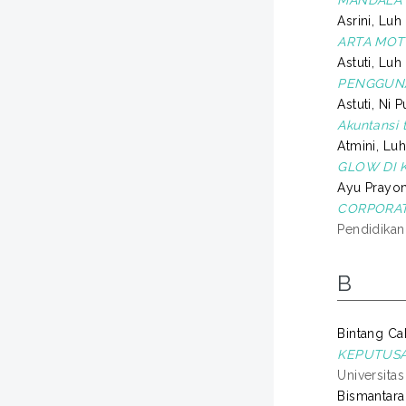
MANDALA G
Asrini, Luh
ARTA MOT
Astuti, Luh
PENGGUNA
Astuti, Ni 
Akuntansi 
Atmini, Luh
GLOW DI K
Ayu Prayon
CORPORAT
Pendidikan
B
Bintang Ca
KEPUTUSAN
Universita
Bismantar