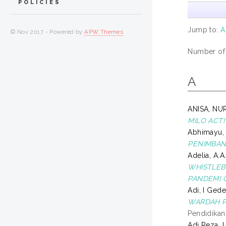
POLICIES
Jump to:
A
© Nov 2017 - Powered by
APW Themes
Number of i
A
ANISA, NU
MILO ACTI
Abhimayu,
PENIMBAN
Adelia, A.A
WHISTLEB
PANDEMI C
Adi, I Ged
WARDAH P
Pendidikan
Adi Reza, 