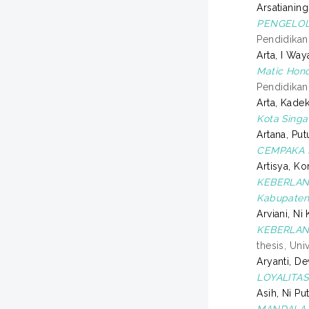
Arsatianin
PENGELOL
Pendidikan
Arta, I Way
Matic Hond
Pendidikan
Arta, Kade
Kota Singa
Artana, Put
CEMPAKA 
Artisya, K
KEBERLAN
Kabupaten 
Arviani, Ni
KEBERLAN
thesis, Uni
Aryanti, De
LOYALITA
Asih, Ni Pu