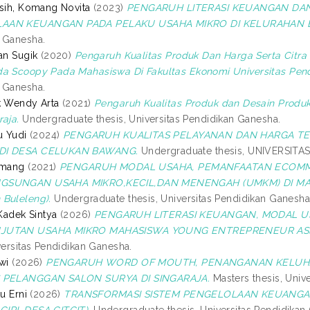
gsih, Komang Novita
(2023)
PENGARUH LITERASI KEUANGAN DA
AAN KEUANGAN PADA PELAKU USAHA MIKRO DI KELURAHAN 
 Ganesha.
an Sugik
(2020)
Pengaruh Kualitas Produk Dan Harga Serta Citr
a Scoopy Pada Mahasiswa Di Fakultas Ekonomi Universitas Pen
 Ganesha.
k Wendy Arta
(2021)
Pengaruh Kualitas Produk dan Desain Produ
raja.
Undergraduate thesis, Universitas Pendidikan Ganesha.
u Yudi
(2024)
PENGARUH KUALITAS PELAYANAN DAN HARGA T
DI DESA CELUKAN BAWANG.
Undergraduate thesis, UNIVERSIT
omang
(2021)
PENGARUH MODAL USAHA, PEMANFAATAN ECOMME
GSUNGAN USAHA MIKRO,KECIL,DAN MENENGAH (UMKM) DI MASA
Buleleng).
Undergraduate thesis, Universitas Pendidikan Ganesha
 Kadek Sintya
(2026)
PENGARUH LITERASI KEUANGAN, MODAL U
JUTAN USAHA MIKRO MAHASISWA YOUNG ENTREPRENEUR ASS
versitas Pendidikan Ganesha.
wi
(2026)
PENGARUH WORD OF MOUTH, PENANGANAN KELUHA
S PELANGGAN SALON SURYA DI SINGARAJA.
Masters thesis, Univ
tu Erni
(2026)
TRANSFORMASI SISTEM PENGELOLAAN KEUANGAN