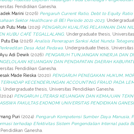
versitas Pendidikan Ganesha.
 Kadek Marini
(2026)
Pengaruh Current Ratio, Debt to Equity Rati
ahaan Sektor Healthcare di BEI Periode 2021-2023.
Undergraduate
 Luh Putu Meta
(2025)
PENGARUH KUALITAS PELAYANAN DAN NI
EN KUBU CAFÉ TEGALLALANG.
Undergraduate thesis, Universita
i Putu Eka
(2026)
Analisis Penerapan Sanksi Adat Nunda Tetegena
erkreditan Desa Adat Pedawa.
Undergraduate thesis, Universita
a Ayu Adi Dewik
(2026)
PENGARUH TUNJANGAN KINERJA DAN DIS
NGELOLAAN KEUANGAN DAN PENDAPATAN DAERAH KABUPATEN
versitas Pendidikan Ganesha.
 Desak Made Rieska
(2020)
PENGARUH PENEGAKAN HUKUM, MORAL
 TERHADAP KECENDERUNGAN ACCOUNTING FRAUD PADA LEMB
.
Undergraduate thesis, Universitas Pendidikan Ganesha.
(2024)
PENGARUH LITERASI KEUANGAN DAN KEMAJUAN TEKNO
ASISWA FAKULTAS EKONOMI UNIVERSITAS PENDIDIKAN GANES
omang Puri
(2024)
Pengaruh Kompetensi Sumber Daya Manusia, 
ormasi terhadap Efektivitas Sistem Pengendalian Internal pada B
s Pendidikan Ganesha.