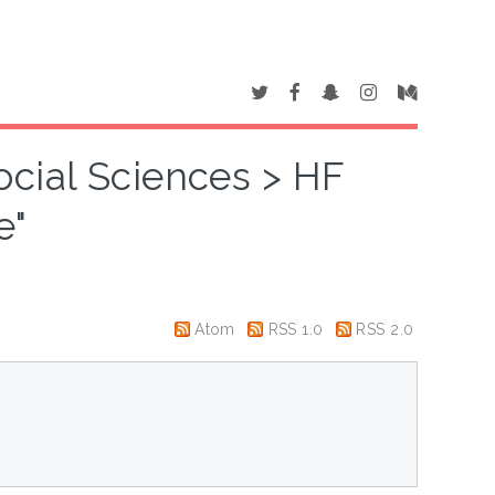
ocial Sciences > HF
e"
Atom
RSS 1.0
RSS 2.0