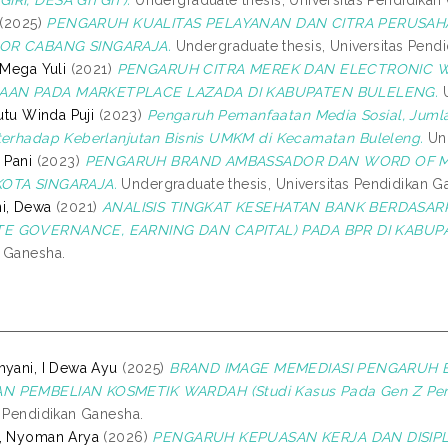
IRI, DESA GITGIT).
Undergraduate thesis, Universitas Pendidikan
(2025)
PENGARUH KUALITAS PELAYANAN DAN CITRA PERUSAH
OR CABANG SINGARAJA.
Undergraduate thesis, Universitas Pend
 Mega Yuli
(2021)
PENGARUH CITRA MEREK DAN ELECTRONIC
AN PADA MARKETPLACE LAZADA DI KABUPATEN BULELENG.
U
Putu Winda Puji
(2023)
Pengaruh Pemanfaatan Media Sosial, Jum
terhadap Keberlanjutan Bisnis UMKM di Kecamatan Buleleng.
Und
 Pani
(2023)
PENGARUH BRAND AMBASSADOR DAN WORD OF 
OTA SINGARAJA.
Undergraduate thesis, Universitas Pendidikan G
i, Dewa
(2021)
ANALISIS TINGKAT KESEHATAN BANK BERDASAR
E GOVERNANCE, EARNING DAN CAPITAL) PADA BPR DI KABUP
 Ganesha.
hyani, I Dewa Ayu
(2025)
BRAND IMAGE MEMEDIASI PENGARUH 
 PEMBELIAN KOSMETIK WARDAH (Studi Kasus Pada Gen Z Per
s Pendidikan Ganesha.
a, Nyoman Arya
(2026)
PENGARUH KEPUASAN KERJA DAN DISIP