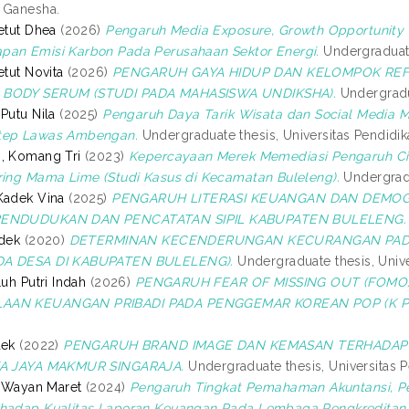
 Ganesha.
etut Dhea
(2026)
Pengaruh Media Exposure, Growth Opportunity
pan Emisi Karbon Pada Perusahaan Sektor Energi.
Undergraduate
etut Novita
(2026)
PENGARUH GAYA HIDUP DAN KELOMPOK REF
 BODY SERUM (STUDI PADA MAHASISWA UNDIKSHA).
Undergradua
Putu Nila
(2025)
Pengaruh Daya Tarik Wisata dan Social Media 
tep Lawas Ambengan.
Undergraduate thesis, Universitas Pendidi
, Komang Tri
(2023)
Kepercayaan Merek Memediasi Pengaruh Ci
ring Mama Lime (Studi Kasus di Kecamatan Buleleng).
Undergradu
Kadek Vina
(2025)
PENGARUH LITERASI KEUANGAN DAN DEMOG
PENDUDUKAN DAN PENCATATAN SIPIL KABUPATEN BULELENG.
adek
(2020)
DETERMINAN KECENDERUNGAN KECURANGAN PADA
DA DESA DI KABUPATEN BULELENG).
Undergraduate thesis, Univ
Luh Putri Indah
(2026)
PENGARUH FEAR OF MISSING OUT (FOMO
AAN KEUANGAN PRIBADI PADA PENGGEMAR KOREAN POP (K P
dek
(2022)
PENGARUH BRAND IMAGE DAN KEMASAN TERHADAP 
TA JAYA MAKMUR SINGARAJA.
Undergraduate thesis, Universitas 
Ni Wayan Maret
(2024)
Pengaruh Tingkat Pemahaman Akuntansi, Pe
rhadap Kualitas Laporan Keuangan Pada Lembaga Pengkreditan 