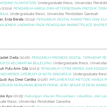
ODING PLANTATION.
Undergraduate thesis, Universitas Pendidi
a
(2024)
PENGARUH HARGA DAN KETERSEDIAAN PRODUK TERHA
RAJA.
Undergraduate thesis, Universitas Pendidikan Ganesah.
an, Erda Bereta
(2024)
PENGARUH DIGITAL MARKETING DAN KUA
NAJEMEN UNDIKSHA PADA PENGGUNA MARKETPLACE SHOPEE
Kadek Dwita
(2026)
PENGARUH PROMOSI DIGITAL TERHADAP P
HOP DI KECAMATAN BULELENG.
Undergraduate thesis, Universita
uh Putu Arini Gita
(2023)
PENGARUH CITRA MEREK DAN KESAD
DI MEREK LIFEBUOY DI KOTA SINGARAJA.
Undergraduate thesis
 Gusti Ayu Dewi Cantika
(2026)
IMPLEMENTASI METODE HARGA 
ODUKSI KERAJINAN BOKOR PERAK JERO SEKAR DI DESA KAMA
iska Ayu
(2025)
Hubungan Ukuran Perusahaan, Likuiditas, dan Le
ate thesis, Universitas Pendidikan Ganesha.