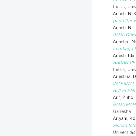
thesis, Uni
Arianti, Ni
pada Perus
Arianti, Ni
PADA GRE
Ariantini, N
Lembaga P
Ariesti, Id
BADAN PE
thesis, Uni
Ariestina,
INTERNAL
BULELENG
Arif, Zuhdi
PADA MAH
Ganesha.
Arlyani, K
Sistem Inf
Universita