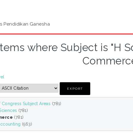
as Pendidikan Ganesha
Items where Subject is "H S
Commerc
vel
f Congress Subject Areas
(781)
 Sciences
(781)
merce
(781)
ccounting
(563)