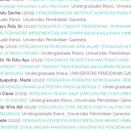
rhadap Perolehan Laba Merchant.
Undergraduate thesis, Univers
Putu Darma
(2025)
PENGEMBANGAN SISTEM E-KONVEKSI PADA M
ate thesis, Universitas Pendidikan Ganesha.
ayu Putu Sri
(2021)
PENGARUH TINGKAT PENDIDIKAN, PEMAHAM
I TERHADAP IMPLEMENTASI SAK EMKM (Studi Kasus Pada UMKM 
ate thesis, Universitas Pendidikan Ganesha.
cky
(2021)
PENGARUH KEPERCAYAAN DAN IKLAN TERHADAP KE
K DI BANYUWANGI.
Undergraduate thesis, Universitas Pendidika
ri, Ni Putu Ayu
(2021)
PENGARUH PENGETAHUAN PERATURAN, 
EMENT TERHADAP TINGKAT PENYERAPAN ANGGARAN PENGAD
N BADUNG.
Undergraduate thesis, UNIVERSITAS PENDIDIKAN G
yaputrip, Made
(2023)
PENGARUH PERSEPSI KEMUDAHAN, PERS
N PENGGUNAAN SHOPEEPAY PADA GENERASI Z.
Undergraduate 
i Diana
(2025)
PENGARUH FLASH SALE DAN ONLINE CUSTOME
+ DI SHOPEE.
Undergraduate thesis, Universitas Pendidikan Gane
de Wira Adi
(2025)
PENGARUH CITRA MEREK DAN KUALITAS P
INGARAJA.
Undergraduate thesis, Universitas Pendidikan Ganesha
Made
(2025)
PENGARUH PERSEPSI KONSUMEN DAN BRAND AMB
ONVERSE DI KALANGAN MAHASISWA UNIVERSITAS PENDIDIKAN