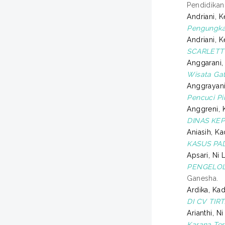
Pendidikan
Andriani, K
Pengungka
Andriani, K
SCARLETT
Anggarani, 
Wisata Ga
Anggrayani
Pencuci Pi
Anggreni, 
DINAS KE
Aniasih, K
KASUS PA
Apsari, Ni 
PENGELOL
Ganesha.
Ardika, Ka
DI CV TIR
Arianthi, 
Karana Te