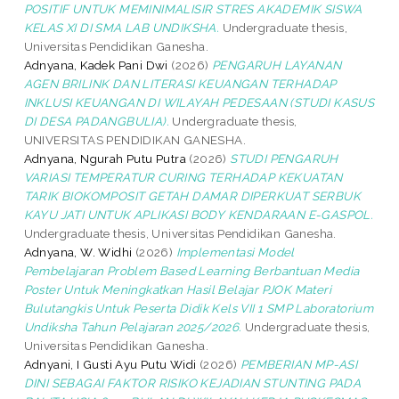
POSITIF UNTUK MEMINIMALISIR STRES AKADEMIK SISWA
KELAS XI DI SMA LAB UNDIKSHA.
Undergraduate thesis,
Universitas Pendidikan Ganesha.
Adnyana, Kadek Pani Dwi
(2026)
PENGARUH LAYANAN
AGEN BRILINK DAN LITERASI KEUANGAN TERHADAP
INKLUSI KEUANGAN DI WILAYAH PEDESAAN (STUDI KASUS
DI DESA PADANGBULIA).
Undergraduate thesis,
UNIVERSITAS PENDIDIKAN GANESHA.
Adnyana, Ngurah Putu Putra
(2026)
STUDI PENGARUH
VARIASI TEMPERATUR CURING TERHADAP KEKUATAN
TARIK BIOKOMPOSIT GETAH DAMAR DIPERKUAT SERBUK
KAYU JATI UNTUK APLIKASI BODY KENDARAAN E-GASPOL.
Undergraduate thesis, Universitas Pendidikan Ganesha.
Adnyana, W. Widhi
(2026)
Implementasi Model
Pembelajaran Problem Based Learning Berbantuan Media
Poster Untuk Meningkatkan Hasil Belajar PJOK Materi
Bulutangkis Untuk Peserta Didik Kels VII 1 SMP Laboratorium
Undiksha Tahun Pelajaran 2025/2026.
Undergraduate thesis,
Universitas Pendidikan Ganesha.
Adnyani, I Gusti Ayu Putu Widi
(2026)
PEMBERIAN MP-ASI
DINI SEBAGAI FAKTOR RISIKO KEJADIAN STUNTING PADA