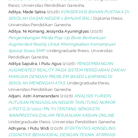
thesis, Universitas Pendidikan Ganesha.
Aditya, Made Satria
(2026)
KONSERVASI BAHAN PUSTAKA DI
SEKOLAH DASAR NEGERI 1 BANJAR BALI.
Diploma thesis,
Universitas Pendidikan Ganesha.
Aditya, Ni Komang Jessynda Ayuningtyas
(2026)
Pengembangan Media Pop-Up Book Berbantuan
Augmented Reality Untuk Meningkatkan Kemampuan
Spasial Siswa SMP.
Undergraduate thesis, Universitas
Pendidikan Ganesha.
Aditya Saputra, I Putu Agus
(2026)
PENGEMBANGAN
AUGMENTED REALITY PADA SISTEM PEREDARAN DARAH
MANUSIA DENGAN PROBLEM BASED LEARNING DI
SEKOLAH MENENGAH ATAS.
Undergraduate thesis,
Universitas Pendidikan Ganesha.
Adjani, Astri Asmarandani
(2026)
ANALISIS YURIDIS
PUTUSAN PENGADILAN NEGERI TARUTUNG NOMOR
2/PDT.G.S/2021/PN Trt TENTANG SENGKETA
WANPRESTASI DALAM PERJANJIAN ARISAN ONLINE.
Undergraduate thesis, Universitas Pendidikan Ganesha.
Adnyana, I Putu Widi
(2026)
EFEKTIVITAS KONSELING
COGNITIVE BEHAVIORAL DENGAN TEKNIK AFIRMASI