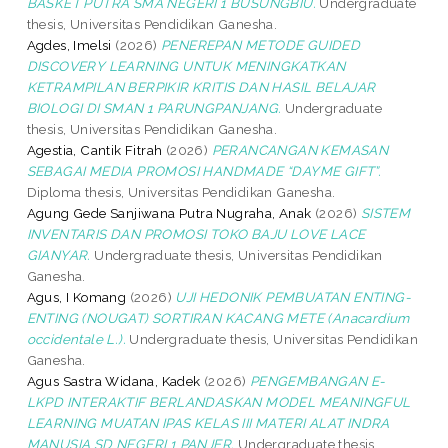
BASKET PUTRA SMA NEGERI 1 BUSUNGBIU.
Undergraduate
thesis, Universitas Pendidikan Ganesha.
Agdes, Imelsi
(2026)
PENEREPAN METODE GUIDED
DISCOVERY LEARNING UNTUK MENINGKATKAN
KETRAMPILAN BERPIKIR KRITIS DAN HASIL BELAJAR
BIOLOGI DI SMAN 1 PARUNGPANJANG.
Undergraduate
thesis, Universitas Pendidikan Ganesha.
Agestia, Cantik Fitrah
(2026)
PERANCANGAN KEMASAN
SEBAGAI MEDIA PROMOSI HANDMADE “DAYME GIFT”.
Diploma thesis, Universitas Pendidikan Ganesha.
Agung Gede Sanjiwana Putra Nugraha, Anak
(2026)
SISTEM
INVENTARIS DAN PROMOSI TOKO BAJU LOVE LACE
GIANYAR.
Undergraduate thesis, Universitas Pendidikan
Ganesha.
Agus, I Komang
(2026)
UJI HEDONIK PEMBUATAN ENTING-
ENTING (NOUGAT) SORTIRAN KACANG METE (Anacardium
occidentale L.).
Undergraduate thesis, Universitas Pendidikan
Ganesha.
Agus Sastra Widana, Kadek
(2026)
PENGEMBANGAN E-
LKPD INTERAKTIF BERLANDASKAN MODEL MEANINGFUL
LEARNING MUATAN IPAS KELAS III MATERI ALAT INDRA
MANUSIA SD NEGERI 1 PANJER.
Undergraduate thesis,