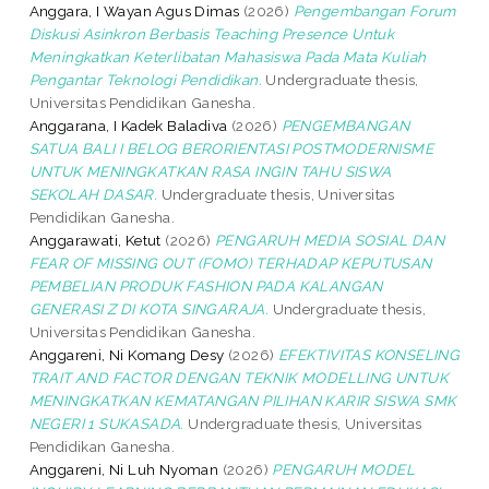
Anggara, I Wayan Agus Dimas
(2026)
Pengembangan Forum
Diskusi Asinkron Berbasis Teaching Presence Untuk
Meningkatkan Keterlibatan Mahasiswa Pada Mata Kuliah
Pengantar Teknologi Pendidikan.
Undergraduate thesis,
Universitas Pendidikan Ganesha.
Anggarana, I Kadek Baladiva
(2026)
PENGEMBANGAN
SATUA BALI I BELOG BERORIENTASI POSTMODERNISME
UNTUK MENINGKATKAN RASA INGIN TAHU SISWA
SEKOLAH DASAR.
Undergraduate thesis, Universitas
Pendidikan Ganesha.
Anggarawati, Ketut
(2026)
PENGARUH MEDIA SOSIAL DAN
FEAR OF MISSING OUT (FOMO) TERHADAP KEPUTUSAN
PEMBELIAN PRODUK FASHION PADA KALANGAN
GENERASI Z DI KOTA SINGARAJA.
Undergraduate thesis,
Universitas Pendidikan Ganesha.
Anggareni, Ni Komang Desy
(2026)
EFEKTIVITAS KONSELING
TRAIT AND FACTOR DENGAN TEKNIK MODELLING UNTUK
MENINGKATKAN KEMATANGAN PILIHAN KARIR SISWA SMK
NEGERI 1 SUKASADA.
Undergraduate thesis, Universitas
Pendidikan Ganesha.
Anggareni, Ni Luh Nyoman
(2026)
PENGARUH MODEL