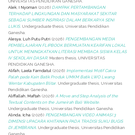
UNIVERSITAS PENDIDIKAN GANESHA.
Alek, I Nyoman
(2026)
DAMPAK PERTAMBANGAN
TERHADAP LINGKUNGAN DAN MASYARAKAT SEKITAR
SEBAGAI SUMBER INSPIRASI DALAM BERKARYA SENI
LUKIS.
Undergraduate thesis, Universitas Pendidikan
Ganesha.
Alesya, Luh Putu Putri
(2026)
PENGEMBANGAN MEDIA
PEMBELAJARAN FLIPBOOK BERMUATAN KEARIFAN LOKAL
UNTUK MENINGKATKAN LITERASI MEMBACA SISWA KELAS
IV SEKOLAH DASAR.
Masters thesis, UNIVERSITAS
PENDIDIKAN GANESHA.
Alifah, Laela Farndatul
(2026)
Implementasi Motif Cakra
Palah pada Kain Batik Produk UMKM Batik LWO Lwang
Wentar Kabupaten Blitar.
Undergraduate thesis, Universitas
Pendidikan Ganesha.
Aliffallah, Maftah
(2026)
A Move and Step Analysis of the
Textual Contents on the Jumeirah Bali Website.
Undergraduate thesis, Universitas Pendidikan Ganesha.
Alinda, Icha
(2026)
PENGEMBANGAN VIDEO ANIMASI 3
DIMENSI UPACARA KHITANAN PADA TRADISI SUKU BUGIS
DI JEMBRANA.
Undergraduate thesis, Universitas Pendidikan
Ganesha.