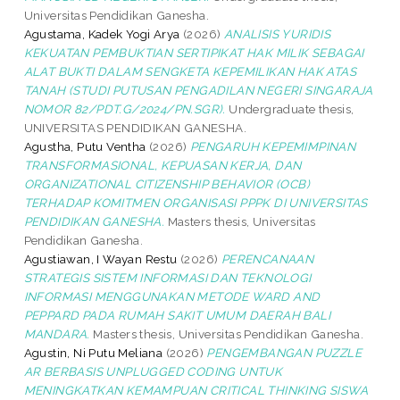
Universitas Pendidikan Ganesha.
Agustama, Kadek Yogi Arya
(2026)
ANALISIS YURIDIS
KEKUATAN PEMBUKTIAN SERTIPIKAT HAK MILIK SEBAGAI
ALAT BUKTI DALAM SENGKETA KEPEMILIKAN HAK ATAS
TANAH (STUDI PUTUSAN PENGADILAN NEGERI SINGARAJA
NOMOR 82/PDT.G/2024/PN.SGR).
Undergraduate thesis,
UNIVERSITAS PENDIDIKAN GANESHA.
Agustha, Putu Ventha
(2026)
PENGARUH KEPEMIMPINAN
TRANSFORMASIONAL, KEPUASAN KERJA, DAN
ORGANIZATIONAL CITIZENSHIP BEHAVIOR (OCB)
TERHADAP KOMITMEN ORGANISASI PPPK DI UNIVERSITAS
PENDIDIKAN GANESHA.
Masters thesis, Universitas
Pendidikan Ganesha.
Agustiawan, I Wayan Restu
(2026)
PERENCANAAN
STRATEGIS SISTEM INFORMASI DAN TEKNOLOGI
INFORMASI MENGGUNAKAN METODE WARD AND
PEPPARD PADA RUMAH SAKIT UMUM DAERAH BALI
MANDARA.
Masters thesis, Universitas Pendidikan Ganesha.
Agustin, Ni Putu Meliana
(2026)
PENGEMBANGAN PUZZLE
AR BERBASIS UNPLUGGED CODING UNTUK
MENINGKATKAN KEMAMPUAN CRITICAL THINKING SISWA