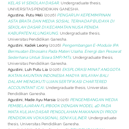
KELAS VI SEKOLAH DASAR.
Undergraduate thesis,
UNIVERSITAS PENDIDIKAN GANESHA.
Agustina, Putu Meli
(2026)
PENGARUH KEPEMIMPINAN
ASTA BRATA DAN MEDIA SOSIAL TERHADAP BUDAYA DI
SEKOLAH DASAR DI KECAMATAN NUSA PENIDA
KABUPATEN KLUNGKUNG.
Undergraduate thesis,
Universitas Pendidikan Ganesha.
Agustini, Kadek Leony
(2026)
Pengembangan E-Module IPA
Bermuatan Etnosains Pada Materi Usaha, Energi dan Pesawat
Sederhana Untuk Siswa SMP/MTs.
Undergraduate thesis,
Universitas Pendidikan Ganesha.
Agustini, Luh Putu Lia
(2026)
EKSPLORASI MINAT ANGGOTA
IKATAN AKUNTAN INDONESIA MADYA WILAYAH BALI
DALAM MENGIKUTI UJIAN SERTIFIKASI CHARTERED
ACCOUNTANT (CA).
Undergraduate thesis, Universitas
Pendidikan Ganesha.
Agustini, Made Ayu Marsia
(2026)
PENGEMBANGAN MEDIA
PEMBELAJARAN FLIPBOOK DENGAN MODEL 4D PADA
MATA KULIAH DASAR PENGOLAHAN MAKANAN DI PRODI
PENDIDIKAN VOKASIONAL SENI KULINER.
Undergraduate
thesis, Universitas Pendidikan Ganesha.