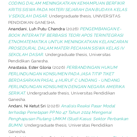
CODING DALAM MENINGKATKAN KEMAMPUAN BERFIKIR
KRITIS SISWA PADA MATERI SEJARAH DAN BUDAYA KELAS
V SEKOLAH DASAR.
Undergraduate thesis, UNIVERSITAS
PENDIDIKAN GANESHA.
Anandani, Luh Putu Chandra
(2026)
PENGEMBANGAN E-
BOOK INTERAKTIF BERBASIS TEORI APOS TERINTEGRASI
ETNOMATEMATIKA UNTUK MENINGKATKAN KELANCARAN
PROSEDURAL DALAM MATERI PECAHAN SISWA KELAS IV
SEKOLAH DASAR.
Undergraduate thesis, Universitas
Pendidikan Ganesha.
Anastasia, Ester Gloria
(2026)
PERBANDINGAN HUKUM
PERLINDUNGAN KONSUMEN PADA JASA TITIP TIKET
BERDASARKAN PASAL 4 HURUF C UNDANG - UNDANG
PERLINDUNGAN KONSUMEN DENGAN NEGARA AMERIKA
SERIKAT.
Undergraduate thesis, Universitas Pendidikan
Ganesha.
Andani, Ni Ketut Sri
(2026)
Analisis Reaksi Pasar Modal
terhadap Penetapan PP No 47 Tahun 2024 Mengenai
Penghapusan Piutang UMKM (Studi Kasus: Sektor Perbankan
BUMN).
Undergraduate thesis, Universitas Pendidikan
Ganesha.