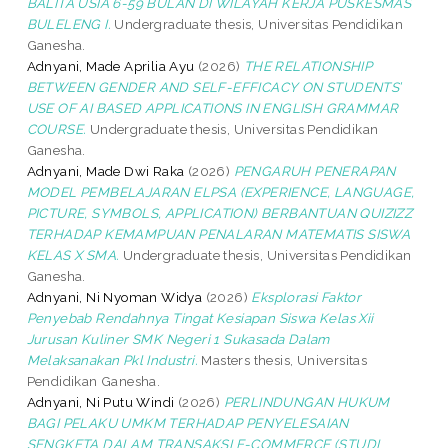
BALITA USIA 6-59 BULAN DI WILAYAH KERJA PUSKESMAS
BULELENG I.
Undergraduate thesis, Universitas Pendidikan
Ganesha.
Adnyani, Made Aprilia Ayu
(2026)
THE RELATIONSHIP
BETWEEN GENDER AND SELF-EFFICACY ON STUDENTS’
USE OF AI BASED APPLICATIONS IN ENGLISH GRAMMAR
COURSE.
Undergraduate thesis, Universitas Pendidikan
Ganesha.
Adnyani, Made Dwi Raka
(2026)
PENGARUH PENERAPAN
MODEL PEMBELAJARAN ELPSA (EXPERIENCE, LANGUAGE,
PICTURE, SYMBOLS, APPLICATION) BERBANTUAN QUIZIZZ
TERHADAP KEMAMPUAN PENALARAN MATEMATIS SISWA
KELAS X SMA.
Undergraduate thesis, Universitas Pendidikan
Ganesha.
Adnyani, Ni Nyoman Widya
(2026)
Eksplorasi Faktor
Penyebab Rendahnya Tingat Kesiapan Siswa Kelas Xii
Jurusan Kuliner SMK Negeri 1 Sukasada Dalam
Melaksanakan Pkl Industri.
Masters thesis, Universitas
Pendidikan Ganesha.
Adnyani, Ni Putu Windi
(2026)
PERLINDUNGAN HUKUM
BAGI PELAKU UMKM TERHADAP PENYELESAIAN
SENGKETA DALAM TRANSAKSI E-COMMERCE (STUDI