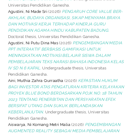
Universitas Pendidikan Ganesha.
Agustini, Ni Made Sri
(2026)
PENGARUH CORE VALUE BER-
AKHLAK, BUDAYA ORGANISASI, SIKAP MENYAMA BRAYA
DAN MOTIVASI KERJA TERHADAP KINERJA GURU
PENDIDIKAN AGAMA HINDU KABUPATEN BADUNG.
Doctoral thesis, Universitas Pendidikan Ganesha.
Agustini, Ni Putu Dina Mas
(2026)
PENGEMBANGAN MEDIA
PPT INTERAKTIF BERBASIS GAMIFIKASI UNTUK
MENINGKATKAN MOTIVASI BELAJAR SISWA DALAM
PEMBELAJARAN TEKS NARASI BAHASA INDONESIA KELAS
IV SD N 6 KAPAL.
Undergraduate thesis, Universitas
Pendidikan Ganesha.
Aini, Muthia Zahra Qurraatha
(2026)
KEPASTIAN HUKUM
BAGI INVESTOR ATAS PENGATURAN KRITERIA KELAYAKAN
PROYEK BLUE BOND BERDASARKAN POJK NO. 18 TAHUN
2023 TENTANG PENERBITAN DAN PERSYARATAN EFEK
BERSIFAT UTANG DAN SUKUK BERLANDASKAN
KEBERLANJUTAN.
Undergraduate thesis, Universitas
Pendidikan Ganesha.
Aiswarya, Ni Komang Metri Malia
(2026)
PENGEMBANGAN
AUGMENTED REALITY SEBAGAI MEDIA PEMBELAJARAN