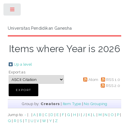
Toggle
Universitas Pendidikan Ganesha
Items where Year is 2026
Up a level
Export as
Atom
RSS 1.0
RSS 2.0
Group by:
Creators
|
Item Type
|
No Grouping
Jump to:
-
|
.
|
A
|
B
|
C
|
D
|
E
|
F
|
G
|
H
|
I
|
J
|
K
|
L
|
M
|
N
|
O
|
P
|
Q
|
R
|
S
|
T
|
U
|
V
|
W
|
Y
|
Z