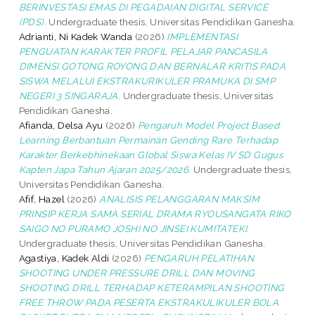
BERINVESTASI EMAS DI PEGADAIAN DIGITAL SERVICE
(PDS).
Undergraduate thesis, Universitas Pendidikan Ganesha.
Adrianti, Ni Kadek Wanda
(2026)
IMPLEMENTASI
PENGUATAN KARAKTER PROFIL PELAJAR PANCASILA
DIMENSI GOTONG ROYONG DAN BERNALAR KRITIS PADA
SISWA MELALUI EKSTRAKURIKULER PRAMUKA DI SMP
NEGERI 3 SINGARAJA.
Undergraduate thesis, Universitas
Pendidikan Ganesha.
Afianda, Delsa Ayu
(2026)
Pengaruh Model Project Based
Learning Berbantuan Permainan Gending Rare Terhadap
Karakter Berkebhinekaan Global Siswa Kelas IV SD Gugus
Kapten Japa Tahun Ajaran 2025/2026.
Undergraduate thesis,
Universitas Pendidikan Ganesha.
Afif, Hazel
(2026)
ANALISIS PELANGGARAN MAKSIM
PRINSIP KERJA SAMA SERIAL DRAMA RYOUSANGATA RIKO
SAIGO NO PURAMO JOSHI NO JINSEI KUMITATEKI.
Undergraduate thesis, Universitas Pendidikan Ganesha.
Agastiya, Kadek Aldi
(2026)
PENGARUH PELATIHAN
SHOOTING UNDER PRESSURE DRILL DAN MOVING
SHOOTING DRILL TERHADAP KETERAMPILAN SHOOTING
FREE THROW PADA PESERTA EKSTRAKULIKULER BOLA