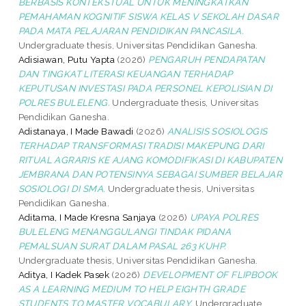
BERBASIS KONTEKSTUAL UNTUK MENINGKATKAN
PEMAHAMAN KOGNITIF SISWA KELAS V SEKOLAH DASAR
PADA MATA PELAJARAN PENDIDIKAN PANCASILA.
Undergraduate thesis, Universitas Pendidikan Ganesha.
Adisiawan, Putu Yapta
(2026)
PENGARUH PENDAPATAN
DAN TINGKAT LITERASI KEUANGAN TERHADAP
KEPUTUSAN INVESTASI PADA PERSONEL KEPOLISIAN DI
POLRES BULELENG.
Undergraduate thesis, Universitas
Pendidikan Ganesha.
Adistanaya, I Made Bawadi
(2026)
ANALISIS SOSIOLOGIS
TERHADAP TRANSFORMASI TRADISI MAKEPUNG DARI
RITUAL AGRARIS KE AJANG KOMODIFIKASI DI KABUPATEN
JEMBRANA DAN POTENSINYA SEBAGAI SUMBER BELAJAR
SOSIOLOGI DI SMA.
Undergraduate thesis, Universitas
Pendidikan Ganesha.
Aditama, I Made Kresna Sanjaya
(2026)
UPAYA POLRES
BULELENG MENANGGULANGI TINDAK PIDANA
PEMALSUAN SURAT DALAM PASAL 263 KUHP.
Undergraduate thesis, Universitas Pendidikan Ganesha.
Aditya, I Kadek Pasek
(2026)
DEVELOPMENT OF FLIPBOOK
AS A LEARNING MEDIUM TO HELP EIGHTH GRADE
STUDENTS TO MASTER VOCABULARY.
Undergraduate