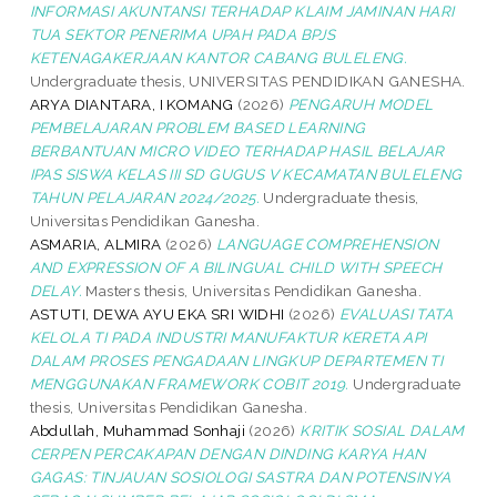
INFORMASI AKUNTANSI TERHADAP KLAIM JAMINAN HARI
TUA SEKTOR PENERIMA UPAH PADA BPJS
KETENAGAKERJAAN KANTOR CABANG BULELENG.
Undergraduate thesis, UNIVERSITAS PENDIDIKAN GANESHA.
ARYA DIANTARA, I KOMANG
(2026)
PENGARUH MODEL
PEMBELAJARAN PROBLEM BASED LEARNING
BERBANTUAN MICRO VIDEO TERHADAP HASIL BELAJAR
IPAS SISWA KELAS III SD GUGUS V KECAMATAN BULELENG
TAHUN PELAJARAN 2024/2025.
Undergraduate thesis,
Universitas Pendidikan Ganesha.
ASMARIA, ALMIRA
(2026)
LANGUAGE COMPREHENSION
AND EXPRESSION OF A BILINGUAL CHILD WITH SPEECH
DELAY.
Masters thesis, Universitas Pendidikan Ganesha.
ASTUTI, DEWA AYU EKA SRI WIDHI
(2026)
EVALUASI TATA
KELOLA TI PADA INDUSTRI MANUFAKTUR KERETA API
DALAM PROSES PENGADAAN LINGKUP DEPARTEMEN TI
MENGGUNAKAN FRAMEWORK COBIT 2019.
Undergraduate
thesis, Universitas Pendidikan Ganesha.
Abdullah, Muhammad Sonhaji
(2026)
KRITIK SOSIAL DALAM
CERPEN PERCAKAPAN DENGAN DINDING KARYA HAN
GAGAS: TINJAUAN SOSIOLOGI SASTRA DAN POTENSINYA