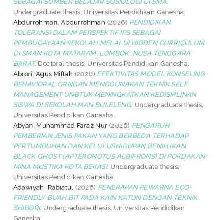
SEBAGAI SUMBER BELAJAR SOSIOLOGI DI SMA.
Undergraduate thesis, Universitas Pendidikan Ganesha.
Abdurrohman, Abdurrohman
(2026)
PENDIDIKAN
TOLERANSI DALAM PERSPEKTIF IPS SEBAGAI
PEMBUDAYAAN SEKOLAH MELALUI HIDDEN CURRICULUM
DI SMAN KOTA MATARAM, LOMBOK, NUSA TENGGARA
BARAT.
Doctoral thesis, Universitas Pendidikan Ganesha.
Abrori, Agus Miftah
(2026)
EFEKTIVITAS MODEL KONSELING
BEHAVIORAL GRNGAN MENGGUNAKAN TEKNIK SELF
MANAGEMENT UNBTUK MENINGKATKAN KEDISIPLINAN
SISWA DI SEKOLAH MAN BULELENG.
Undergraduate thesis,
Universitas Pendidikan Ganesha.
Abyan, Muhammad Faraz Nur
(2026)
PENGARUH
PEMBERIAN JENIS PAKAN YANG BERBEDA TERHADAP
PERTUMBUHAN DAN KELULUSHIDUPAN BENIH IKAN
BLACK GHOST (APTERONOTUS ALBIFRONS) DI POKDAKAN
MINA MUSTIKA KOTA BEKASI.
Undergraduate thesis,
Universitas Pendidikan Ganesha.
Adawiyah, Rabiatul
(2026)
PENERAPAN PEWARNA ECO-
FRIENDLY BUAH BIT PADA KAIN KATUN DENGAN TEKNIK
SHIBORI.
Undergraduate thesis, Universitas Pendidikan
Ganesha.