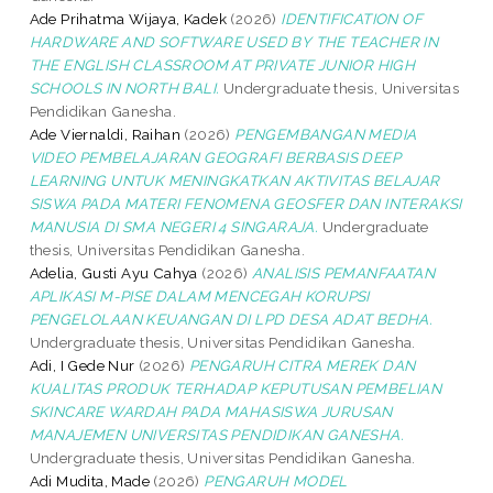
Ade Prihatma Wijaya, Kadek
(2026)
IDENTIFICATION OF
HARDWARE AND SOFTWARE USED BY THE TEACHER IN
THE ENGLISH CLASSROOM AT PRIVATE JUNIOR HIGH
SCHOOLS IN NORTH BALI.
Undergraduate thesis, Universitas
Pendidikan Ganesha.
Ade Viernaldi, Raihan
(2026)
PENGEMBANGAN MEDIA
VIDEO PEMBELAJARAN GEOGRAFI BERBASIS DEEP
LEARNING UNTUK MENINGKATKAN AKTIVITAS BELAJAR
SISWA PADA MATERI FENOMENA GEOSFER DAN INTERAKSI
MANUSIA DI SMA NEGERI 4 SINGARAJA.
Undergraduate
thesis, Universitas Pendidikan Ganesha.
Adelia, Gusti Ayu Cahya
(2026)
ANALISIS PEMANFAATAN
APLIKASI M-PISE DALAM MENCEGAH KORUPSI
PENGELOLAAN KEUANGAN DI LPD DESA ADAT BEDHA.
Undergraduate thesis, Universitas Pendidikan Ganesha.
Adi, I Gede Nur
(2026)
PENGARUH CITRA MEREK DAN
KUALITAS PRODUK TERHADAP KEPUTUSAN PEMBELIAN
SKINCARE WARDAH PADA MAHASISWA JURUSAN
MANAJEMEN UNIVERSITAS PENDIDIKAN GANESHA.
Undergraduate thesis, Universitas Pendidikan Ganesha.
Adi Mudita, Made
(2026)
PENGARUH MODEL