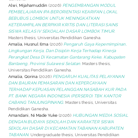
Alwi, Mijahamuddin
(2026)
PENGEMBANGAN MODUL
PEMBELAJARAN IPA BERORIENTASI KEARIFAN LOKAL
BEBUBUS LOMBOK UNTUK MENINGKATKAN
KETERAMPILAN BERPIKIR KRITIS DAN LITERASI SAINS
SISWA KELAS IV SEKOALAH DASAR LOMBOK TIMUR.
Masters thesis, Universitas Pendidikan Ganesha.
Amalia, Husnul Ilma
(2026)
Pengaruh Gaya Kepemimpinan,
Lingkungan Kerja, Dan Disiplin Kerja Terhadap Kinerja
Perangkat Desa Di Kecamatan Gantarang Keke, Kabupaten
Bantaeng, Provinsi Sulawesi Selatan.
Masters thesis,
Universitas Pendidikan Ganesha.
Amalia, Qorina
(2026)
PENGARUH KUALITAS PELAYANAN
DAN BAURAN PEMASARAN DAN KEPERCAYAAN
TERHADAP KEPUASAN PELANGGAN NASABAH KUR PADA
PT. BANK NEGARA INDONESIA (PERSERO) TBK KANTOR
CABANG TANJUNGPINANG.
Masters thesis, Universitas
Pendidikan Ganesha.
Amandani, Ni Made Yuke
(2026)
HUBUNGAN MEDIA SOSIAL
DENGAN BUDAYA SEKOLAH DAN KARAKTER SISWA
SEKOLAH DASAR DI KECAMATAN TABANAN KABUPATEN
TABANAN.
Undergraduate thesis, Universitas Pendidikan