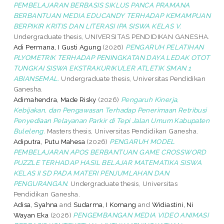
PEMBELAJARAN BERBASIS SIKLUS PANCA PRAMANA
BERBANTUAN MEDIA EDUCANDY TERHADAP KEMAMPUAN
BERPIKIR KRITIS DAN LITERASI IPA SISWA KELAS V.
Undergraduate thesis, UNIVERSITAS PENDIDIKAN GANESHA.
Adi Permana, I Gusti Agung
(2026)
PENGARUH PELATIHAN
PLYOMETRIK TERHADAP PENINGKATAN DAYA LEDAK OTOT
TUNGKAI SISWA EKSTRAKURIKULER ATLETIK SMAN 1
ABIANSEMAL.
Undergraduate thesis, Universitas Pendidikan
Ganesha.
Adimahendra, Made Risky
(2026)
Pengaruh Kinerja,
Kebijakan, dan Pengawasan Terhadap Penerimaan Retribusi
Penyediaan Pelayanan Parkir di Tepi Jalan Umum Kabupaten
Buleleng.
Masters thesis, Universitas Pendidikan Ganesha.
Adiputra, Putu Mahesa
(2026)
PENGARUH MODEL
PEMBELAJARAN APOS BERBANTUAN GAME CROSSWORD
PUZZLE TERHADAP HASIL BELAJAR MATEMATIKA SISWA
KELAS II SD PADA MATERI PENJUMLAHAN DAN
PENGURANGAN.
Undergraduate thesis, Universitas
Pendidikan Ganesha.
Adisa, Syahna
and
Sudarma, I Komang
and
Widiastini, Ni
Wayan Eka
(2026)
PENGEMBANGAN MEDIA VIDEO ANIMASI