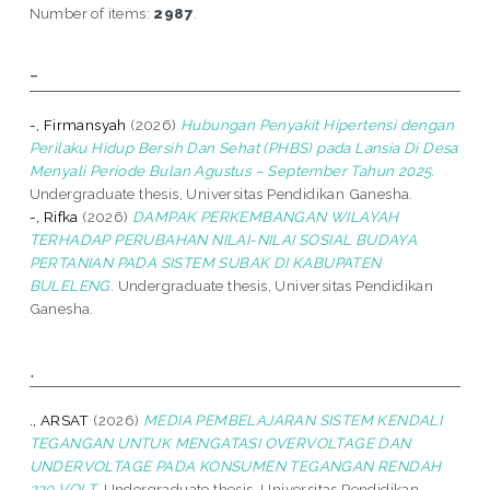
Number of items:
2987
.
-
-, Firmansyah
(2026)
Hubungan Penyakit Hipertensi dengan
Perilaku Hidup Bersih Dan Sehat (PHBS) pada Lansia Di Desa
Menyali Periode Bulan Agustus – September Tahun 2025.
Undergraduate thesis, Universitas Pendidikan Ganesha.
-, Rifka
(2026)
DAMPAK PERKEMBANGAN WILAYAH
TERHADAP PERUBAHAN NILAI-NILAI SOSIAL BUDAYA
PERTANIAN PADA SISTEM SUBAK DI KABUPATEN
BULELENG.
Undergraduate thesis, Universitas Pendidikan
Ganesha.
.
., ARSAT
(2026)
MEDIA PEMBELAJARAN SISTEM KENDALI
TEGANGAN UNTUK MENGATASI OVERVOLTAGE DAN
UNDERVOLTAGE PADA KONSUMEN TEGANGAN RENDAH
220 VOLT.
Undergraduate thesis, Universitas Pendidikan