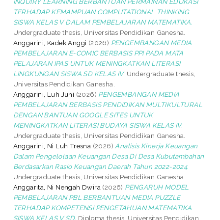
INQUIRY LEARNING BERBANTUAN PERMAINAN EDUKASI
TERHADAP KEMAMPUAN COMPUTATIONAL THINKING
SISWA KELAS V DALAM PEMBELAJARAN MATEMATIKA.
Undergraduate thesis, Universitas Pendidikan Ganesha.
Anggarini, Kadek Anggi
(2026)
PENGEMBANGAN MEDIA
PEMBELAJARAN E-COMIC BERBASIS PPI PADA MATA
PELAJARAN IPAS UNTUK MENINGKATKAN LITERASI
LINGKUNGAN SISWA SD KELAS IV.
Undergraduate thesis,
Universitas Pendidikan Ganesha.
Anggarini, Luh Juni
(2026)
PENGEMBANGAN MEDIA
PEMBELAJARAN BERBASIS PENDIDIKAN MULTIKULTURAL
DENGAN BANTUAN GOOGLE SITES UNTUK
MENINGKATKAN LITERASI BUDAYA SISWA KELAS IV.
Undergraduate thesis, Universitas Pendidikan Ganesha.
Anggarini, Ni Luh Tresna
(2026)
Analisis Kinerja Keuangan
Dalam Pengelolaan Keuangan Desa Di Desa Kubutambahan
Berdasarkan Rasio Keuangan Daerah Tahun 2022-2024.
Undergraduate thesis, Universitas Pendidikan Ganesha.
Anggarita, Ni Nengah Dwira
(2026)
PENGARUH MODEL
PEMBELAJARAN PBL BERBANTUAN MEDIA PUZZLE
TERHADAP KOMPETENSI PENGETAHUAN MATEMATIKA
SISWA KELAS V SD.
Diploma thesis, Universitas Pendidikan