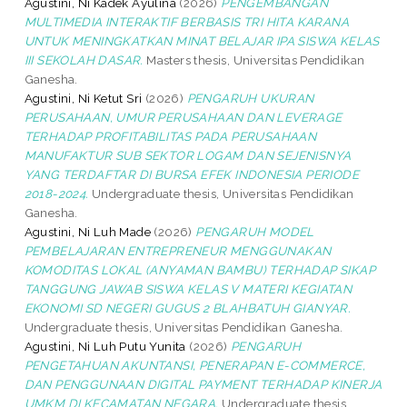
Agustini, Ni Kadek Ayulina
(2026)
PENGEMBANGAN
MULTIMEDIA INTERAKTIF BERBASIS TRI HITA KARANA
UNTUK MENINGKATKAN MINAT BELAJAR IPA SISWA KELAS
III SEKOLAH DASAR.
Masters thesis, Universitas Pendidikan
Ganesha.
Agustini, Ni Ketut Sri
(2026)
PENGARUH UKURAN
PERUSAHAAN, UMUR PERUSAHAAN DAN LEVERAGE
TERHADAP PROFITABILITAS PADA PERUSAHAAN
MANUFAKTUR SUB SEKTOR LOGAM DAN SEJENISNYA
YANG TERDAFTAR DI BURSA EFEK INDONESIA PERIODE
2018-2024.
Undergraduate thesis, Universitas Pendidikan
Ganesha.
Agustini, Ni Luh Made
(2026)
PENGARUH MODEL
PEMBELAJARAN ENTREPRENEUR MENGGUNAKAN
KOMODITAS LOKAL (ANYAMAN BAMBU) TERHADAP SIKAP
TANGGUNG JAWAB SISWA KELAS V MATERI KEGIATAN
EKONOMI SD NEGERI GUGUS 2 BLAHBATUH GIANYAR.
Undergraduate thesis, Universitas Pendidikan Ganesha.
Agustini, Ni Luh Putu Yunita
(2026)
PENGARUH
PENGETAHUAN AKUNTANSI, PENERAPAN E-COMMERCE,
DAN PENGGUNAAN DIGITAL PAYMENT TERHADAP KINERJA
UMKM DI KECAMATAN NEGARA.
Undergraduate thesis,