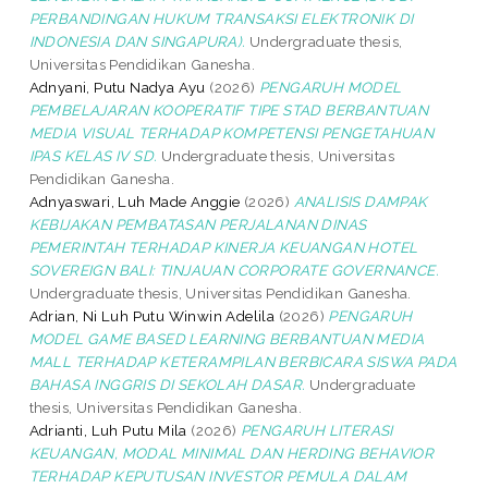
PERBANDINGAN HUKUM TRANSAKSI ELEKTRONIK DI
INDONESIA DAN SINGAPURA).
Undergraduate thesis,
Universitas Pendidikan Ganesha.
Adnyani, Putu Nadya Ayu
(2026)
PENGARUH MODEL
PEMBELAJARAN KOOPERATIF TIPE STAD BERBANTUAN
MEDIA VISUAL TERHADAP KOMPETENSI PENGETAHUAN
IPAS KELAS IV SD.
Undergraduate thesis, Universitas
Pendidikan Ganesha.
Adnyaswari, Luh Made Anggie
(2026)
ANALISIS DAMPAK
KEBIJAKAN PEMBATASAN PERJALANAN DINAS
PEMERINTAH TERHADAP KINERJA KEUANGAN HOTEL
SOVEREIGN BALI: TINJAUAN CORPORATE GOVERNANCE.
Undergraduate thesis, Universitas Pendidikan Ganesha.
Adrian, Ni Luh Putu Winwin Adelila
(2026)
PENGARUH
MODEL GAME BASED LEARNING BERBANTUAN MEDIA
MALL TERHADAP KETERAMPILAN BERBICARA SISWA PADA
BAHASA INGGRIS DI SEKOLAH DASAR.
Undergraduate
thesis, Universitas Pendidikan Ganesha.
Adrianti, Luh Putu Mila
(2026)
PENGARUH LITERASI
KEUANGAN, MODAL MINIMAL DAN HERDING BEHAVIOR
TERHADAP KEPUTUSAN INVESTOR PEMULA DALAM