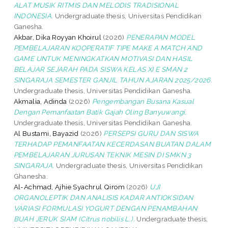
ALAT MUSIK RITMIS DAN MELODIS TRADISIONAL
INDONESIA.
Undergraduate thesis, Universitas Pendidikan
Ganesha.
Akbar, Dika Royyan Khoirul
(2026)
PENERAPAN MODEL
PEMBELAJARAN KOOPERATIF TIPE MAKE A MATCH AND
GAME UNTUK MENINGKATKAN MOTIVASI DAN HASIL
BELAJAR SEJARAH PADA SISWA KELAS XI E SMAN 2
SINGARAJA SEMESTER GANJIL TAHUN AJARAN 2025/2026.
Undergraduate thesis, Universitas Pendidikan Ganesha.
Akmalia, Adinda
(2026)
Pengembangan Busana Kasual
Dengan Pemanfaatan Batik Gajah Oling Banyuwangi.
Undergraduate thesis, Universitas Pendidikan Ganesha.
Al Bustami, Bayazid
(2026)
PERSEPSI GURU DAN SISWA
TERHADAP PEMANFAATAN KECERDASAN BUATAN DALAM
PEMBELAJARAN JURUSAN TEKNIK MESIN DI SMKN 3
SINGARAJA.
Undergraduate thesis, Universitas Pendidikan
Ghanesha.
Al-Achmad, Ajhie Syachrul Qirom
(2026)
UJI
ORGANOLEPTIK DAN ANALISIS KADAR ANTIOKSIDAN
VARIASI FORMULASI YOGURT DENGAN PENAMBAHAN
BUAH JERUK SIAM (Citrus nobilis L.).
Undergraduate thesis,