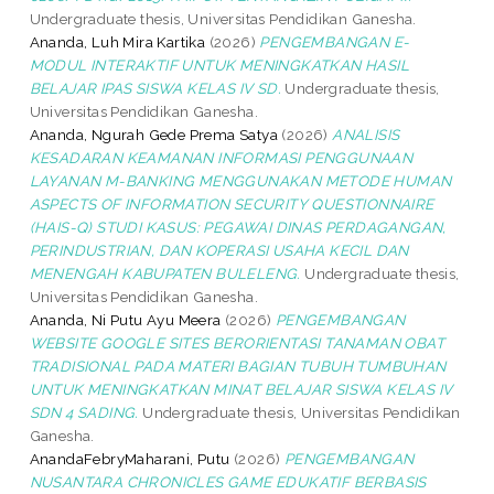
Undergraduate thesis, Universitas Pendidikan Ganesha.
Ananda, Luh Mira Kartika
(2026)
PENGEMBANGAN E-
MODUL INTERAKTIF UNTUK MENINGKATKAN HASIL
BELAJAR IPAS SISWA KELAS IV SD.
Undergraduate thesis,
Universitas Pendidikan Ganesha.
Ananda, Ngurah Gede Prema Satya
(2026)
ANALISIS
KESADARAN KEAMANAN INFORMASI PENGGUNAAN
LAYANAN M-BANKING MENGGUNAKAN METODE HUMAN
ASPECTS OF INFORMATION SECURITY QUESTIONNAIRE
(HAIS-Q) STUDI KASUS: PEGAWAI DINAS PERDAGANGAN,
PERINDUSTRIAN, DAN KOPERASI USAHA KECIL DAN
MENENGAH KABUPATEN BULELENG.
Undergraduate thesis,
Universitas Pendidikan Ganesha.
Ananda, Ni Putu Ayu Meera
(2026)
PENGEMBANGAN
WEBSITE GOOGLE SITES BERORIENTASI TANAMAN OBAT
TRADISIONAL PADA MATERI BAGIAN TUBUH TUMBUHAN
UNTUK MENINGKATKAN MINAT BELAJAR SISWA KELAS IV
SDN 4 SADING.
Undergraduate thesis, Universitas Pendidikan
Ganesha.
AnandaFebryMaharani, Putu
(2026)
PENGEMBANGAN
NUSANTARA CHRONICLES GAME EDUKATIF BERBASIS