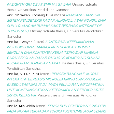
IN EIGHTH GRADE AT SMP N 3 SAWAN.
Undergraduate
thesis, Universitas Pendidikan Ganesha.
Andi Wirawan, Komang Diva
(2026)
RANCANG BANGUN
SISTEM PENDETEKSI KADAR ALKOHOL, ASAP ROKOK, DAN
SUHU RUANGAN RUMAH SAKIT BERBASIS INTERNET OF
THINGS (IOT).
Undergraduate thesis, Universitas Pendidikan
Ganesha.
Andika, I Wayan
(2026)
KONTRIBUSI KEPEMIMPINAN
INSTRUKSIONAL, MANAJEMEN SEKOLAH, KOMITE
SEKOLAH DAN KOMITMEN KERJA TERHADAP KINERJA
GURU SEKOLAH DASAR DI GUGUS KOMPYANG SUJANA
KECAMATAN DENPASAR BARAT.
Masters thesis, Universitas
Pendidikan Ganesha.
Andika, Ni Luh Putu
(2026)
PENGEMBANGAN E-MODUL
INTERAKTIF BERBASIS MICROLEARNING DAN PROBLEM
BASED LEARNING PADA MATA PELAJARAN INFORMATIKA
UNTUK MENINGKATKAN KETERAMPILAN BERPIKIR KRITIS
SISWA KELAS VIII.
Masters thesis, Universitas Pendidikan
Ganesha.
Andila, Mia Widia
(2026)
PENGARUH PEMBERIAN SINBIOTIK
PADA PAKAN TERHADAP TINGKAT PERTUMBUHAN UDANG