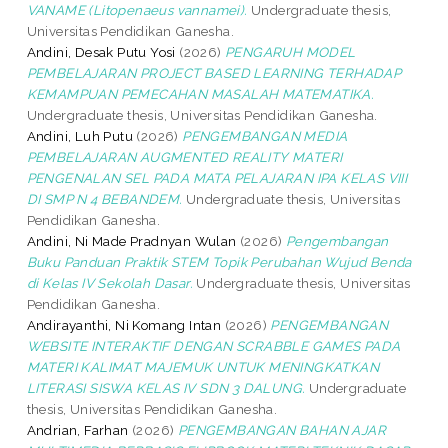
VANAME (Litopenaeus vannamei).
Undergraduate thesis,
Universitas Pendidikan Ganesha.
Andini, Desak Putu Yosi
(2026)
PENGARUH MODEL
PEMBELAJARAN PROJECT BASED LEARNING TERHADAP
KEMAMPUAN PEMECAHAN MASALAH MATEMATIKA.
Undergraduate thesis, Universitas Pendidikan Ganesha.
Andini, Luh Putu
(2026)
PENGEMBANGAN MEDIA
PEMBELAJARAN AUGMENTED REALITY MATERI
PENGENALAN SEL PADA MATA PELAJARAN IPA KELAS VIII
DI SMP N 4 BEBANDEM.
Undergraduate thesis, Universitas
Pendidikan Ganesha.
Andini, Ni Made Pradnyan Wulan
(2026)
Pengembangan
Buku Panduan Praktik STEM Topik Perubahan Wujud Benda
di Kelas IV Sekolah Dasar.
Undergraduate thesis, Universitas
Pendidikan Ganesha.
Andirayanthi, Ni Komang Intan
(2026)
PENGEMBANGAN
WEBSITE INTERAKTIF DENGAN SCRABBLE GAMES PADA
MATERI KALIMAT MAJEMUK UNTUK MENINGKATKAN
LITERASI SISWA KELAS IV SDN 3 DALUNG.
Undergraduate
thesis, Universitas Pendidikan Ganesha.
Andrian, Farhan
(2026)
PENGEMBANGAN BAHAN AJAR