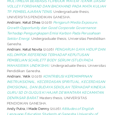
MULTIMEDIA BERBASIS FLIPBOOK MATERI TEKNIK DASAR
VOLLEY FOREHAND DAN BACKHAND PADA MATA KULIAH
TP. PEMBELAJARAN TENIS.
Undergraduate thesis,
UNIVERSITAS PENDIDIKAN GANESHA.
Andriani, Ketut Dhea
(2026)
Pengaruh Media Exposure,
Growth Opportunity dan Good Corporate Governance
Terhadap Pengungkapan Emisi Karbon Pada Perusahaan
Sektor Energi.
Undergraduate thesis, Universitas Pendidikan
Ganesha.
Andriani, Ketut Novita
(2026)
PENGARUH GAYA HIDUP DAN
KELOMPOK REFERENSI TERHADAP KEPUTUSAN
PEMBELIAN SCARLETT BODY SERUM (STUDI PADA
MAHASISWA UNDIKSHA).
Undergraduate thesis, Universitas
Pendidikan Ganesha.
Andriani, Yetik
(2026)
KONTRIBUSI KEPEMIMPINAN
INSTRUKSIONAL, KECERDASAN SPIRITUAL, KECERDASAN
EMOSIONAL, DAN BUDAYA SEKOLAH TERHADAP KINERJA
GURU SD DI GUGUS KI HAJAR DEWANTARA KECAMATAN
DENPASAR BARAT.
Masters thesis, UNIVERSITAS
PENDIDIKAN GANESHA.
Andy Putra, I Made Denny
(2026)
Attitudes of English
Language Education Students at Ganesha University of