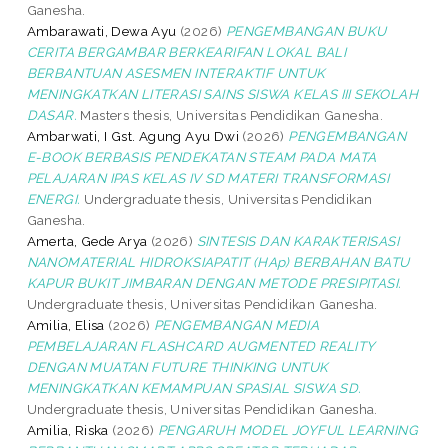
Ganesha.
Ambarawati, Dewa Ayu
(2026)
PENGEMBANGAN BUKU
CERITA BERGAMBAR BERKEARIFAN LOKAL BALI
BERBANTUAN ASESMEN INTERAKTIF UNTUK
MENINGKATKAN LITERASI SAINS SISWA KELAS III SEKOLAH
DASAR.
Masters thesis, Universitas Pendidikan Ganesha.
Ambarwati, I Gst. Agung Ayu Dwi
(2026)
PENGEMBANGAN
E-BOOK BERBASIS PENDEKATAN STEAM PADA MATA
PELAJARAN IPAS KELAS IV SD MATERI TRANSFORMASI
ENERGI.
Undergraduate thesis, Universitas Pendidikan
Ganesha.
Amerta, Gede Arya
(2026)
SINTESIS DAN KARAKTERISASI
NANOMATERIAL HIDROKSIAPATIT (HAp) BERBAHAN BATU
KAPUR BUKIT JIMBARAN DENGAN METODE PRESIPITASI.
Undergraduate thesis, Universitas Pendidikan Ganesha.
Amilia, Elisa
(2026)
PENGEMBANGAN MEDIA
PEMBELAJARAN FLASHCARD AUGMENTED REALITY
DENGAN MUATAN FUTURE THINKING UNTUK
MENINGKATKAN KEMAMPUAN SPASIAL SISWA SD.
Undergraduate thesis, Universitas Pendidikan Ganesha.
Amilia, Riska
(2026)
PENGARUH MODEL JOYFUL LEARNING