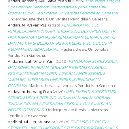
Andari, Komang Ayu Satya Yuanita
(2026)
Hubungan Tingkat
Stres dengan Sindrom Premenstruasi pada Mahasiswi
Program Studi Kedokteran Universitas Pendidikan Ganesha.
Undergraduate thesis, Universitas Pendidikan Ganesha.
Andari, Ni Wayan Puji
(2026)
PENGARUH MODEL
PEMBELAJARAN INKUIRI TERBIMBING BERORIENTASI TRI
HITA KARANA TERHADAP KEMAMPUAN BERPIKIR KRITIS
DAN MOTIVASI BELAJAR SISWA KELAS V SD GUGUS VI
KECAMATAN ABIANSEMAL.
Masters thesis, Universitas
Pendidikan Ganesha.
Andarini, Luh Wiwin Yuni
(2026)
PENGARUH STRES KERJA
DAN KONFLIK PERAN TERHADAP KEPUASAN KERJA
PEGAWAI DENGAN WORK-LIFE BALANCE SEBAGAI
VARIABEL MEDIASI DI UNIVERSITAS PENDIDIKAN
GANESHA.
Masters thesis, Universitas Pendidikan Ganesha.
Andayani, Komang Dian
(2026)
IMPLEMENTASI RESTITUSI
SEBAGAI UPAYA PERLINDUNGAN HAK ANAK KORBAN
TINDAK PIDANA KEKERASAN SEKSUAL DI KEJAKSAAN
NEGERI DENPASAR.
Undergraduate thesis, Universitas
Pendidikkan Ganesha.
Andhini, Ni Putu Winna Sri
(2026)
THE USE OF DIGITAL
STORYTELLING TO IMPROVE STUDENTS’ WRITING SKILLS