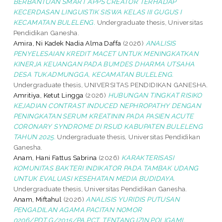
BERBANTUAN SMART APPS CREATOR TERHADAP
KECERDASAN LINGUISTIK SISWA KELAS III GUGUS I
KECAMATAN BULELENG.
Undergraduate thesis, Universitas
Pendidikan Ganesha.
Amira, Ni Kadek Nadia Alma Daffa
(2026)
ANALISIS
PENYELESAIAN KREDIT MACET UNTUK MENINGKATKAN
KINERJA KEUANGAN PADA BUMDES DHARMA UTSAHA
DESA TUKADMUNGGA, KECAMATAN BULELENG.
Undergraduate thesis, UNIVERSITAS PENDIDIKAN GANESHA.
Amritiya, Ketut Lingga
(2026)
HUBUNGAN TINGKAT RISIKO
KEJADIAN CONTRAST INDUCED NEPHROPATHY DENGAN
PENINGKATAN SERUM KREATININ PADA PASIEN ACUTE
CORONARY SYNDROME DI RSUD KABUPATEN BULELENG
TAHUN 2025.
Undergraduate thesis, Universitas Pendidikan
Ganesha.
Anam, Hani Fattus Sabrina
(2026)
KARAKTERISASI
KOMUNITAS BAKTERI INDIKATOR PADA TAMBAK UDANG
UNTUK EVALUASI KESEHATAN MEDIA BUDIDAYA.
Undergraduate thesis, Universitas Pendidikan Ganesha.
Anam, Miftahul
(2026)
ANALISIS YURIDIS PUTUSAN
PENGADILAN AGAMA PACITAN NOMOR
0206/PDT.G/2015/PA.PCT. TENTANG IZIN POLIGAMI.